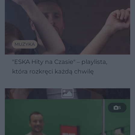
MUZYKA
"ESKA Hity na Czasie" – playlista,
która rozkręci każdą chwilę
5