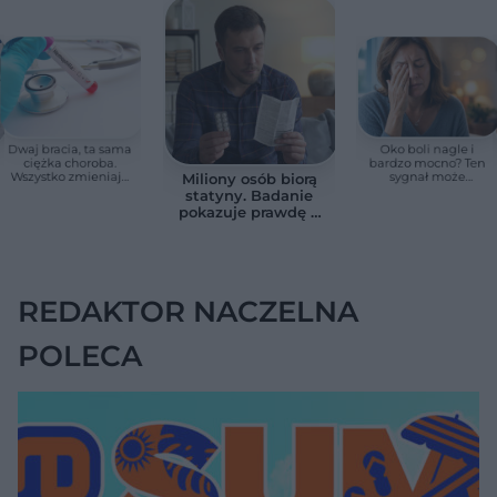
Dwaj bracia, ta sama
Oko boli nagle i
ciężka choroba.
bardzo mocno? Ten
Wszystko zmieniają
sygnał może
Miliony osób biorą
jedne urodziny
oznaczać utratę
statyny. Badanie
wzroku w kilka
pokazuje prawdę o
godzin
skutkach
ubocznych
REDAKTOR NACZELNA
POLECA