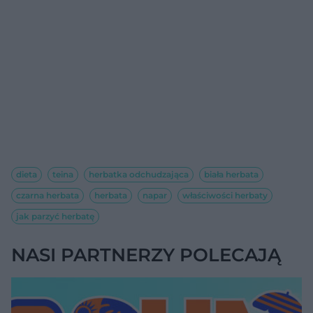
dieta
teina
herbatka odchudzająca
biała herbata
czarna herbata
herbata
napar
właściwości herbaty
jak parzyć herbatę
NASI PARTNERZY POLECAJĄ