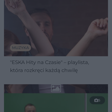
MUZYKA
"ESKA Hity na Czasie" – playlista,
która rozkręci każdą chwilę
5