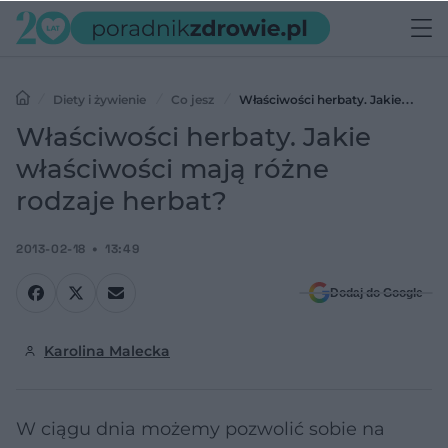
Diety i żywienie
Co jesz
Właściwości herbaty. Jakie
właściwości mają różne rodzaje herbat?
Właściwości herbaty. Jakie
właściwości mają różne
rodzaje herbat?
2013-02-18
13:49
Dodaj do Google
Karolina Malecka
W ciągu dnia możemy pozwolić sobie na