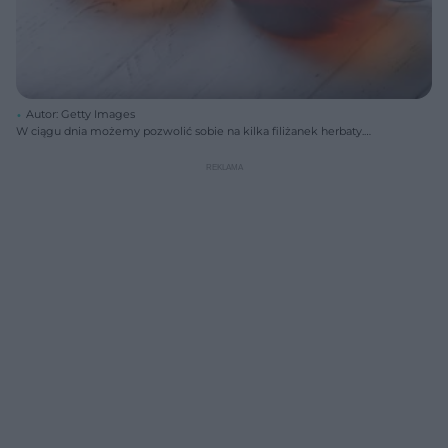
Autor: Getty Images
W ciągu dnia możemy pozwolić sobie na kilka filiżanek herbaty.
Najsilniejsze działanie pobudzające ma herbata parzona krótko (do 3
minut), ponieważ w pierwszych minutach do wody przedostaje się
najwięcej kofeiny. Dłuższy czas parzenia zmienia właściwości herbaty
na bardziej uspokajające.