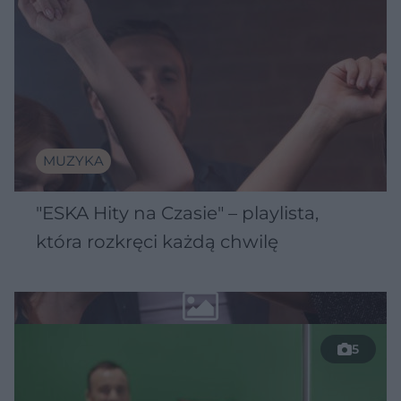
MUZYKA
"ESKA Hity na Czasie" – playlista,
która rozkręci każdą chwilę
5