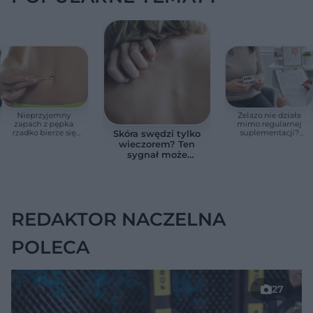
Nieprzyjemny
Żelazo nie działa
zapach z pępka
mimo regularnej
rzadko bierze się
suplementacji?
Skóra swędzi tylko
znikąd. Jeden objaw
Przyczyna może
wieczorem? Ten
zmienia wszystko
ukrywać się w
sygnał może
jelitach
wskazywać na
chorobę, która długo
nie daje objawów
REDAKTOR NACZELNA
POLECA
27