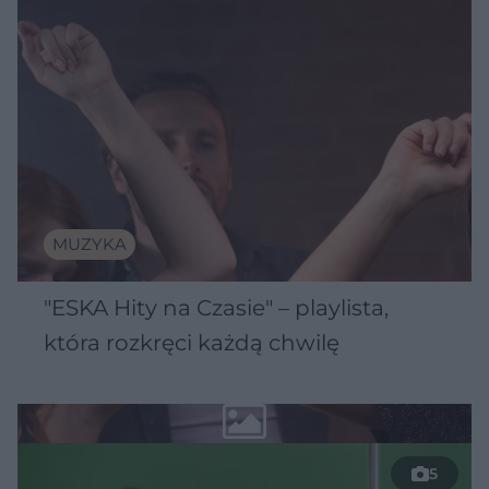
MUZYKA
"ESKA Hity na Czasie" – playlista,
która rozkręci każdą chwilę
5