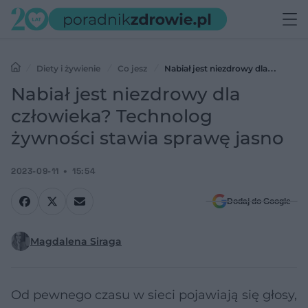
Diety i żywienie
Co jesz
Nabiał jest niezdrowy dla
człowieka? Technolog żywności stawia sprawę jasno
Nabiał jest niezdrowy dla
człowieka? Technolog
żywności stawia sprawę jasno
2023-09-11
15:54
Dodaj do Google
Magdalena Siraga
Od pewnego czasu w sieci pojawiają się głosy,