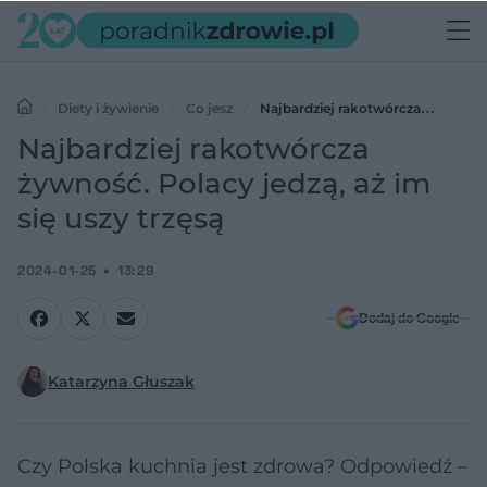
Diety i żywienie
Co jesz
Najbardziej rakotwórcza
żywność. Polacy jedzą, aż im się uszy trzęsą
Najbardziej rakotwórcza
żywność. Polacy jedzą, aż im
się uszy trzęsą
2024-01-25
13:29
Dodaj do Google
Katarzyna Głuszak
Czy Polska kuchnia jest zdrowa? Odpowiedź –