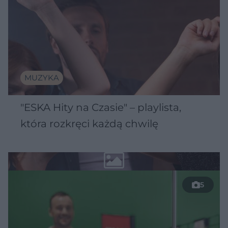
MUZYKA
"ESKA Hity na Czasie" – playlista,
która rozkręci każdą chwilę
5