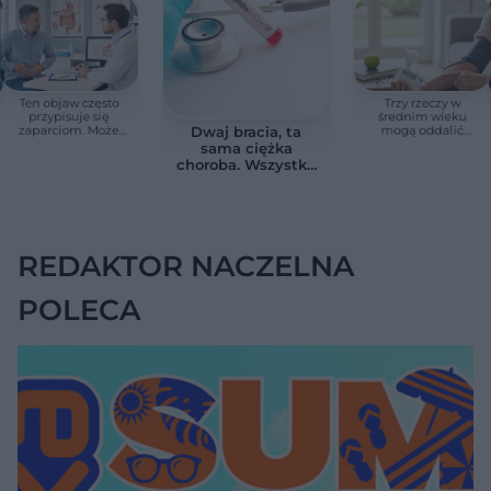
Ten objaw często
Trzy rzeczy w
przypisuje się
średnim wieku
zaparciom. Może
mogą oddalić
Dwaj bracia, ta
jednak wskazywać
demencję o prawie
sama ciężka
na chorobę jelita
13 lat. Naukowcy
choroba. Wszystko
wskazali kluczowe
zmieniają jedne
czynniki
urodziny
REDAKTOR NACZELNA
POLECA