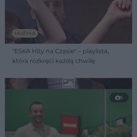
MUZYKA
"ESKA Hity na Czasie" – playlista,
która rozkręci każdą chwilę
5