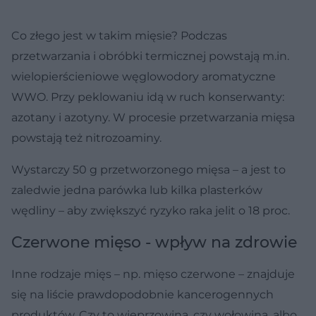
Co złego jest w takim mięsie? Podczas
przetwarzania i obróbki termicznej powstają m.in.
wielopierścieniowe węglowodory aromatyczne
WWO. Przy peklowaniu idą w ruch konserwanty:
azotany i azotyny. W procesie przetwarzania mięsa
powstają też nitrozoaminy.
Wystarczy 50 g przetworzonego mięsa – a jest to
zaledwie jedna parówka lub kilka plasterków
wędliny – aby zwiększyć ryzyko raka jelit o 18 proc.
Czerwone mięso - wpływ na zdrowie
Inne rodzaje mięs – np. mięso czerwone – znajduje
się na liście prawdopodobnie kancerogennych
produktów. Czy to wieprzowina, czy wołowina, albo