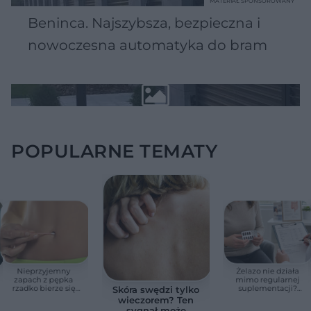
MATERIAŁ SPONSOROWANY
Beninca. Najszybsza, bezpieczna i
nowoczesna automatyka do bram
POPULARNE TEMATY
Nieprzyjemny
Żelazo nie działa
zapach z pępka
mimo regularnej
rzadko bierze się
suplementacji?
Skóra swędzi tylko
znikąd. Jeden objaw
Przyczyna może
wieczorem? Ten
zmienia wszystko
ukrywać się w
sygnał może