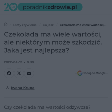
Diety i żywienie
Co jesz
Czekolada ma wiele wartości, ale
niektórym może szkodzić. Jaka jest najlepsza?
Czekolada ma wiele wartości,
ale niektórym może szkodzić.
Jaka jest najlepsza?
2022-04-12
9:39
Dodaj do Google
Iwona Krupa
Czy czekolada ma wartości odżywcze?