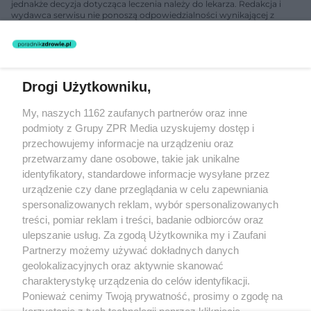
jednakże decyzja dotycząca leczenia należy do lekarza. Redakcja i
wydawca serwisu nie ponoszą odpowiedzialności wynikającej z
zastosowania informacji zamieszczonych na stronach serwisu, który
nie prowadzi działalności leczniczej polegającej na udzielaniu
świadczeń zdrowotnych w rozumieniu art. 3 ust 1 ustawy o
działalności leczniczej.
Drogi Użytkowniku,
Żaden utwór zamieszczony w serwisie nie może być powielany i
My, naszych 1162 zaufanych partnerów oraz inne
rozpowszechniany lub dalej rozpowszechniany w jakikolwiek sposób
(w tym także elektroniczny lub mechaniczny) na jakimkolwiek polu
podmioty z Grupy ZPR Media uzyskujemy dostęp i
eksploatacji w jakiejkolwiek formie, włącznie z umieszczaniem w
przechowujemy informacje na urządzeniu oraz
Internecie bez pisemnej zgody właściciela praw. Jakiekolwiek użycie
przetwarzamy dane osobowe, takie jak unikalne
lub wykorzystanie utworów w całości lub w części z naruszeniem
prawa, tzn. bez właściwej zgody, jest zabronione pod groźbą kary i
identyfikatory, standardowe informacje wysyłane przez
może być ścigane prawnie.
urządzenie czy dane przeglądania w celu zapewniania
spersonalizowanych reklam, wybór spersonalizowanych
treści, pomiar reklam i treści, badanie odbiorców oraz
ulepszanie usług. Za zgodą Użytkownika my i Zaufani
Partnerzy możemy używać dokładnych danych
geolokalizacyjnych oraz aktywnie skanować
charakterystykę urządzenia do celów identyfikacji.
O nas
Ponieważ cenimy Twoją prywatność, prosimy o zgodę na
korzystanie z tych technologii poprzez kliknięcie
Informacje prawne