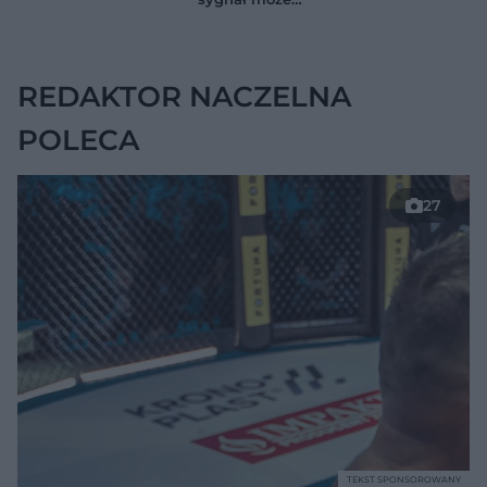
jelitach
wskazywać na
chorobę, która długo
nie daje objawów
REDAKTOR NACZELNA
POLECA
27
TEKST SPONSOROWANY