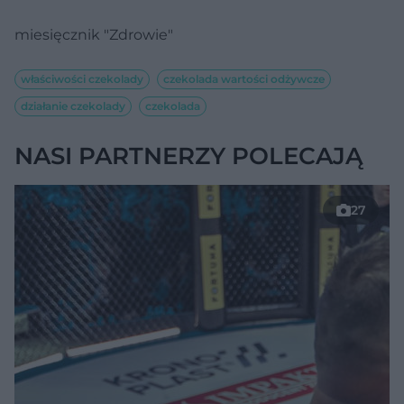
miesięcznik "Zdrowie"
właściwości czekolady
czekolada wartości odżywcze
działanie czekolady
czekolada
NASI PARTNERZY POLECAJĄ
27