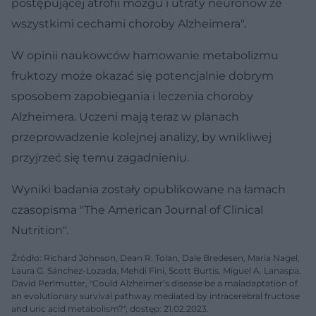
postępującej atrofii mózgu i utraty neuronów ze
wszystkimi cechami choroby Alzheimera".
W opinii naukowców hamowanie metabolizmu
fruktozy może okazać się potencjalnie dobrym
sposobem zapobiegania i leczenia choroby
Alzheimera. Uczeni mają teraz w planach
przeprowadzenie kolejnej analizy, by wnikliwej
przyjrzeć się temu zagadnieniu.
Wyniki badania zostały opublikowane na łamach
czasopisma "The American Journal of Clinical
Nutrition".
Źródło: Richard Johnson, Dean R. Tolan, Dale Bredesen, Maria Nagel,
Laura G. Sánchez-Lozada, Mehdi Fini, Scott Burtis, Miguel A. Lanaspa,
David Perlmutter, "Could Alzheimer’s disease be a maladaptation of
an evolutionary survival pathway mediated by intracerebral fructose
and uric acid metabolism?", dostęp: 21.02.2023.