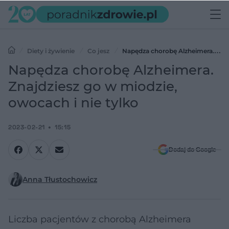
Diety i żywienie
Co jesz
Napędza chorobę Alzheimera.
Znajdziesz go w miodzie, owocach i nie tylko
Napędza chorobę Alzheimera.
Znajdziesz go w miodzie,
owocach i nie tylko
2023-02-21
15:15
Dodaj do Google
Anna Tłustochowicz
Liczba pacjentów z chorobą Alzheimera