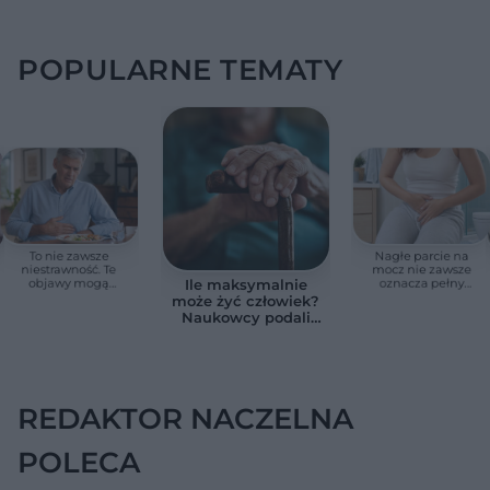
POPULARNE TEMATY
To nie zawsze
Nagłe parcie na
niestrawność. Te
mocz nie zawsze
objawy mogą
oznacza pełny
Ile maksymalnie
wskazywać na raka
pęcherz. Czasem
może żyć człowiek?
trzustki
przyczyna jest
Naukowcy podali
poważniejsza
zaskakującą liczbę
REDAKTOR NACZELNA
POLECA