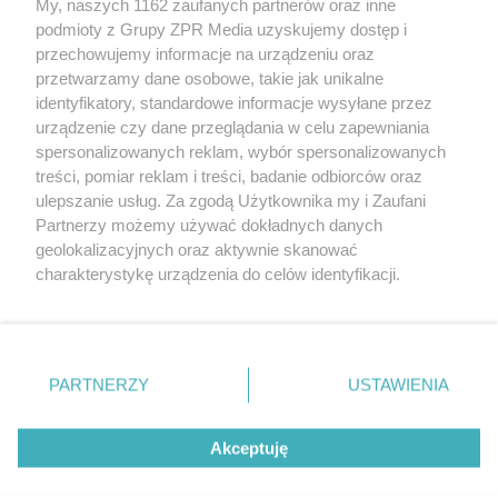
My, naszych 1162 zaufanych partnerów oraz inne
rozpowszechniany lub dalej rozpowszechniany w jakikolwiek sposób
podmioty z Grupy ZPR Media uzyskujemy dostęp i
(w tym także elektroniczny lub mechaniczny) na jakimkolwiek polu
eksploatacji w jakiejkolwiek formie, włącznie z umieszczaniem w
przechowujemy informacje na urządzeniu oraz
Internecie bez pisemnej zgody właściciela praw. Jakiekolwiek użycie
przetwarzamy dane osobowe, takie jak unikalne
lub wykorzystanie utworów w całości lub w części z naruszeniem
identyfikatory, standardowe informacje wysyłane przez
prawa, tzn. bez właściwej zgody, jest zabronione pod groźbą kary i
może być ścigane prawnie.
urządzenie czy dane przeglądania w celu zapewniania
spersonalizowanych reklam, wybór spersonalizowanych
treści, pomiar reklam i treści, badanie odbiorców oraz
ulepszanie usług. Za zgodą Użytkownika my i Zaufani
Partnerzy możemy używać dokładnych danych
geolokalizacyjnych oraz aktywnie skanować
charakterystykę urządzenia do celów identyfikacji.
O nas
Ponieważ cenimy Twoją prywatność, prosimy o zgodę na
korzystanie z tych technologii poprzez kliknięcie
Informacje prawne
„Akceptuję”. Zgoda jest dobrowolna i zawsze możesz ją
zmienić/wycofać klikając przycisk ustawień prywatności
Nasze serwisy
PARTNERZY
USTAWIENIA
znajdujący się w lewym dolnym rogu strony
. Niektóre
© 2026 Grupa ZPR Media
rodzaje przetwarzania danych nie wymagają zgody
Akceptuję
użytkownika, ale masz prawo sprzeciwić się takiemu
przetwarzaniu. Preferencje będą miały zastosowanie tylko
na tej witrynie.