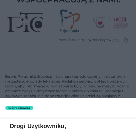
Serwis PoradnikZdrowie.pl ma charakter edukacyjny, nie stanowi i
nie zastępuje porady lekarskiej. Redakcja serwisu dokłada wszelkich
starań, aby informacje w nim zawarte były poprawne merytorycznie,
jednakże decyzja dotycząca leczenia należy do lekarza. Redakcja i
wydawca serwisu nie ponoszą odpowiedzialności wynikającej z
zastosowania informacji zamieszczonych na stronach serwisu, który
nie prowadzi działalności leczniczej polegającej na udzielaniu
świadczeń zdrowotnych w rozumieniu art. 3 ust 1 ustawy o
działalności leczniczej.
Drogi Użytkowniku,
Żaden utwór zamieszczony w serwisie nie może być powielany i