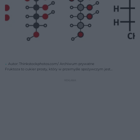
Autor: Thinkstockphotos.com/ Archiwum prywatne
Fruktoza to cukier prosty, który w przemyśle spożywczym jest
stosowany na szeroką skalę - wchodzi w skład większości dostępnych
na rynku produktów. Spożywanie dużej ilości fruktozy może
doprowadzić do wystąpienia groźnych chorób, m.in. otyłości
(zwłaszcza brzusznej), cukrzycy typu 2 i raka.