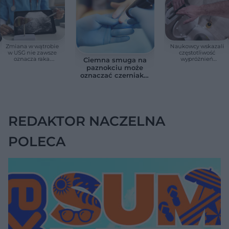
Zmiana w wątrobie
Naukowcy wskazali
w USG nie zawsze
częstotliwość
oznacza raka.
wypróżnień
Ciemna smuga na
Chirurg wyjaśnia,
związaną ze
paznokciu może
kiedy potrzebna jest
zdrowiem.
oznaczać czerniaka.
pilna diagnostyka
Większość osób nie
Bob Marley
zna tej normy
zlekceważył ten
objaw
REDAKTOR NACZELNA
POLECA