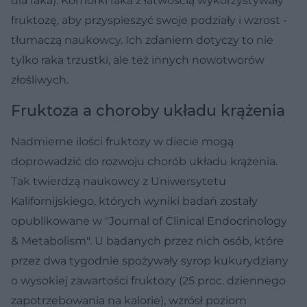
dla raka). Komórki raka z łatwością wykorzystywały
fruktozę, aby przyspieszyć swoje podziały i wzrost -
tłumaczą naukowcy. Ich zdaniem dotyczy to nie
tylko raka trzustki, ale też innych nowotworów
złośliwych.
Fruktoza a choroby układu krążenia
Nadmierne ilości fruktozy w diecie mogą
doprowadzić do rozwoju chorób układu krążenia.
Tak twierdzą naukowcy z Uniwersytetu
Kalifornijskiego, których wyniki badań zostały
opublikowane w "Journal of Clinical Endocrinology
& Metabolism". U badanych przez nich osób, które
przez dwa tygodnie spożywały syrop kukurydziany
o wysokiej zawartości fruktozy (25 proc. dziennego
zapotrzebowania na kalorie), wzrósł poziom