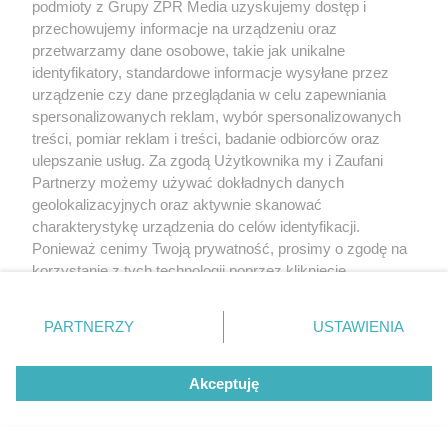
podmioty z Grupy ZPR Media uzyskujemy dostęp i
przechowujemy informacje na urządzeniu oraz
przetwarzamy dane osobowe, takie jak unikalne
identyfikatory, standardowe informacje wysyłane przez
urządzenie czy dane przeglądania w celu zapewniania
MATERIAŁ SPONSOROWANY
spersonalizowanych reklam, wybór spersonalizowanych
Beninca. Najszybsza, bezpieczna i
treści, pomiar reklam i treści, badanie odbiorców oraz
ulepszanie usług. Za zgodą Użytkownika my i Zaufani
nowoczesna automatyka do bram
Partnerzy możemy używać dokładnych danych
geolokalizacyjnych oraz aktywnie skanować
charakterystykę urządzenia do celów identyfikacji.
Ponieważ cenimy Twoją prywatność, prosimy o zgodę na
korzystanie z tych technologii poprzez kliknięcie
„Akceptuję”. Zgoda jest dobrowolna i zawsze możesz ją
WSPÓŁPRACUJĄ Z NAMI:
zmienić/wycofać klikając przycisk ustawień prywatności
PARTNERZY
USTAWIENIA
znajdujący się w lewym dolnym rogu strony
. Niektóre
rodzaje przetwarzania danych nie wymagają zgody
Akceptuję
użytkownika, ale masz prawo sprzeciwić się takiemu
przetwarzaniu. Preferencje będą miały zastosowanie tylko
na tej witrynie.