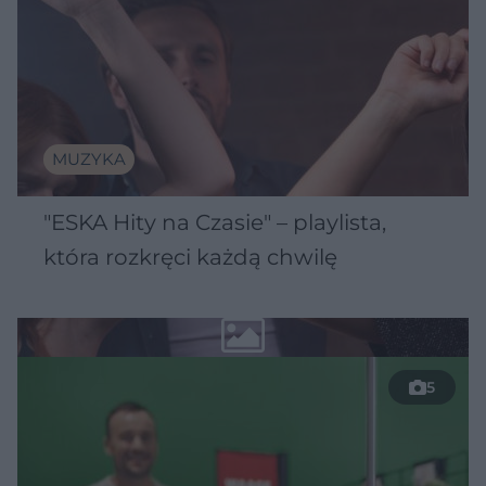
MUZYKA
"ESKA Hity na Czasie" – playlista,
która rozkręci każdą chwilę
5