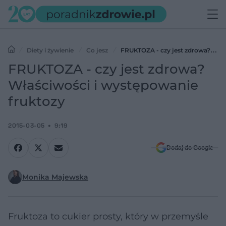
Diety i żywienie
Co jesz
FRUKTOZA - czy jest zdrowa?
Właściwości i występowanie fruktozy
FRUKTOZA - czy jest zdrowa?
Właściwości i występowanie
fruktozy
2015-03-05
9:19
Dodaj do Google
Monika Majewska
Fruktoza to cukier prosty, który w przemyśle