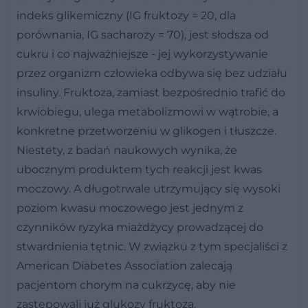
indeks glikemiczny (IG fruktozy = 20, dla
porównania, IG sacharozy = 70), jest słodsza od
cukru i co najważniejsze - jej wykorzystywanie
przez organizm człowieka odbywa się bez udziału
insuliny. Fruktoza, zamiast bezpośrednio trafić do
krwiobiegu, ulega metabolizmowi w wątrobie, a
konkretne przetworzeniu w glikogen i tłuszcze.
Niestety, z badań naukowych wynika, że
ubocznym produktem tych reakcji jest kwas
moczowy. A długotrwale utrzymujący się wysoki
poziom kwasu moczowego jest jednym z
czynników ryzyka miażdżycy prowadzącej do
stwardnienia tętnic. W związku z tym specjaliści z
American Diabetes Association zalecają
pacjentom chorym na cukrzycę, aby nie
zastępowali już glukozy fruktozą.