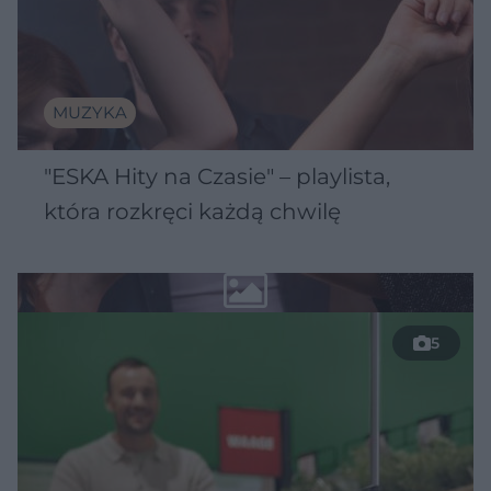
MUZYKA
"ESKA Hity na Czasie" – playlista,
która rozkręci każdą chwilę
5