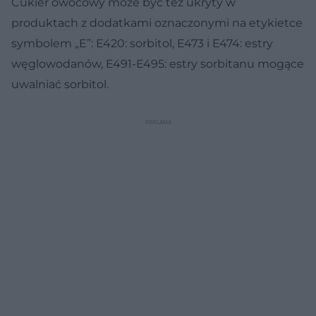
Cukier owocowy może być też ukryty w
produktach z dodatkami oznaczonymi na etykietce
symbolem „E”: E420: sorbitol, E473 i E474: estry
węglowodanów, E491-E495: estry sorbitanu mogące
uwalniać sorbitol.