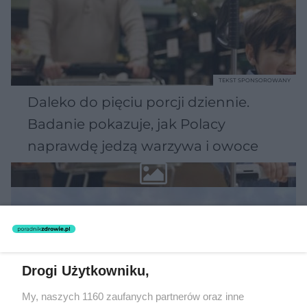
TEKST SPONSOROWANY
Daleko do pięciu porcji dziennie.
Badanie pokazuje, jak Polacy
naprawdę jedzą warzywa i owoce
Drogi Użytkowniku,
My, naszych 1160 zaufanych partnerów oraz inne