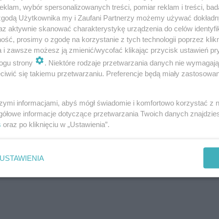
klam, wybór spersonalizowanych treści, pomiar reklam i treści, bad
 zgodą Użytkownika my i Zaufani Partnerzy możemy używać dokład
 łyżeczek
az aktywnie skanować charakterystykę urządzenia do celów identyfi
ść, prosimy o zgodę na korzystanie z tych technologii poprzez klikn
a i zawsze możesz ją zmienić/wycofać klikając przycisk ustawień pr
lowodany
w większości należały do grupy złożony
ogu strony
. Niektóre rodzaje przetwarzania danych nie wymagaj
zemu stabilizuje
poziom glukozy
we krwi i na dług
iwić się takiemu przetwarzaniu. Preferencje będą miały zastosowanie
glukoza, fruktoza) lub dwucukrów (np. sacharoza, 
. Oznacza to, że maksymalnie możemy zjeść 50 g 
szymi informacjami, abyś mógł świadomie i komfortowo korzystać z
gółowe informacje dotyczące przetwarzania Twoich danych znajdzi
oże powiedzieć, że przekroczenie tej normy mu nie 
s
oraz po kliknięciu w „Ustawienia”.
postacią sacharozy, znajduje się prawie wszędzie. T
stych, nie tylko cukru używanego do słodzenia n
USTAWIENIA