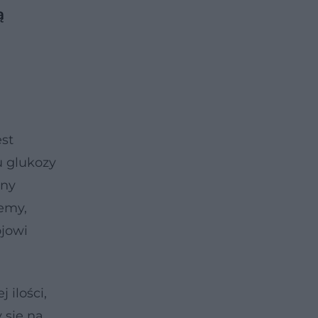
ą
est
u glukozy
iny
jemy,
ojowi
 ilości,
 się na