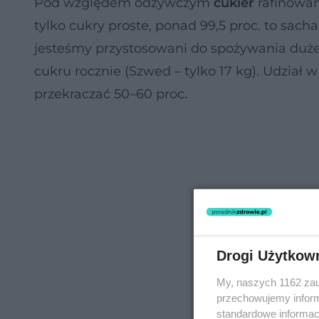
Pod względem odżywczym
cukier
rafinowan
tylko cukry proste, ponad 99,5 proc. to sacha
jesteśmy przystosowani do spożywania dużej 
cukru rocznie (Szwed – tylko 17 kg). Udział
przekraczać 50–60 proc.
Drogi Użytkow
My, naszych 1162 zau
przechowujemy informa
standardowe informac