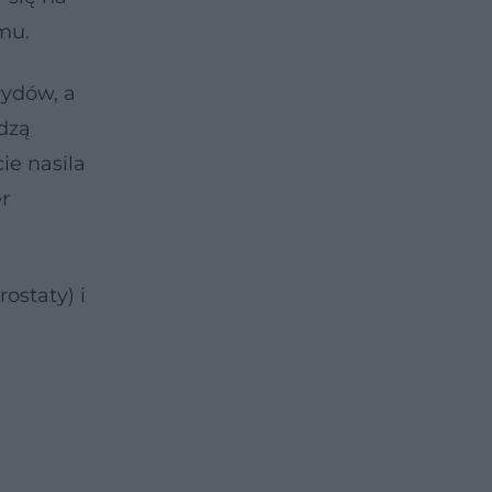
mu.
rydów, a
odzą
ie nasila
r
ostaty) i