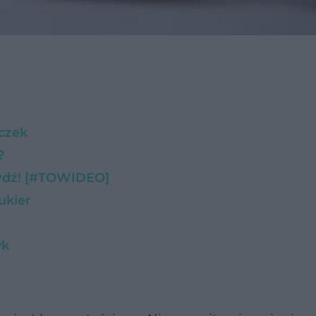
eczek
?
rawdź! [#TOWIDEO]
ukier
yk