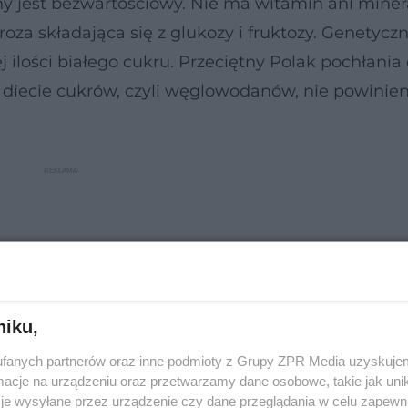
y jest bezwartościowy. Nie ma witamin ani miner
roza składająca się z glukozy i fruktozy. Genetyczn
ilości białego cukru. Przeciętny Polak pochłania 
 w diecie cukrów, czyli węglowodanów, nie powinie
niku,
fanych partnerów oraz inne podmioty z Grupy ZPR Media uzyskujem
cje na urządzeniu oraz przetwarzamy dane osobowe, takie jak unika
je wysyłane przez urządzenie czy dane przeglądania w celu zapewn