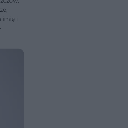
szczów,
ze,
 imię i
-