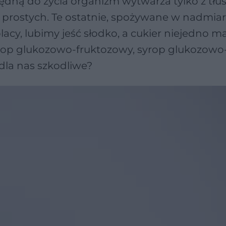
będną do życia organizm wytwarza tylko z tłu
i prostych. Te ostatnie, spożywane w nadmiar
acy, lubimy jeść słodko, a cukier niejedno ma
 syrop glukozowo-fruktozowy, syrop glukozowo
dla nas szkodliwe?