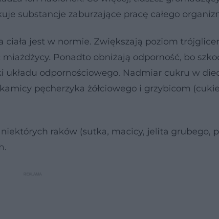
kuje substancje zaburzające pracę całego organiz
ciała jest w normie. Zwiększają poziom trójglice
ąc miażdżycy. Ponadto obniżają odporność, bo szk
ki układu odpornościowego. Nadmiar cukru w diec
, kamicy pęcherzyka żółciowego i grzybicom (cukie
 niektórych raków (sutka, macicy, jelita grubego, pr
h.