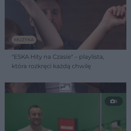
MUZYKA
"ESKA Hity na Czasie" – playlista,
która rozkręci każdą chwilę
5