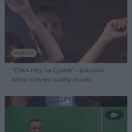
MUZYKA
"ESKA Hity na Czasie" – playlista,
która rozkręci każdą chwilę
5