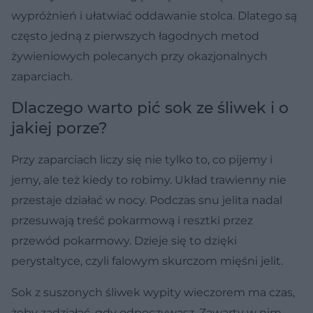
wypróżnień i ułatwiać oddawanie stolca. Dlatego są
często jedną z pierwszych łagodnych metod
żywieniowych polecanych przy okazjonalnych
zaparciach.
Dlaczego warto pić sok ze śliwek i o
jakiej porze?
Przy zaparciach liczy się nie tylko to, co pijemy i
jemy, ale też kiedy to robimy. Układ trawienny nie
przestaje działać w nocy. Podczas snu jelita nadal
przesuwają treść pokarmową i resztki przez
przewód pokarmowy. Dzieje się to dzięki
perystaltyce, czyli falowym skurczom mięśni jelit.
Sok z suszonych śliwek wypity wieczorem ma czas,
żeby zadziałać, gdy odpoczywasz. Zawarty w nim