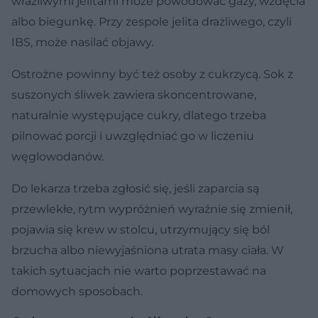
wrażliwymi jelitami może powodować gazy, wzdęcia
albo biegunkę. Przy zespole jelita drażliwego, czyli
IBS, może nasilać objawy.
Ostrożne powinny być też osoby z cukrzycą. Sok z
suszonych śliwek zawiera skoncentrowane,
naturalnie występujące cukry, dlatego trzeba
pilnować porcji i uwzględniać go w liczeniu
węglowodanów.
Do lekarza trzeba zgłosić się, jeśli zaparcia są
przewlekłe, rytm wypróżnień wyraźnie się zmienił,
pojawia się krew w stolcu, utrzymujący się ból
brzucha albo niewyjaśniona utrata masy ciała. W
takich sytuacjach nie warto poprzestawać na
domowych sposobach.