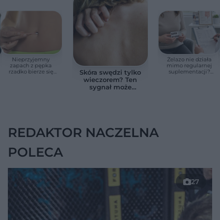
Nieprzyjemny
Żelazo nie działa
zapach z pępka
mimo regularnej
rzadko bierze się
suplementacji?
Skóra swędzi tylko
znikąd. Jeden objaw
Przyczyna może
wieczorem? Ten
zmienia wszystko
ukrywać się w
sygnał może
jelitach
wskazywać na
chorobę, która długo
nie daje objawów
REDAKTOR NACZELNA
POLECA
27