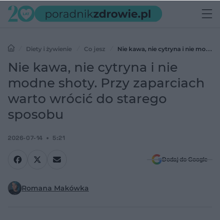
Diety i żywienie
Co jesz
Nie kawa, nie cytryna i nie modne
shoty. Przy zaparciach warto wrócić do starego sposobu
Nie kawa, nie cytryna i nie
modne shoty. Przy zaparciach
warto wrócić do starego
sposobu
2026-07-14
5:21
Dodaj do Google
Romana Makówka