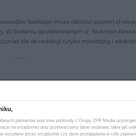
lawonoidów bakłażan może obniżać poziom cholest
owy. W badaniu opublikowanym w "Nutrition Resea
yniać się do redukcji ryzyka miażdżycy i nadciśn
niku,
fanych partnerów oraz inne podmioty z Grupy ZPR Media uzyskujem
cje na urządzeniu oraz przetwarzamy dane osobowe, takie jak unika
je wysyłane przez urządzenie czy dane przeglądania w celu zapewn