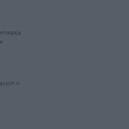
 pomagają
że
jących o