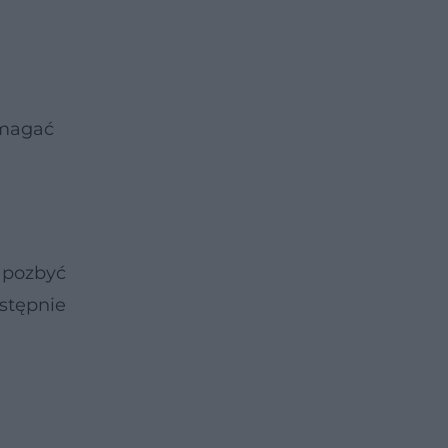
omagać
y pozbyć
astępnie