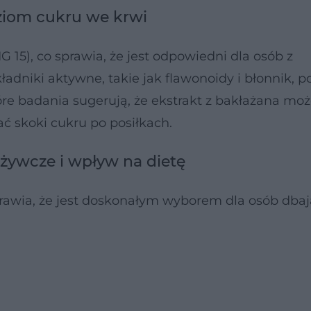
ziom cukru we krwi
G 15), co sprawia, że jest odpowiedni dla osób z
kładniki aktywne, takie jak flawonoidy i błonnik,
óre badania sugerują, że ekstrakt z bakłażana mo
ać skoki cukru po posiłkach.
dżywcze i wpływ na dietę
prawia, że jest doskonałym wyborem dla osób dba