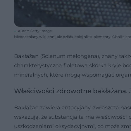
Autor: Getty Image
Niedoceniany w kuchni, ale działa lepiej niż suplementy. Obniża chol
Bakłażan
(Solanum melongena), znany także 
charakterystyczna fioletowa skórka kryje b
mineralnych, które mogą wspomagać organ
Właściwości zdrowotne bakłażana. 
Bakłażan zawiera antocyjany, zwłaszcza nas
wskazują, że substancja ta ma właściwości
uszkodzeniami oksydacyjnymi, co może zmni