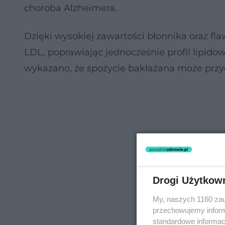
choroba Alzheimera.
Dzięki wysokiej zawartości błonnika oraz f
LDL, poprawiając jednocześnie profil lipid
wykazano, że spożycie bakłażana może przycz
Drogi Użytkow
My, naszych 1160 zau
przechowujemy informa
standardowe informac