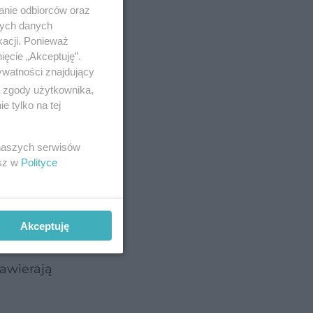
anie odbiorców oraz
nych danych
filiżanka
kacji. Ponieważ
ięcie „Akceptuję”.
jelit i
ywatności znajdujący
ą zgody użytkownika,
 tylko na tej
 naszych serwisów
esz w
Polityce
Akceptuję
mniaki,
zawierają