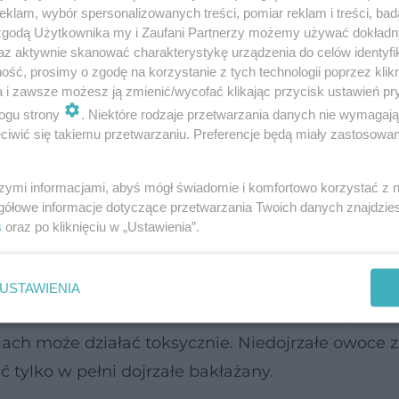
klam, wybór spersonalizowanych treści, pomiar reklam i treści, bad
 zgodą Użytkownika my i Zaufani Partnerzy możemy używać dokład
e pracę jelit i wspiera mikrobiotę jelitową. Jedna 
az aktywnie skanować charakterystykę urządzenia do celów identyfi
ść, prosimy o zgodę na korzystanie z tych technologii poprzez klikn
łonnika, co przyczynia się do poprawy perystaltyki 
a i zawsze możesz ją zmienić/wycofać klikając przycisk ustawień pr
ogu strony
. Niektóre rodzaje przetwarzania danych nie wymagaj
iwić się takiemu przetwarzaniu. Preferencje będą miały zastosowanie
może jeść bakłażana
szymi informacjami, abyś mógł świadomie i komfortowo korzystać z
 składników
, nie każdy powinien spożywać go bez
gółowe informacje dotyczące przetwarzania Twoich danych znajdzi
s
oraz po kliknięciu w „Ustawienia”.
ość na psiankowate, co objawia się reakcjami
USTAWIENIA
 zaburzenia trawienne. Bakłażan, podobnie jak zie
iach może działać toksycznie. Niedojrzałe owoce 
ć tylko w pełni dojrzałe bakłażany.