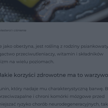
esterol i ciśnienie
jako oberżyna, jest rośliną z rodziny psiankowat
ogactwo przeciwutleniaczy, witamin i składników
izm na wielu poziomach.
Jakie korzyści zdrowotne ma to warzyw
unin, który nadaje mu charakterystyczną barwę. 
 przeciwzapalne i chroni komórki mózgowe przed
ejszać ryzyko chorób neurodegeneracyjnych, tak