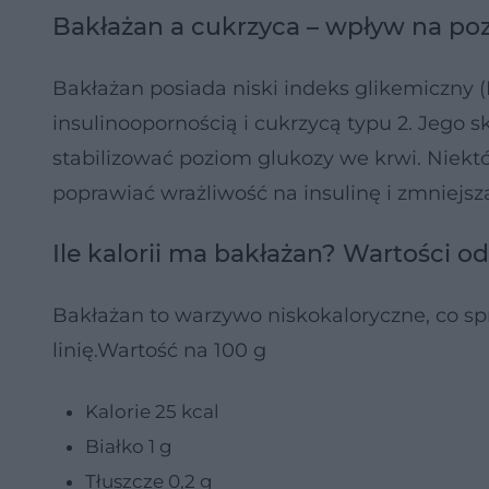
Bakłażan a cukrzyca – wpływ na po
Bakłażan posiada niski indeks glikemiczny (I
insulinoopornością i cukrzycą typu 2. Jego s
stabilizować poziom glukozy we krwi. Niekt
poprawiać wrażliwość na insulinę i zmniejsz
Ile kalorii ma bakłażan? Wartości o
Bakłażan to warzywo niskokaloryczne, co s
linię.Wartość na 100 g
Kalorie 25 kcal
Białko 1 g
Tłuszcze 0,2 g