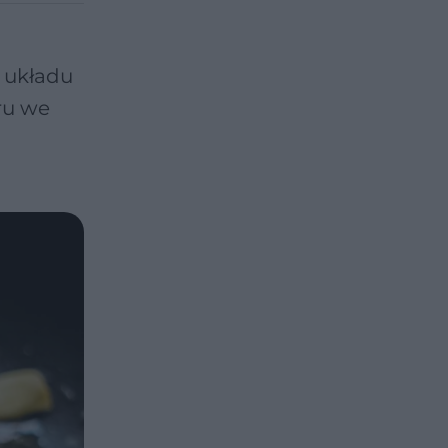
 układu
ru we