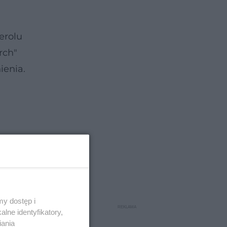
erolu
rch"
ienia.
y dostęp i
lne identyfikatory,
iania