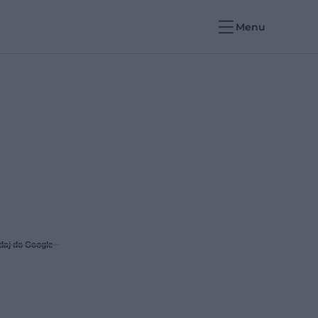
Menu
daj do Google