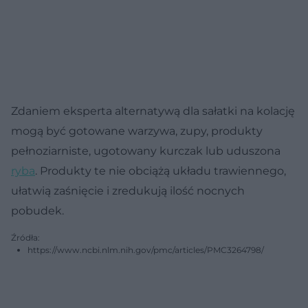
Zdaniem eksperta alternatywą dla sałatki na kolację
mogą być gotowane warzywa, zupy, produkty
pełnoziarniste, ugotowany kurczak lub uduszona
ryba
. Produkty te nie obciążą układu trawiennego,
ułatwią zaśnięcie i zredukują ilość nocnych
pobudek.
Źródła:
https://www.ncbi.nlm.nih.gov/pmc/articles/PMC3264798/