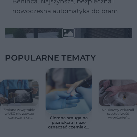
Beninca. Najszybsza, bezpieczna i
nowoczesna automatyka do bram
POPULARNE TEMATY
Zmiana w wątrobie
Naukowcy wskazali
w USG nie zawsze
częstotliwość
oznacza raka.
wypróżnień
Ciemna smuga na
Chirurg wyjaśnia,
związaną ze
paznokciu może
kiedy potrzebna jest
zdrowiem.
oznaczać czerniaka.
pilna diagnostyka
Większość osób nie
Bob Marley
zna tej normy
zlekceważył ten