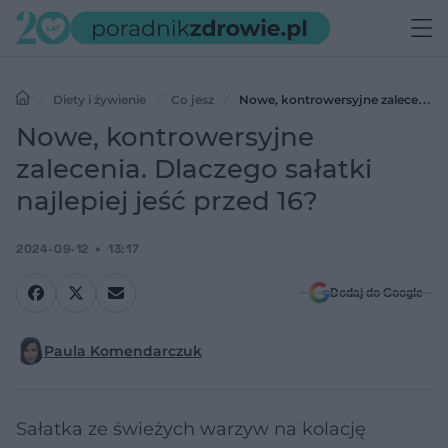
Diety i żywienie
Co jesz
Nowe, kontrowersyjne zalecenia.
Dlaczego sałatki najlepiej jeść przed 16?
Nowe, kontrowersyjne
zalecenia. Dlaczego sałatki
najlepiej jeść przed 16?
2024-09-12
13:17
Dodaj do Google
Paula Komendarczuk
Sałatka ze świeżych warzyw na kolację