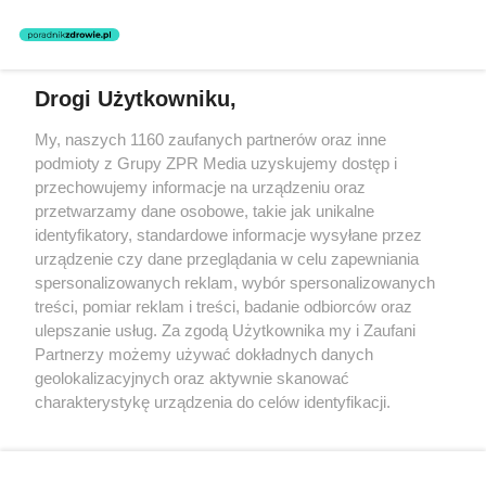
zastosowania informacji zamieszczonych na stronach serwisu, który
nie prowadzi działalności leczniczej polegającej na udzielaniu
świadczeń zdrowotnych w rozumieniu art. 3 ust 1 ustawy o
działalności leczniczej.
Drogi Użytkowniku,
Żaden utwór zamieszczony w serwisie nie może być powielany i
My, naszych 1160 zaufanych partnerów oraz inne
rozpowszechniany lub dalej rozpowszechniany w jakikolwiek sposób
podmioty z Grupy ZPR Media uzyskujemy dostęp i
(w tym także elektroniczny lub mechaniczny) na jakimkolwiek polu
eksploatacji w jakiejkolwiek formie, włącznie z umieszczaniem w
przechowujemy informacje na urządzeniu oraz
Internecie bez pisemnej zgody właściciela praw. Jakiekolwiek użycie
przetwarzamy dane osobowe, takie jak unikalne
lub wykorzystanie utworów w całości lub w części z naruszeniem
identyfikatory, standardowe informacje wysyłane przez
prawa, tzn. bez właściwej zgody, jest zabronione pod groźbą kary i
może być ścigane prawnie.
urządzenie czy dane przeglądania w celu zapewniania
spersonalizowanych reklam, wybór spersonalizowanych
treści, pomiar reklam i treści, badanie odbiorców oraz
ulepszanie usług. Za zgodą Użytkownika my i Zaufani
Partnerzy możemy używać dokładnych danych
geolokalizacyjnych oraz aktywnie skanować
charakterystykę urządzenia do celów identyfikacji.
O nas
Ponieważ cenimy Twoją prywatność, prosimy o zgodę na
korzystanie z tych technologii poprzez kliknięcie
Informacje prawne
„Akceptuję”. Zgoda jest dobrowolna i zawsze możesz ją