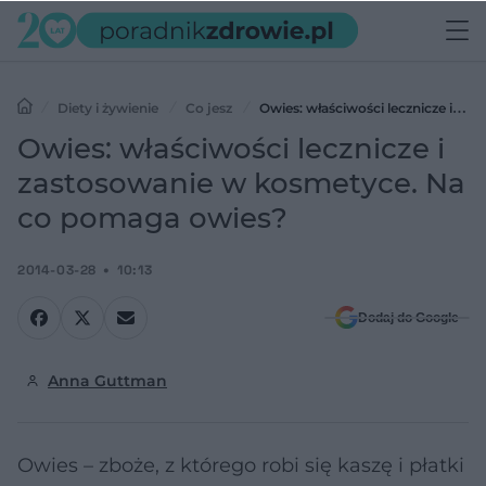
Diety i żywienie
Co jesz
Owies: właściwości lecznicze i
zastosowanie w kosmetyce. Na co pomaga owies?
Owies: właściwości lecznicze i
zastosowanie w kosmetyce. Na
co pomaga owies?
2014-03-28
10:13
Dodaj do Google
Anna Guttman
Owies – zboże, z którego robi się kaszę i płatki