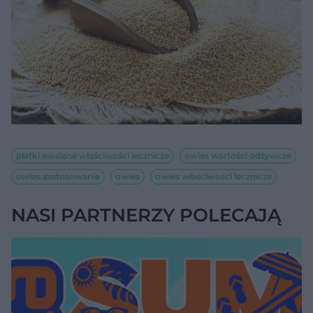
płatki owsiane właściwości lecznicze
owies wartości odżywcze
owies zastosowanie
owies
owies właściwości lecznicze
NASI PARTNERZY POLECAJĄ