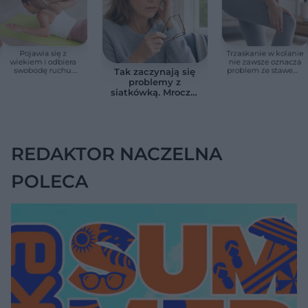
Pojawia się z
Trzaskanie w kolanie
wiekiem i odbiera
nie zawsze oznacza
swobodę ruchu.
problem ze stawem.
Tak zaczynają się
Wdowi garb można
Ten sygnał zmienia
problemy z
zmniejszyć
sytuację.
siatkówką. Mroczki
przed oczami
bywają pierwszym
sygnałem
REDAKTOR NACZELNA
POLECA