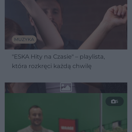
MUZYKA
"ESKA Hity na Czasie" – playlista,
która rozkręci każdą chwilę
5