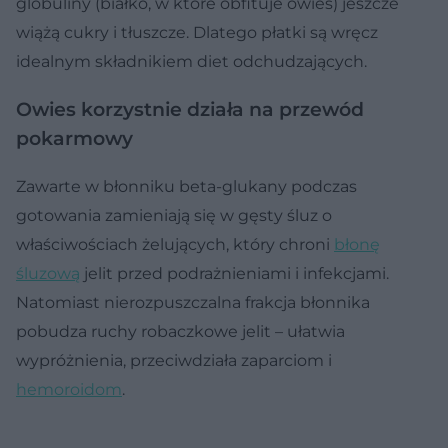
globuliny (białko, w które obfituje owies) jeszcze
wiążą cukry i tłuszcze. Dlatego płatki są wręcz
idealnym składnikiem diet odchudzających.
Owies korzystnie działa na przewód
pokarmowy
Zawarte w błonniku beta-glukany podczas
gotowania zamieniają się w gęsty śluz o
właściwościach żelujących, który chroni
błonę
śluzową
jelit przed podrażnieniami i infekcjami.
Natomiast nierozpuszczalna frakcja błonnika
pobudza ruchy robaczkowe jelit – ułatwia
wypróżnienia, przeciwdziała zaparciom i
hemoroidom
.