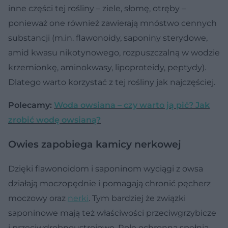
inne części tej rośliny – ziele, słomę, otręby –
ponieważ one również zawierają mnóstwo cennych
substancji (m.in. flawonoidy, saponiny sterydowe,
amid kwasu nikotynowego, rozpuszczalną w wodzie
krzemionkę, aminokwasy, lipoproteidy, peptydy).
Dlatego warto korzystać z tej rośliny jak najczęściej.
Polecamy:
Woda owsiana – czy warto ją pić? Jak
zrobić wodę owsianą?
Owies zapobiega kamicy nerkowej
Dzięki flawonoidom i saponinom wyciągi z owsa
działają moczopędnie i pomagają chronić pęcherz
moczowy oraz
nerki
. Tym bardziej że związki
saponinowe mają też właściwości przeciwgrzybicze
i przeciwdrobnoustrojowe. Rolę ochronną spełnia