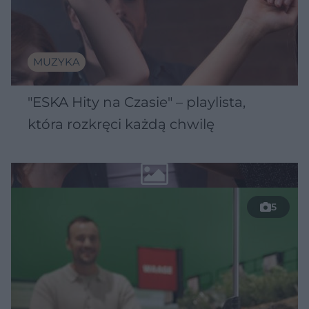
MUZYKA
"ESKA Hity na Czasie" – playlista,
która rozkręci każdą chwilę
5