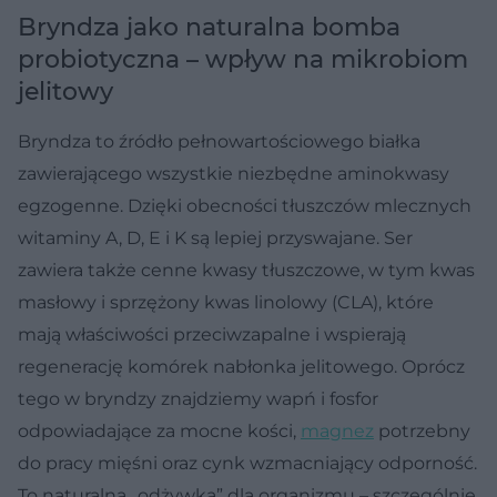
Bryndza jako naturalna bomba
probiotyczna – wpływ na mikrobiom
jelitowy
Bryndza to źródło pełnowartościowego białka
zawierającego wszystkie niezbędne aminokwasy
egzogenne. Dzięki obecności tłuszczów mlecznych
witaminy A, D, E i K są lepiej przyswajane. Ser
zawiera także cenne kwasy tłuszczowe, w tym kwas
masłowy i sprzężony kwas linolowy (CLA), które
mają właściwości przeciwzapalne i wspierają
regenerację komórek nabłonka jelitowego. Oprócz
tego w bryndzy znajdziemy wapń i fosfor
odpowiadające za mocne kości,
magnez
potrzebny
do pracy mięśni oraz cynk wzmacniający odporność.
To naturalna „odżywka” dla organizmu – szczególnie