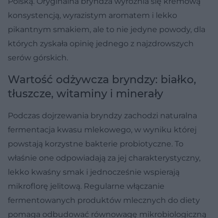
Polską. Oryginalna bryndza wyróżnia się kremową
konsystencją, wyrazistym aromatem i lekko
pikantnym smakiem, ale to nie jedyne powody, dla
których zyskała opinię jednego z najzdrowszych
serów górskich.
Wartość odżywcza bryndzy: białko,
tłuszcze, witaminy i minerały
Podczas dojrzewania bryndzy zachodzi naturalna
fermentacja kwasu mlekowego, w wyniku której
powstają korzystne bakterie probiotyczne. To
właśnie one odpowiadają za jej charakterystyczny,
lekko kwaśny smak i jednocześnie wspierają
mikroflorę jelitową. Regularne włączanie
fermentowanych produktów mlecznych do diety
pomaga odbudować równowagę mikrobiologiczną