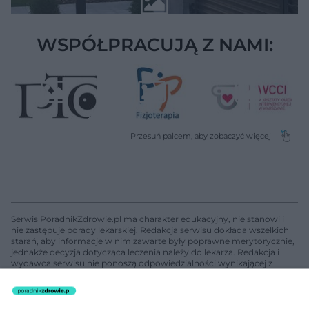
WSPÓŁPRACUJĄ Z NAMI:
Serwis PoradnikZdrowie.pl ma charakter edukacyjny, nie stanowi i
nie zastępuje porady lekarskiej. Redakcja serwisu dokłada wszelkich
starań, aby informacje w nim zawarte były poprawne merytorycznie,
jednakże decyzja dotycząca leczenia należy do lekarza. Redakcja i
wydawca serwisu nie ponoszą odpowiedzialności wynikającej z
zastosowania informacji zamieszczonych na stronach serwisu, który
nie prowadzi działalności leczniczej polegającej na udzielaniu
świadczeń zdrowotnych w rozumieniu art. 3 ust 1 ustawy o
działalności leczniczej.