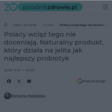
Diety i żywienie
Co jesz
Polacy wciąż tego nie doceniają.
Naturalny produkt, który działa na jelita jak najlepszy probiotyk
Polacy wciąż tego nie
doceniają. Naturalny produkt,
który działa na jelita jak
najlepszy probiotyk
2025-11-17
13:08
Dodaj do Google
Romana Makówka