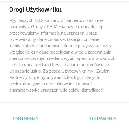
Drogi Użytkowniku,
Żaden utwór zamieszczony w serwisie nie może być powielany i
My, naszych 1162 zaufanych partnerów oraz inne
rozpowszechniany lub dalej rozpowszechniany w jakikolwiek sposób
podmioty z Grupy ZPR Media uzyskujemy dostęp i
(w tym także elektroniczny lub mechaniczny) na jakimkolwiek polu
eksploatacji w jakiejkolwiek formie, włącznie z umieszczaniem w
przechowujemy informacje na urządzeniu oraz
Internecie bez pisemnej zgody właściciela praw. Jakiekolwiek użycie
przetwarzamy dane osobowe, takie jak unikalne
lub wykorzystanie utworów w całości lub w części z naruszeniem
identyfikatory, standardowe informacje wysyłane przez
prawa, tzn. bez właściwej zgody, jest zabronione pod groźbą kary i
może być ścigane prawnie.
urządzenie czy dane przeglądania w celu zapewniania
spersonalizowanych reklam, wybór spersonalizowanych
treści, pomiar reklam i treści, badanie odbiorców oraz
ulepszanie usług. Za zgodą Użytkownika my i Zaufani
Partnerzy możemy używać dokładnych danych
geolokalizacyjnych oraz aktywnie skanować
charakterystykę urządzenia do celów identyfikacji.
O nas
Ponieważ cenimy Twoją prywatność, prosimy o zgodę na
korzystanie z tych technologii poprzez kliknięcie
Informacje prawne
„Akceptuję”. Zgoda jest dobrowolna i zawsze możesz ją
zmienić/wycofać klikając przycisk ustawień prywatności
Nasze serwisy
PARTNERZY
USTAWIENIA
znajdujący się w lewym dolnym rogu strony
. Niektóre
© 2026 Grupa ZPR Media
rodzaje przetwarzania danych nie wymagają zgody