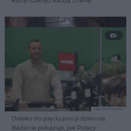
która rozkręci każdą chwilę
5
TEKST SPONSOROWANY
Daleko do pięciu porcji dziennie.
Badanie pokazuje, jak Polacy