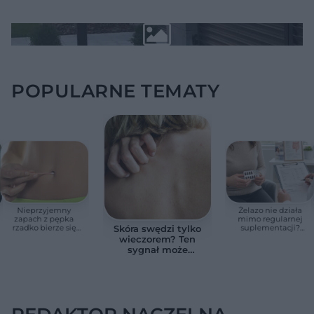
POPULARNE TEMATY
Nieprzyjemny
Żelazo nie działa
zapach z pępka
mimo regularnej
rzadko bierze się
suplementacji?
Skóra swędzi tylko
znikąd. Jeden objaw
Przyczyna może
wieczorem? Ten
zmienia wszystko
ukrywać się w
sygnał może
jelitach
wskazywać na
chorobę, która długo
nie daje objawów