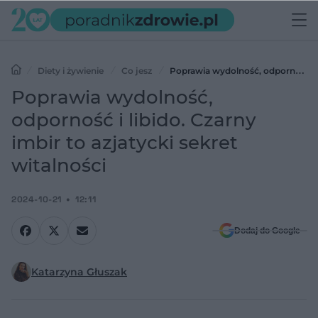
Diety i żywienie
Co jesz
Poprawia wydolność, odporność i
libido. Czarny imbir to azjatycki sekret witalności
Poprawia wydolność,
odporność i libido. Czarny
imbir to azjatycki sekret
witalności
2024-10-21
12:11
Dodaj do Google
Katarzyna Głuszak