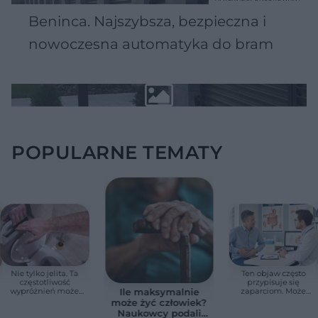
Beninca. Najszybsza, bezpieczna i
nowoczesna automatyka do bram
POPULARNE TEMATY
Nie tylko jelita. Ta
Ten objaw często
częstotliwość
przypisuje się
wypróżnień może
zaparciom. Może
Ile maksymalnie
mieć znaczenie dla
jednak wskazywać
może żyć człowiek?
całego organizmu
na chorobę jelita
Naukowcy podali