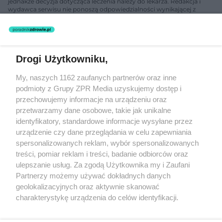
jednakże decyzja dotycząca leczenia należy do lekarza. Redakcja i
wydawca serwisu nie ponoszą odpowiedzialności wynikającej z
zastosowania informacji zamieszczonych na stronach serwisu, który
nie prowadzi działalności leczniczej polegającej na udzielaniu
świadczeń zdrowotnych w rozumieniu art. 3 ust 1 ustawy o
działalności leczniczej.
Drogi Użytkowniku,
Żaden utwór zamieszczony w serwisie nie może być powielany i
My, naszych 1162 zaufanych partnerów oraz inne
rozpowszechniany lub dalej rozpowszechniany w jakikolwiek sposób
podmioty z Grupy ZPR Media uzyskujemy dostęp i
(w tym także elektroniczny lub mechaniczny) na jakimkolwiek polu
eksploatacji w jakiejkolwiek formie, włącznie z umieszczaniem w
przechowujemy informacje na urządzeniu oraz
Internecie bez pisemnej zgody właściciela praw. Jakiekolwiek użycie
przetwarzamy dane osobowe, takie jak unikalne
lub wykorzystanie utworów w całości lub w części z naruszeniem
identyfikatory, standardowe informacje wysyłane przez
prawa, tzn. bez właściwej zgody, jest zabronione pod groźbą kary i
może być ścigane prawnie.
urządzenie czy dane przeglądania w celu zapewniania
spersonalizowanych reklam, wybór spersonalizowanych
treści, pomiar reklam i treści, badanie odbiorców oraz
ulepszanie usług. Za zgodą Użytkownika my i Zaufani
Partnerzy możemy używać dokładnych danych
geolokalizacyjnych oraz aktywnie skanować
charakterystykę urządzenia do celów identyfikacji.
O nas
Ponieważ cenimy Twoją prywatność, prosimy o zgodę na
korzystanie z tych technologii poprzez kliknięcie
Informacje prawne