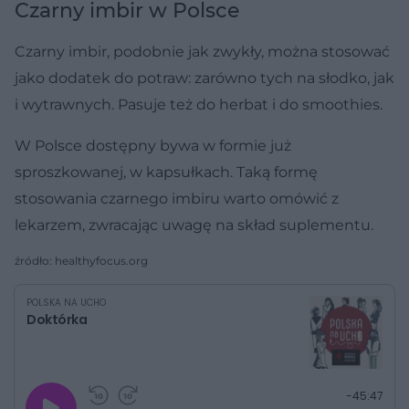
Czarny imbir w Polsce
Czarny imbir, podobnie jak zwykły, można stosować
jako dodatek do potraw: zarówno tych na słodko, jak
i wytrawnych. Pasuje też do herbat i do smoothies.
W Polsce dostępny bywa w formie już
sproszkowanej, w kapsułkach. Taką formę
stosowania czarnego imbiru warto omówić z
lekarzem, zwracając uwagę na skład suplementu.
źródło: healthyfocus.org
POLSKA NA UCHO
Doktórka
G
P
P
P
-
45:47
r
r
r