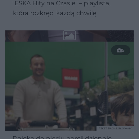
"ESKA Hity na Czasie" – playlista,
która rozkręci każdą chwilę
5
TEKST SPONSOROWANY
Daleko do pięciu porcji dziennie.