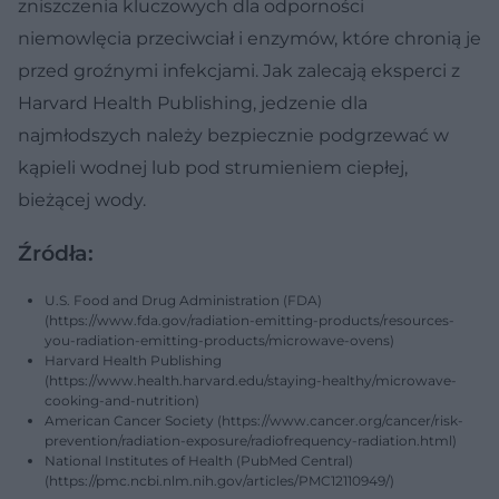
zniszczenia kluczowych dla odporności
niemowlęcia przeciwciał i enzymów, które chronią je
przed groźnymi infekcjami. Jak zalecają eksperci z
Harvard Health Publishing, jedzenie dla
najmłodszych należy bezpiecznie podgrzewać w
kąpieli wodnej lub pod strumieniem ciepłej,
bieżącej wody.
Źródła:
U.S. Food and Drug Administration (FDA)
(https://www.fda.gov/radiation-emitting-products/resources-
you-radiation-emitting-products/microwave-ovens)
Harvard Health Publishing
(https://www.health.harvard.edu/staying-healthy/microwave-
cooking-and-nutrition)
American Cancer Society (https://www.cancer.org/cancer/risk-
prevention/radiation-exposure/radiofrequency-radiation.html)
National Institutes of Health (PubMed Central)
(https://pmc.ncbi.nlm.nih.gov/articles/PMC12110949/)