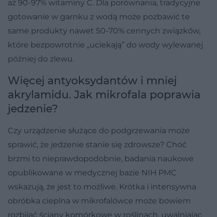
aż 90-97% witaminy C. Dla porównania, tradycyjne
gotowanie w garnku z wodą może pozbawić te
same produkty nawet 50-70% cennych związków,
które bezpowrotnie „uciekają” do wody wylewanej
później do zlewu.
Więcej antyoksydantów i mniej
akrylamidu. Jak mikrofala poprawia
jedzenie?
Czy urządzenie służące do podgrzewania może
sprawić, że jedzenie stanie się zdrowsze? Choć
brzmi to nieprawdopodobnie, badania naukowe
opublikowane w medycznej bazie NIH PMC
wskazują, że jest to możliwe. Krótka i intensywna
obróbka cieplna w mikrofalówce może bowiem
rozbijać ściany komórkowe w roślinach, uwalniając