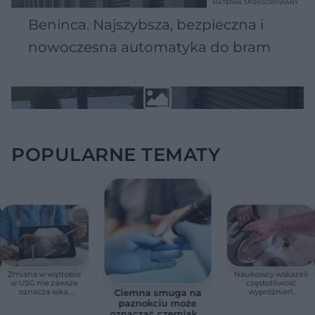
MATERIAŁ SPONSOROWANY
Beninca. Najszybsza, bezpieczna i
nowoczesna automatyka do bram
POPULARNE TEMATY
Zmiana w wątrobie
Naukowcy wskazali
w USG nie zawsze
częstotliwość
oznacza raka.
wypróżnień
Ciemna smuga na
Chirurg wyjaśnia,
związaną ze
paznokciu może
kiedy potrzebna jest
zdrowiem.
oznaczać czerniaka.