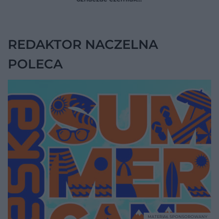
pilna diagnostyka
Większość osób nie
Bob Marley
zna tej normy
zlekceważył ten
objaw
REDAKTOR NACZELNA
POLECA
MATERIAŁ SPONSOROWANY