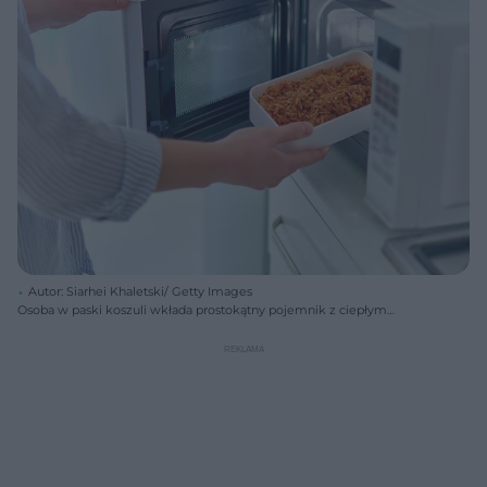
Autor: Siarhei Khaletski/ Getty Images
Osoba w paski koszuli wkłada prostokątny pojemnik z ciepłym
posiłkiem do mikrofalówki, co symbolizuje bezpieczne i szybkie
podgrzewanie jedzenia. Ten obraz ilustruje temat bezpiecznego
korzystania z mikrofalówek, o czym więcej można przeczytać na
portalu Poradnik Zdrowie.