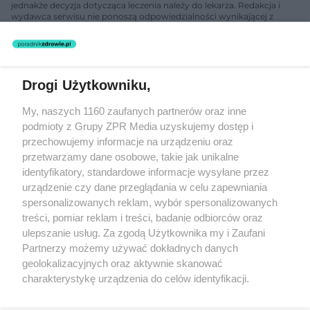
jednakże decyzja dotycząca leczenia należy do lekarza. Redakcja i
wydawca serwisu nie ponoszą odpowiedzialności wynikającej z
zastosowania informacji zamieszczonych na stronach serwisu, który
nie prowadzi działalności leczniczej polegającej na udzielaniu
świadczeń zdrowotnych w rozumieniu art. 3 ust 1 ustawy o
działalności leczniczej.
Drogi Użytkowniku,
Żaden utwór zamieszczony w serwisie nie może być powielany i
My, naszych 1160 zaufanych partnerów oraz inne
rozpowszechniany lub dalej rozpowszechniany w jakikolwiek sposób
podmioty z Grupy ZPR Media uzyskujemy dostęp i
(w tym także elektroniczny lub mechaniczny) na jakimkolwiek polu
eksploatacji w jakiejkolwiek formie, włącznie z umieszczaniem w
przechowujemy informacje na urządzeniu oraz
Internecie bez pisemnej zgody właściciela praw. Jakiekolwiek użycie
przetwarzamy dane osobowe, takie jak unikalne
lub wykorzystanie utworów w całości lub w części z naruszeniem
identyfikatory, standardowe informacje wysyłane przez
prawa, tzn. bez właściwej zgody, jest zabronione pod groźbą kary i
może być ścigane prawnie.
urządzenie czy dane przeglądania w celu zapewniania
spersonalizowanych reklam, wybór spersonalizowanych
treści, pomiar reklam i treści, badanie odbiorców oraz
ulepszanie usług. Za zgodą Użytkownika my i Zaufani
Partnerzy możemy używać dokładnych danych
geolokalizacyjnych oraz aktywnie skanować
charakterystykę urządzenia do celów identyfikacji.
O nas
Ponieważ cenimy Twoją prywatność, prosimy o zgodę na
korzystanie z tych technologii poprzez kliknięcie