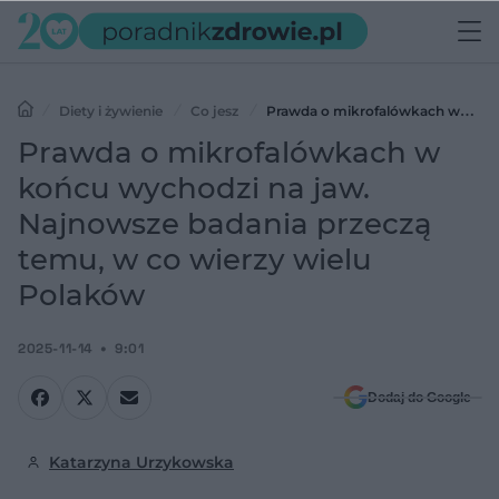
Diety i żywienie
Co jesz
Prawda o mikrofalówkach w
końcu wychodzi na jaw. Najnowsze badania przeczą temu, w co
Prawda o mikrofalówkach w
wierzy wielu Polaków
końcu wychodzi na jaw.
Najnowsze badania przeczą
temu, w co wierzy wielu
Polaków
2025-11-14
9:01
Dodaj do Google
Katarzyna Urzykowska