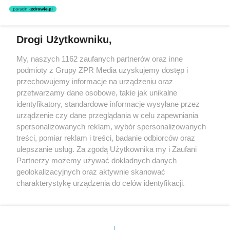
nie prowadzi działalności leczniczej polegającej na udzielaniu
świadczeń zdrowotnych w rozumieniu art. 3 ust 1 ustawy o
działalności leczniczej.
Drogi Użytkowniku,
Żaden utwór zamieszczony w serwisie nie może być powielany i
My, naszych 1162 zaufanych partnerów oraz inne
rozpowszechniany lub dalej rozpowszechniany w jakikolwiek sposób
podmioty z Grupy ZPR Media uzyskujemy dostęp i
(w tym także elektroniczny lub mechaniczny) na jakimkolwiek polu
eksploatacji w jakiejkolwiek formie, włącznie z umieszczaniem w
przechowujemy informacje na urządzeniu oraz
Internecie bez pisemnej zgody właściciela praw. Jakiekolwiek użycie
przetwarzamy dane osobowe, takie jak unikalne
lub wykorzystanie utworów w całości lub w części z naruszeniem
identyfikatory, standardowe informacje wysyłane przez
prawa, tzn. bez właściwej zgody, jest zabronione pod groźbą kary i
może być ścigane prawnie.
urządzenie czy dane przeglądania w celu zapewniania
spersonalizowanych reklam, wybór spersonalizowanych
treści, pomiar reklam i treści, badanie odbiorców oraz
ulepszanie usług. Za zgodą Użytkownika my i Zaufani
Partnerzy możemy używać dokładnych danych
geolokalizacyjnych oraz aktywnie skanować
charakterystykę urządzenia do celów identyfikacji.
O nas
Ponieważ cenimy Twoją prywatność, prosimy o zgodę na
korzystanie z tych technologii poprzez kliknięcie
Informacje prawne
„Akceptuję”. Zgoda jest dobrowolna i zawsze możesz ją
zmienić/wycofać klikając przycisk ustawień prywatności
Nasze serwisy