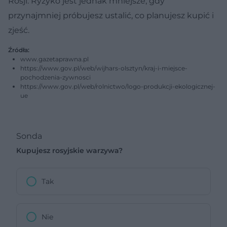
Rosji. Ryzyko jest jednak mniejsze, gdy
przynajmniej próbujesz ustalić, co planujesz kupić i
zjeść.
Źródła:
www.gazetaprawna.pl
https://www.gov.pl/web/wijhars-olsztyn/kraj-i-miejsce-
pochodzenia-zywnosci
https://www.gov.pl/web/rolnictwo/logo-produkcji-ekologicznej-
ue
Sonda
Kupujesz rosyjskie warzywa?
Tak
Nie