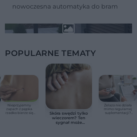
nowoczesna automatyka do bram
POPULARNE TEMATY
Nieprzyjemny
Żelazo nie działa
zapach z pępka
mimo regularnej
rzadko bierze się
suplementacji?
Skóra swędzi tylko
znikąd. Jeden objaw
Przyczyna może
wieczorem? Ten
zmienia wszystko
ukrywać się w
sygnał może
jelitach
wskazywać na
chorobę, która długo
nie daje objawów