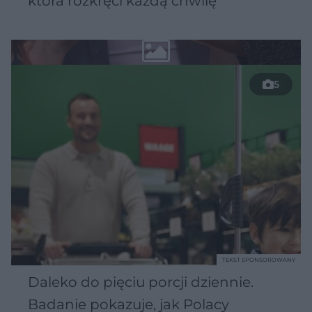
która rozkręci każdą chwilę
5
TEKST SPONSOROWANY
Daleko do pięciu porcji dziennie.
Badanie pokazuje, jak Polacy