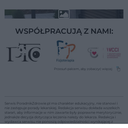
WSPÓŁPRACUJĄ Z NAMI:
Serwis PoradnikZdrowie.pl ma charakter edukacyjny, nie stanowi i
nie zastępuje porady lekarskiej. Redakcja serwisu dokłada wszelkich
starań, aby informacje w nim zawarte były poprawne merytorycznie,
jednakże decyzja dotycząca leczenia należy do lekarza. Redakcja i
wydawca serwisu nie ponoszą odpowiedzialności wynikającej z
zastosowania informacji zamieszczonych na stronach serwisu, który