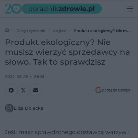
Diety i żywienie
Co jesz
Produkt ekologiczny? Nie musisz
wierzyć sprzedawcy na słowo. Tak to sprawdzisz
Produkt ekologiczny? Nie
musisz wierzyć sprzedawcy na
słowo. Tak to sprawdzisz
2024-05-29
21:06
Dodaj do Google
Eliza Dolecka
Jeśli masz sprawdzonego dostawcę warzyw i