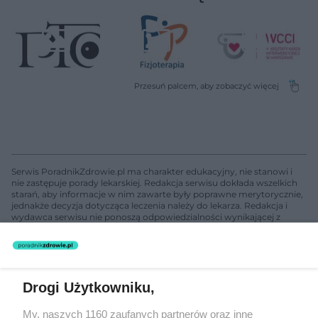
Serwis PoradnikZdrowie.pl ma charakter edukacyjny, nie stanowi i
nie zastępuje porady lekarskiej. Redakcja serwisu dokłada wszelkich
starań, aby informacje w nim zawarte były poprawne merytorycznie,
jednakże decyzja dotycząca leczenia należy do lekarza. Redakcja i
wydawca serwisu nie ponoszą odpowiedzialności wynikającej z
zastosowania informacji zamieszczonych na stronach serwisu, który
nie prowadzi działalności leczniczej polegającej na udzielaniu
świadczeń zdrowotnych w rozumieniu art. 3 ust 1 ustawy o
działalności leczniczej.
Drogi Użytkowniku,
Żaden utwór zamieszczony w serwisie nie może być powielany i
My, naszych 1160 zaufanych partnerów oraz inne