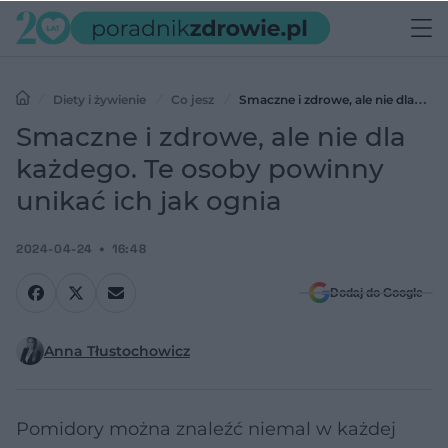
Diety i żywienie
Co jesz
Smaczne i zdrowe, ale nie dla
każdego. Te osoby powinny unikać ich jak ognia
Smaczne i zdrowe, ale nie dla
każdego. Te osoby powinny
unikać ich jak ognia
2024-04-24
16:48
Dodaj do Google
Anna Tłustochowicz
Pomidory można znaleźć niemal w każdej