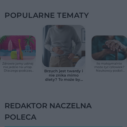
POPULARNE TEMATY
Zdrowie jamy ustnej
Ile maksymalnie
nie jedzie na urlop.
może żyć człowiek?
Dlaczego podczas
Naukowcy podali
Brzuch jest twardy i
wakacji nie warto
zaskakującą liczbę
nie znika mimo
zapominać o
diety? To może być
przestrzeniach
wodobrzusze, nie
międzyzębowych?
zwykłe wzdęcia
REDAKTOR NACZELNA
POLECA