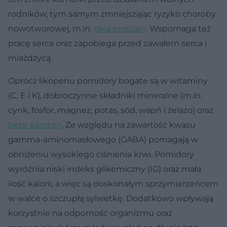
rodników, tym samym zmniejszając ryzyko choroby
nowotworowej, m.in.
raka prostaty
. Wspomaga też
pracę serca oraz zapobiega przed zawałem serca i
miażdżycą.
Oprócz likopenu pomidory bogate są w witaminy
(C, E i K), dobroczynne składniki mineralne (m.in.
cynk, fosfor, magnez, potas, sód, wapń i żelazo) oraz
beta-karoten
. Ze względu na zawartość kwasu
gamma-aminomasłowego (GABA) pomagają w
obniżeniu wysokiego ciśnienia krwi. Pomidory
wyróżnia niski indeks glikemiczny (IG) oraz mała
ilość kalorii, a więc są doskonałym sprzymierzeńcem
w walce o szczupłą sylwetkę. Dodatkowo wpływają
korzystnie na odporność organizmu oraz