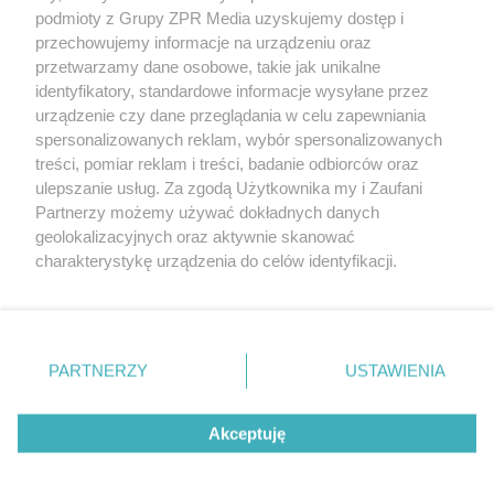
rozpowszechniany lub dalej rozpowszechniany w jakikolwiek sposób
podmioty z Grupy ZPR Media uzyskujemy dostęp i
(w tym także elektroniczny lub mechaniczny) na jakimkolwiek polu
eksploatacji w jakiejkolwiek formie, włącznie z umieszczaniem w
przechowujemy informacje na urządzeniu oraz
Internecie bez pisemnej zgody właściciela praw. Jakiekolwiek użycie
przetwarzamy dane osobowe, takie jak unikalne
lub wykorzystanie utworów w całości lub w części z naruszeniem
identyfikatory, standardowe informacje wysyłane przez
prawa, tzn. bez właściwej zgody, jest zabronione pod groźbą kary i
może być ścigane prawnie.
urządzenie czy dane przeglądania w celu zapewniania
spersonalizowanych reklam, wybór spersonalizowanych
treści, pomiar reklam i treści, badanie odbiorców oraz
ulepszanie usług. Za zgodą Użytkownika my i Zaufani
Partnerzy możemy używać dokładnych danych
geolokalizacyjnych oraz aktywnie skanować
charakterystykę urządzenia do celów identyfikacji.
O nas
Ponieważ cenimy Twoją prywatność, prosimy o zgodę na
korzystanie z tych technologii poprzez kliknięcie
Informacje prawne
„Akceptuję”. Zgoda jest dobrowolna i zawsze możesz ją
zmienić/wycofać klikając przycisk ustawień prywatności
Nasze serwisy
PARTNERZY
USTAWIENIA
znajdujący się w lewym dolnym rogu strony
. Niektóre
© 2026 Grupa ZPR Media
rodzaje przetwarzania danych nie wymagają zgody
Akceptuję
użytkownika, ale masz prawo sprzeciwić się takiemu
przetwarzaniu. Preferencje będą miały zastosowanie tylko
na tej witrynie.