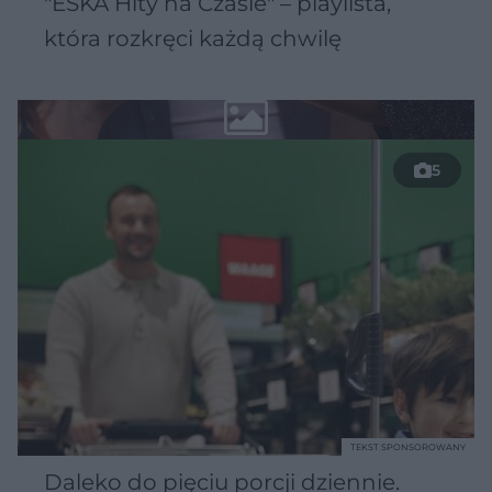
"ESKA Hity na Czasie" – playlista,
która rozkręci każdą chwilę
5
TEKST SPONSOROWANY
Daleko do pięciu porcji dziennie.