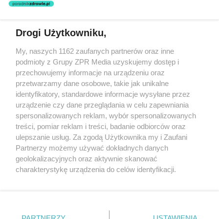
świadczeń zdrowotnych w rozumieniu art. 3 ust 1 ustawy o
działalności leczniczej.
Drogi Użytkowniku,
Żaden utwór zamieszczony w serwisie nie może być powielany i
My, naszych 1162 zaufanych partnerów oraz inne
rozpowszechniany lub dalej rozpowszechniany w jakikolwiek sposób
podmioty z Grupy ZPR Media uzyskujemy dostęp i
(w tym także elektroniczny lub mechaniczny) na jakimkolwiek polu
eksploatacji w jakiejkolwiek formie, włącznie z umieszczaniem w
przechowujemy informacje na urządzeniu oraz
Internecie bez pisemnej zgody właściciela praw. Jakiekolwiek użycie
przetwarzamy dane osobowe, takie jak unikalne
lub wykorzystanie utworów w całości lub w części z naruszeniem
identyfikatory, standardowe informacje wysyłane przez
prawa, tzn. bez właściwej zgody, jest zabronione pod groźbą kary i
może być ścigane prawnie.
urządzenie czy dane przeglądania w celu zapewniania
spersonalizowanych reklam, wybór spersonalizowanych
treści, pomiar reklam i treści, badanie odbiorców oraz
ulepszanie usług. Za zgodą Użytkownika my i Zaufani
Partnerzy możemy używać dokładnych danych
geolokalizacyjnych oraz aktywnie skanować
charakterystykę urządzenia do celów identyfikacji.
O nas
Ponieważ cenimy Twoją prywatność, prosimy o zgodę na
korzystanie z tych technologii poprzez kliknięcie
Informacje prawne
„Akceptuję”. Zgoda jest dobrowolna i zawsze możesz ją
zmienić/wycofać klikając przycisk ustawień prywatności
Nasze serwisy
PARTNERZY
USTAWIENIA