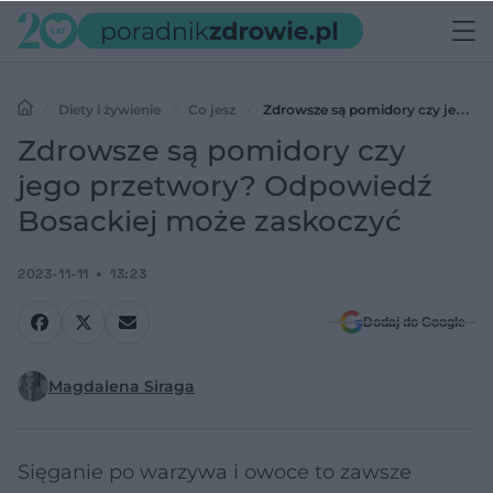
Diety i żywienie
Co jesz
Zdrowsze są pomidory czy jego
przetwory? Odpowiedź Bosackiej może zaskoczyć
Zdrowsze są pomidory czy
jego przetwory? Odpowiedź
Bosackiej może zaskoczyć
2023-11-11
13:23
Dodaj do Google
Magdalena Siraga
Sięganie po warzywa i owoce to zawsze