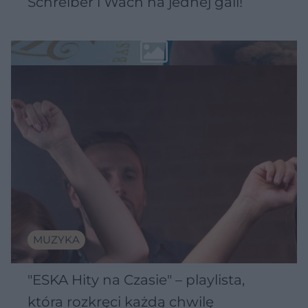
Schreiber i Wach na jednej gali!
MUZYKA
"ESKA Hity na Czasie" – playlista,
która rozkręci każdą chwilę