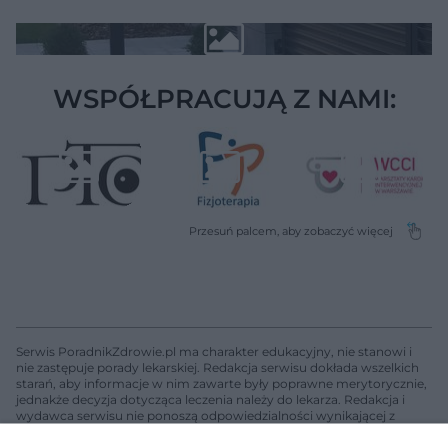
WSPÓŁPRACUJĄ Z NAMI:
Serwis PoradnikZdrowie.pl ma charakter edukacyjny, nie stanowi i
nie zastępuje porady lekarskiej. Redakcja serwisu dokłada wszelkich
starań, aby informacje w nim zawarte były poprawne merytorycznie,
jednakże decyzja dotycząca leczenia należy do lekarza. Redakcja i
wydawca serwisu nie ponoszą odpowiedzialności wynikającej z
zastosowania informacji zamieszczonych na stronach serwisu, który
nie prowadzi działalności leczniczej polegającej na udzielaniu