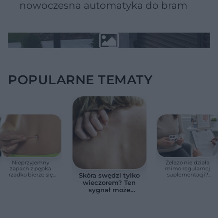
nowoczesna automatyka do bram
POPULARNE TEMATY
Nieprzyjemny
Żelazo nie działa
zapach z pępka
mimo regularnej
rzadko bierze się
suplementacji?
Skóra swędzi tylko
znikąd. Jeden objaw
Przyczyna może
wieczorem? Ten
zmienia wszystko
ukrywać się w
sygnał może
jelitach
wskazywać na
chorobę, która długo
nie daje objawów