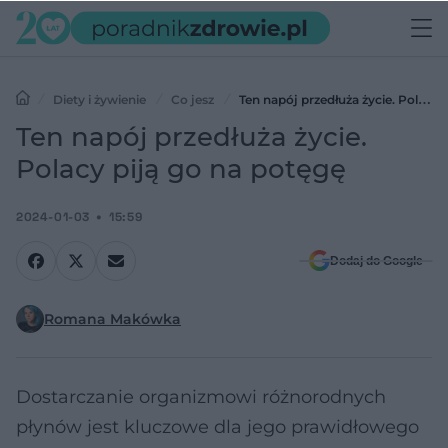
Diety i żywienie
Co jesz
Ten napój przedłuża życie. Polacy
piją go na potęgę
Ten napój przedłuża życie.
Polacy piją go na potęgę
2024-01-03
15:59
Dodaj do Google
Romana Makówka
Dostarczanie organizmowi różnorodnych
płynów jest kluczowe dla jego prawidłowego