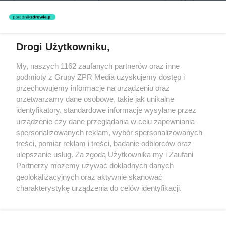
zastosowania informacji zamieszczonych na stronach serwisu, który
nie prowadzi działalności leczniczej polegającej na udzielaniu
świadczeń zdrowotnych w rozumieniu art. 3 ust 1 ustawy o
działalności leczniczej.
Drogi Użytkowniku,
Żaden utwór zamieszczony w serwisie nie może być powielany i
My, naszych 1162 zaufanych partnerów oraz inne
rozpowszechniany lub dalej rozpowszechniany w jakikolwiek sposób
podmioty z Grupy ZPR Media uzyskujemy dostęp i
(w tym także elektroniczny lub mechaniczny) na jakimkolwiek polu
eksploatacji w jakiejkolwiek formie, włącznie z umieszczaniem w
przechowujemy informacje na urządzeniu oraz
Internecie bez pisemnej zgody właściciela praw. Jakiekolwiek użycie
przetwarzamy dane osobowe, takie jak unikalne
lub wykorzystanie utworów w całości lub w części z naruszeniem
identyfikatory, standardowe informacje wysyłane przez
prawa, tzn. bez właściwej zgody, jest zabronione pod groźbą kary i
może być ścigane prawnie.
urządzenie czy dane przeglądania w celu zapewniania
spersonalizowanych reklam, wybór spersonalizowanych
treści, pomiar reklam i treści, badanie odbiorców oraz
ulepszanie usług. Za zgodą Użytkownika my i Zaufani
Partnerzy możemy używać dokładnych danych
geolokalizacyjnych oraz aktywnie skanować
charakterystykę urządzenia do celów identyfikacji.
O nas
Ponieważ cenimy Twoją prywatność, prosimy o zgodę na
korzystanie z tych technologii poprzez kliknięcie
Informacje prawne
„Akceptuję”. Zgoda jest dobrowolna i zawsze możesz ją