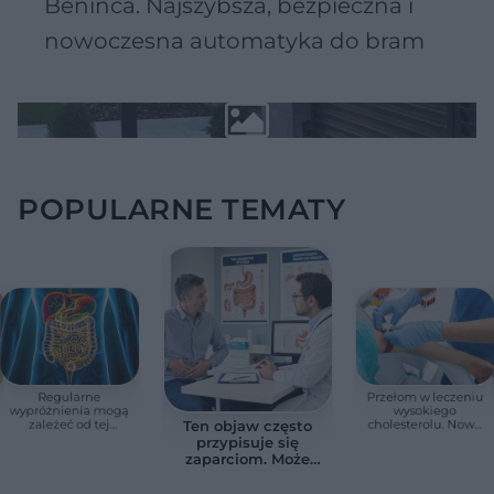
Beninca. Najszybsza, bezpieczna i
nowoczesna automatyka do bram
POPULARNE TEMATY
Regularne
Przełom w leczeniu
wypróżnienia mogą
wysokiego
zależeć od tej
cholesterolu. Nowa
Ten objaw często
witaminy. Odkrycie
terapia zmniejszyła
przypisuje się
zaskoczyło
LDL o ponad połowę
zaparciom. Może
naukowców
jednak wskazywać
na chorobę jelita