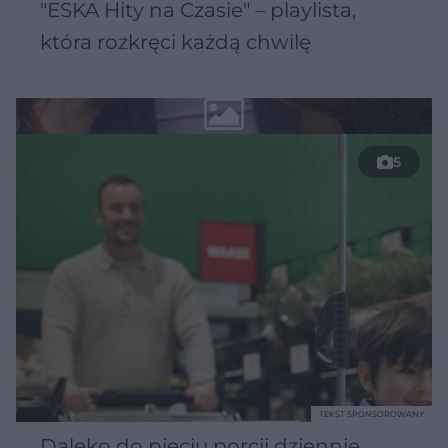
"ESKA Hity na Czasie" – playlista,
która rozkręci każdą chwilę
5
TEKST SPONSOROWANY
Daleko do pięciu porcji dziennie.