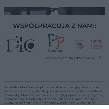
WSPÓŁPRACUJĄ Z NAMI:
Serwis PoradnikZdrowie.pl ma charakter edukacyjny, nie stanowi i
nie zastępuje porady lekarskiej. Redakcja serwisu dokłada wszelkich
starań, aby informacje w nim zawarte były poprawne merytorycznie,
jednakże decyzja dotycząca leczenia należy do lekarza. Redakcja i
wydawca serwisu nie ponoszą odpowiedzialności wynikającej z
zastosowania informacji zamieszczonych na stronach serwisu, który