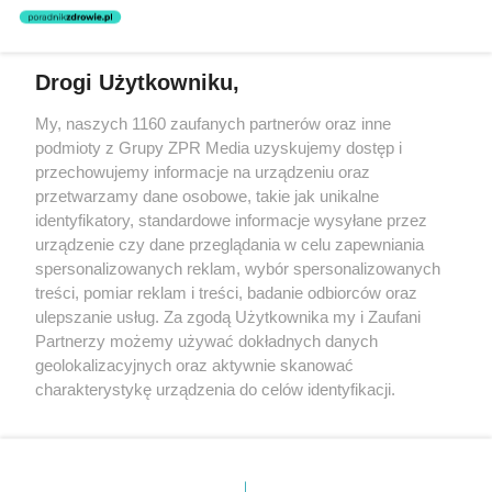
nie prowadzi działalności leczniczej polegającej na udzielaniu
świadczeń zdrowotnych w rozumieniu art. 3 ust 1 ustawy o
działalności leczniczej.
Drogi Użytkowniku,
Żaden utwór zamieszczony w serwisie nie może być powielany i
My, naszych 1160 zaufanych partnerów oraz inne
rozpowszechniany lub dalej rozpowszechniany w jakikolwiek sposób
podmioty z Grupy ZPR Media uzyskujemy dostęp i
(w tym także elektroniczny lub mechaniczny) na jakimkolwiek polu
eksploatacji w jakiejkolwiek formie, włącznie z umieszczaniem w
przechowujemy informacje na urządzeniu oraz
Internecie bez pisemnej zgody właściciela praw. Jakiekolwiek użycie
przetwarzamy dane osobowe, takie jak unikalne
lub wykorzystanie utworów w całości lub w części z naruszeniem
identyfikatory, standardowe informacje wysyłane przez
prawa, tzn. bez właściwej zgody, jest zabronione pod groźbą kary i
może być ścigane prawnie.
urządzenie czy dane przeglądania w celu zapewniania
spersonalizowanych reklam, wybór spersonalizowanych
treści, pomiar reklam i treści, badanie odbiorców oraz
ulepszanie usług. Za zgodą Użytkownika my i Zaufani
Partnerzy możemy używać dokładnych danych
geolokalizacyjnych oraz aktywnie skanować
charakterystykę urządzenia do celów identyfikacji.
O nas
Ponieważ cenimy Twoją prywatność, prosimy o zgodę na
korzystanie z tych technologii poprzez kliknięcie
Informacje prawne
„Akceptuję”. Zgoda jest dobrowolna i zawsze możesz ją
zmienić/wycofać klikając przycisk ustawień prywatności
Nasze serwisy