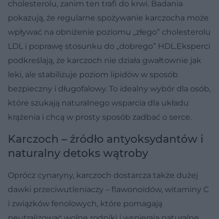
cholesterolu, zanim ten trafi do krwi. Badania
pokazują, że regularne spożywanie karczocha może
wpływać na obniżenie poziomu „złego” cholesterolu
LDL i poprawę stosunku do „dobrego” HDL.Eksperci
podkreślają, że karczoch nie działa gwałtownie jak
leki, ale stabilizuje poziom lipidów w sposób
bezpieczny i długofalowy. To idealny wybór dla osób,
które szukają naturalnego wsparcia dla układu
krążenia i chcą w prosty sposób zadbać o serce.
Karczoch – źródło antyoksydantów i
naturalny detoks wątroby
Oprócz cynaryny, karczoch dostarcza także dużej
dawki przeciwutleniaczy – flawonoidów, witaminy C
i związków fenolowych, które pomagają
neutralizować wolne rodniki i wspierają naturalne