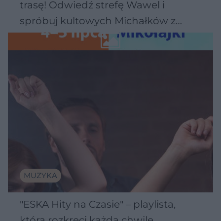
trasę! Odwiedź strefę Wawel i
spróbuj kultowych Michałków z
Wawelu
MUZYKA
"ESKA Hity na Czasie" – playlista,
która rozkręci każdą chwilę