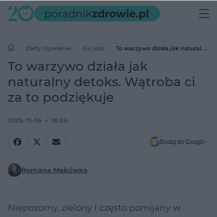
Diety i żywienie
Co jesz
To warzywo działa jak naturalny
detoks. Wątroba ci za to podziękuje
To warzywo działa jak
naturalny detoks. Wątroba ci
za to podziękuje
2025-11-04
15:25
Dodaj do Google
Romana Makówka
Niepozorny, zielony i często pomijany w