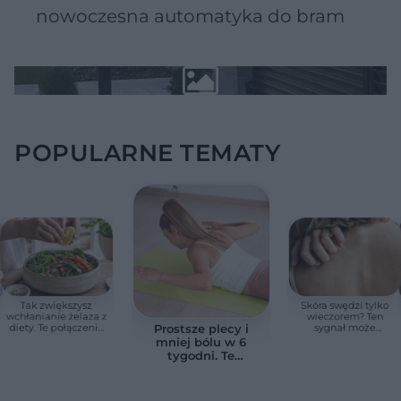
nowoczesna automatyka do bram
POPULARNE TEMATY
Tak zwiększysz
Skóra swędzi tylko
wchłanianie żelaza z
wieczorem? Ten
diety. Te połączenia
sygnał może
Prostsze plecy i
produktów
wskazywać na
mniej bólu w 6
pomagają przy
chorobę, która długo
tygodni. Te
anemii
nie daje objawów
ćwiczenia
pomagają
zmniejszyć wdowi