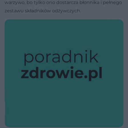
warzywo, bo tylko ono dostarcza błonnika i pełnego
zestawu składników odżywczych.