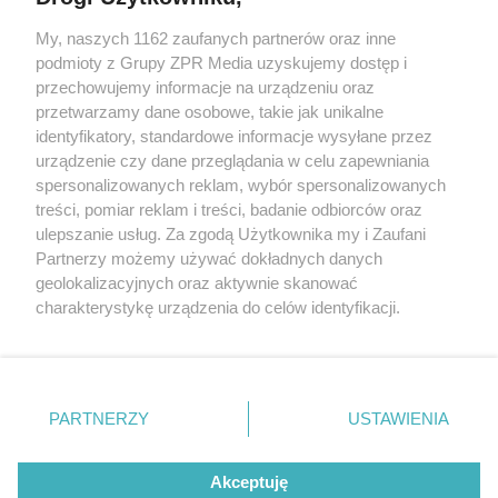
Żaden utwór zamieszczony w serwisie nie może być powielany i
My, naszych 1162 zaufanych partnerów oraz inne
rozpowszechniany lub dalej rozpowszechniany w jakikolwiek sposób
podmioty z Grupy ZPR Media uzyskujemy dostęp i
(w tym także elektroniczny lub mechaniczny) na jakimkolwiek polu
eksploatacji w jakiejkolwiek formie, włącznie z umieszczaniem w
przechowujemy informacje na urządzeniu oraz
Internecie bez pisemnej zgody właściciela praw. Jakiekolwiek użycie
przetwarzamy dane osobowe, takie jak unikalne
lub wykorzystanie utworów w całości lub w części z naruszeniem
identyfikatory, standardowe informacje wysyłane przez
prawa, tzn. bez właściwej zgody, jest zabronione pod groźbą kary i
może być ścigane prawnie.
urządzenie czy dane przeglądania w celu zapewniania
spersonalizowanych reklam, wybór spersonalizowanych
treści, pomiar reklam i treści, badanie odbiorców oraz
ulepszanie usług. Za zgodą Użytkownika my i Zaufani
Partnerzy możemy używać dokładnych danych
geolokalizacyjnych oraz aktywnie skanować
charakterystykę urządzenia do celów identyfikacji.
O nas
Ponieważ cenimy Twoją prywatność, prosimy o zgodę na
korzystanie z tych technologii poprzez kliknięcie
Informacje prawne
„Akceptuję”. Zgoda jest dobrowolna i zawsze możesz ją
zmienić/wycofać klikając przycisk ustawień prywatności
Nasze serwisy
PARTNERZY
USTAWIENIA
znajdujący się w lewym dolnym rogu strony
. Niektóre
© 2026 Grupa ZPR Media
rodzaje przetwarzania danych nie wymagają zgody
Akceptuję
użytkownika, ale masz prawo sprzeciwić się takiemu