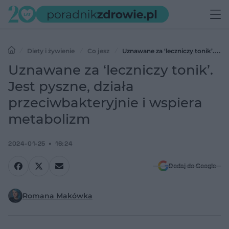
Diety i żywienie
Co jesz
Uznawane za ‘leczniczy tonik’.
Jest pyszne, działa przeciwbakteryjnie i wspiera metabolizm
Uznawane za ‘leczniczy tonik’.
Jest pyszne, działa
przeciwbakteryjnie i wspiera
metabolizm
2024-01-25
16:24
Dodaj do Google
Romana Makówka