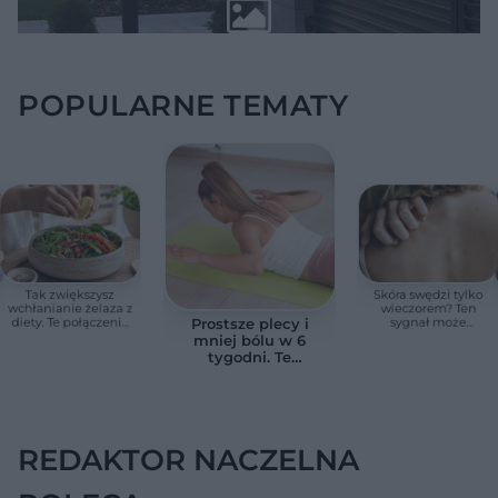
POPULARNE TEMATY
Tak zwiększysz
Skóra swędzi tylko
wchłanianie żelaza z
wieczorem? Ten
diety. Te połączenia
sygnał może
Prostsze plecy i
produktów
wskazywać na
mniej bólu w 6
pomagają przy
chorobę, która długo
tygodni. Te
anemii
nie daje objawów
ćwiczenia
pomagają
zmniejszyć wdowi
garb
REDAKTOR NACZELNA