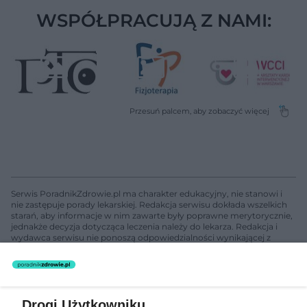
WSPÓŁPRACUJĄ Z NAMI:
Serwis PoradnikZdrowie.pl ma charakter edukacyjny, nie stanowi i
nie zastępuje porady lekarskiej. Redakcja serwisu dokłada wszelkich
starań, aby informacje w nim zawarte były poprawne merytorycznie,
jednakże decyzja dotycząca leczenia należy do lekarza. Redakcja i
wydawca serwisu nie ponoszą odpowiedzialności wynikającej z
zastosowania informacji zamieszczonych na stronach serwisu, który
nie prowadzi działalności leczniczej polegającej na udzielaniu
świadczeń zdrowotnych w rozumieniu art. 3 ust 1 ustawy o
działalności leczniczej.
Drogi Użytkowniku,