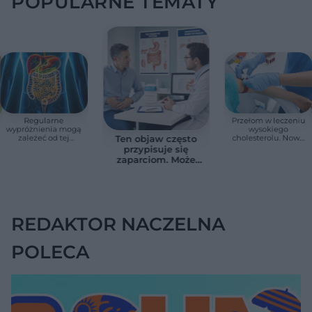
POPULARNE TEMATY
Regularne
Przełom w leczeniu
wypróżnienia mogą
wysokiego
zależeć od tej
cholesterolu. Nowa
Ten objaw często
witaminy. Odkrycie
terapia zmniejszyła
przypisuje się
zaskoczyło
LDL o ponad połowę
zaparciom. Może
naukowców
jednak wskazywać
na chorobę jelita
REDAKTOR NACZELNA
POLECA