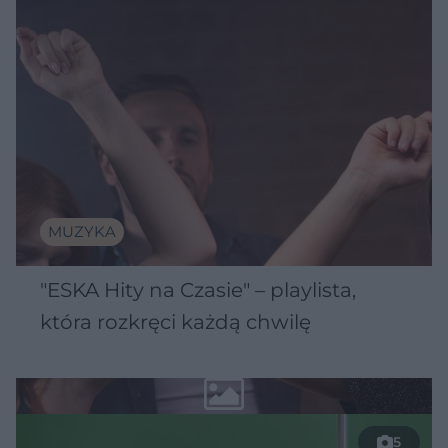
MUZYKA
"ESKA Hity na Czasie" – playlista,
która rozkręci każdą chwilę
5