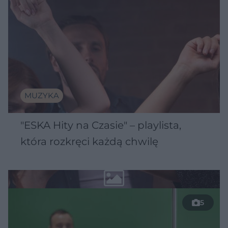
MUZYKA
"ESKA Hity na Czasie" – playlista,
która rozkręci każdą chwilę
5