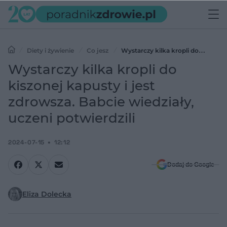
Diety i żywienie
Co jesz
Wystarczy kilka kropli do
kiszonej kapusty i jest zdrowsza. Babcie wiedziały, uczeni potwierdzili
Wystarczy kilka kropli do
kiszonej kapusty i jest
zdrowsza. Babcie wiedziały,
uczeni potwierdzili
2024-07-15
12:12
Dodaj do Google
Eliza Dolecka