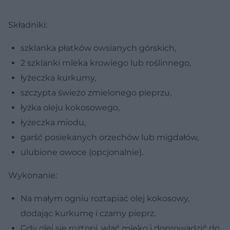
Składniki:
szklanka płatków owsianych górskich,
2 szklanki mleka krowiego lub roślinnego,
łyżeczka kurkumy,
szczypta świeżo zmielonego pieprzu,
łyżka oleju kokosowego,
łyżeczka miodu,
garść posiekanych orzechów lub migdałów,
ulubione owoce (opcjonalnie).
Wykonanie:
Na małym ogniu roztapiać olej kokosowy,
dodając kurkumę i czarny pieprz.
Gdy olej się roztopi, wlać mleko i doprowadzić do