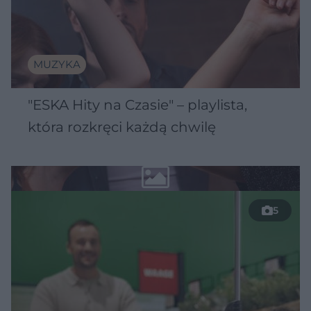
MUZYKA
"ESKA Hity na Czasie" – playlista,
która rozkręci każdą chwilę
5