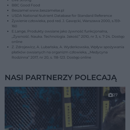
BBC Good Food
Beszamel www.beszamelse.pl
USDA National Nutrient Database for Standard Reference
Żywienie człowieka, pod red. J. Gawęcki, Warszawa 2000, s.159-
160
E.Lange, Produkty owsiane jako żywność funkcjonalna,
„Żywność. Nauka. Technologia. Jakość” 2010, nr 3, s. 7-24. Dostęp
online
Z. Zdrojewicz, A. Lubańska, A. Wyderkowska, Wpływ spożywania
płatków owsianych na organizm człowieka, „Medycyna
Rodzinna” 2017, nr 20, s. 118-123. Dostęp online
NASI PARTNERZY POLECAJĄ
27