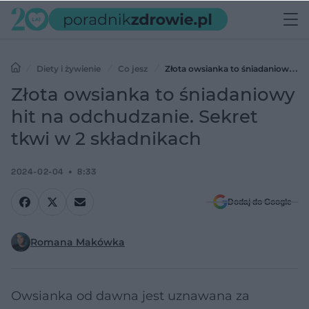
Diety i żywienie
Co jesz
Złota owsianka to śniadaniowy
hit na odchudzanie. Sekret tkwi w 2 składnikach
Złota owsianka to śniadaniowy
hit na odchudzanie. Sekret
tkwi w 2 składnikach
2024-02-04
8:33
Dodaj do Google
Romana Makówka
Owsianka od dawna jest uznawana za