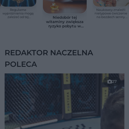
Regularne
Naukowcy znaleźli
wypróżnienia mogą
nietypowe ćwiczenie
zależeć od tej
na bezdech senny.
Niedobór tej
witaminy. Odkrycie
Efekty zaskoczyły
witaminy zwiększa
zaskoczyło
badaczy
ryzyko pobytu w
naukowców
szpitalu. Badanie
objęło 36 tys. osób
REDAKTOR NACZELNA
POLECA
27