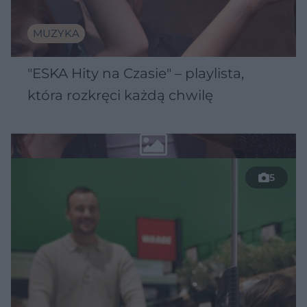
MUZYKA
"ESKA Hity na Czasie" – playlista,
która rozkręci każdą chwilę
5