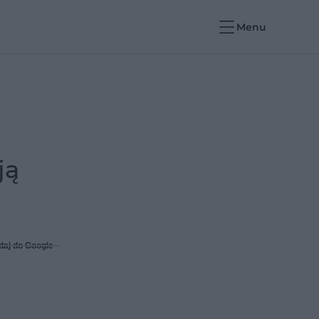
Menu
ją
daj do Google