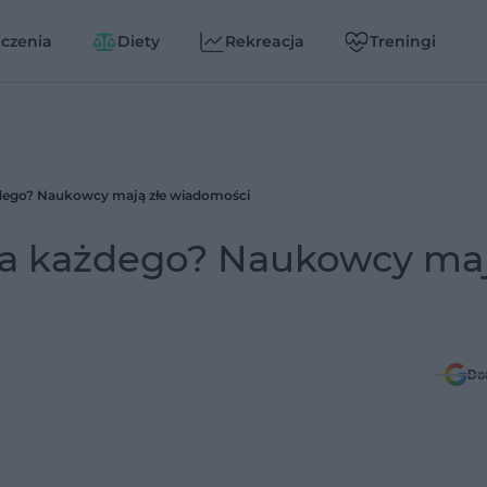
czenia
Diety
Rekreacja
Treningi
ażdego? Naukowcy mają złe wiadomości
dla każdego? Naukowcy ma
Do