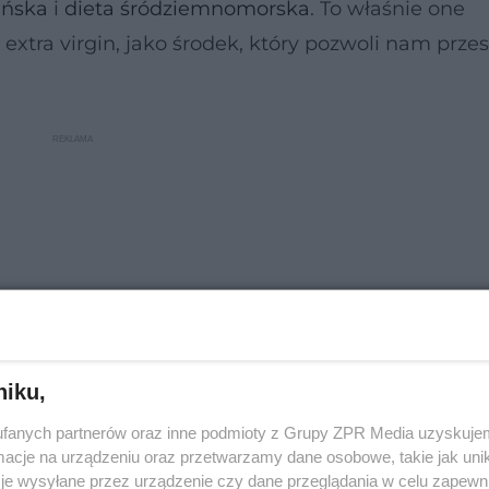
ańska
i
dieta śródziemnomorska
. To właśnie one
extra virgin, jako środek, który pozwoli nam przes
niku,
fanych partnerów oraz inne podmioty z Grupy ZPR Media uzyskujem
cje na urządzeniu oraz przetwarzamy dane osobowe, takie jak unika
uszcze pochodzenia zwierzęcego. Jak twierdzą ba
je wysyłane przez urządzenie czy dane przeglądania w celu zapewn