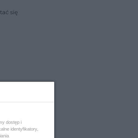
tać się
y dostęp i
lne identyfikatory,
dacze, po
iania