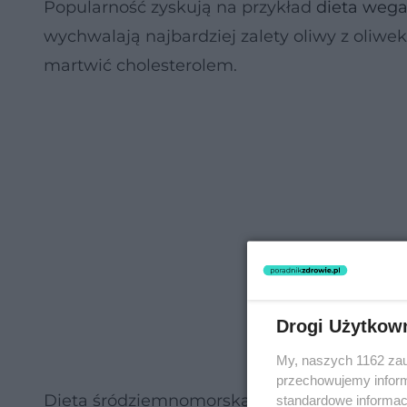
Popularność zyskują na przykład
dieta weg
wychwalają najbardziej zalety oliwy z oliwek 
martwić cholesterolem.
Drogi Użytkow
My, naszych 1162 zau
przechowujemy informa
Dieta śródziemnomorska zawiera również tł
standardowe informac