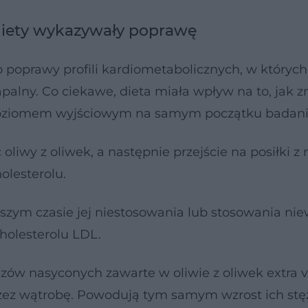
diety wykazywały poprawę
o poprawy profili kardiometabolicznych, w których
zapalny. Co ciekawe, dieta miała wpływ na to, jak z
oziomem wyjściowym na samym początku badani
oliwy z oliwek, a następnie przejście na posiłki z
olesterolu.
szym czasie jej niestosowania lub stosowania niew
cholesterolu LDL.
zczów nasyconych zawarte w oliwie z oliwek extra v
ez wątrobę. Powodują tym samym wzrost ich stę