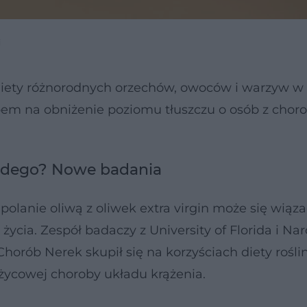
i
diety różnorodnych orzechów, owoców i warzyw w
bem na obniżenie poziomu tłuszczu o osób z chor
każdego? Nowe badania
polanie oliwą z oliwek extra virgin może się wiąza
ycia. Zespół badaczy z University of Florida i N
orób Nerek skupił się na korzyściach diety rośli
życowej choroby układu krążenia.