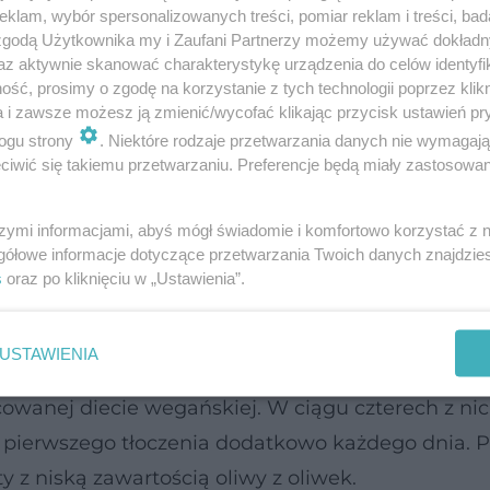
klam, wybór spersonalizowanych treści, pomiar reklam i treści, bad
że sprawiać, że tłuszcze będą stanowić niemal poł
 zgodą Użytkownika my i Zaufani Partnerzy możemy używać dokład
o organizmu.
az aktywnie skanować charakterystykę urządzenia do celów identyfi
ść, prosimy o zgodę na korzystanie z tych technologii poprzez klikn
a i zawsze możesz ją zmienić/wycofać klikając przycisk ustawień pr
eczne wyniki. Dotyczyły one korzyści płynących ze
ogu strony
. Niektóre rodzaje przetwarzania danych nie wymagaj
iemnomorskich. Dowodów na to czy oliwa z oliwe
iwić się takiemu przetwarzaniu. Preferencje będą miały zastosowanie
tości tłuszczu i opartą na pełnowartościowych prod
y ryzyka chorób serca, jest niewiele.
szymi informacjami, abyś mógł świadomie i komfortowo korzystać z
gółowe informacje dotyczące przetwarzania Twoich danych znajdzi
s
oraz po kliknięciu w „Ustawienia”.
obry humor
USTAWIENIA
utowali 40 osób dorosłych w wieku od 18 do 79 lat
cowanej diecie wegańskiej. W ciągu czterech z ni
k z pierwszego tłoczenia dodatkowo każdego dnia. P
ty z niską zawartością oliwy z oliwek.