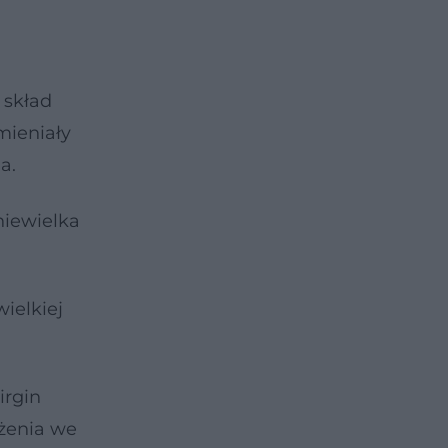
 skład
mieniały
a.
 niewielka
ielkiej
irgin
żenia we