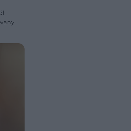
ół
iwany