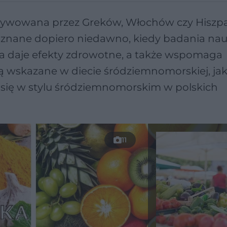
ultywowana przez Greków, Włochów czy Hiszp
ie znane dopiero niedawno, kiedy badania n
ka daje efekty zdrowotne, a także wspomaga
ą wskazane w diecie śródziemnomorskiej, ja
 się w stylu śródziemnomorskim w polskich
11