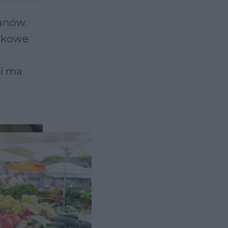
anów.
aukowe
ki ma