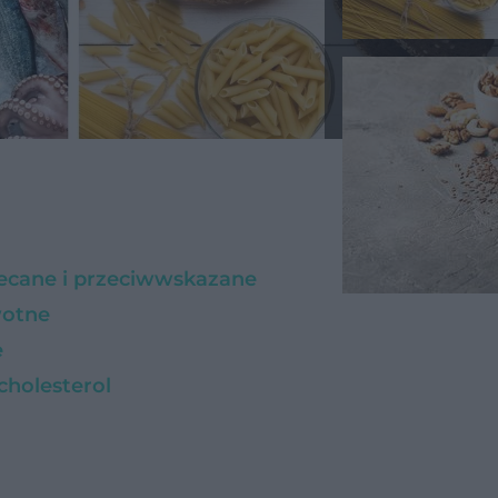
ecane i przeciwwskazane
wotne
e
cholesterol