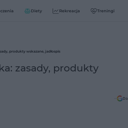
czenia
Diety
Rekreacja
Treningi
ady, produkty wskazane, jadłospis
a: zasady, produkty
Do