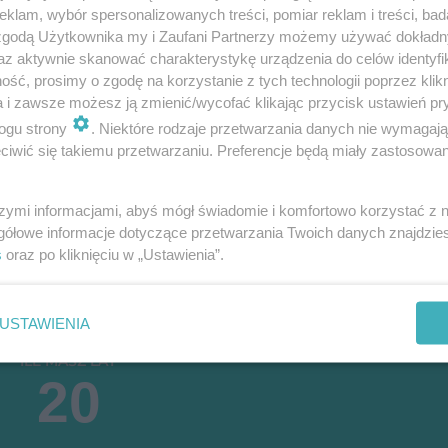
klam, wybór spersonalizowanych treści, pomiar reklam i treści, bad
 zgodą Użytkownika my i Zaufani Partnerzy możemy używać dokład
kulator BMI
az aktywnie skanować charakterystykę urządzenia do celów identyfi
ść, prosimy o zgodę na korzystanie z tych technologii poprzez klikn
a i zawsze możesz ją zmienić/wycofać klikając przycisk ustawień pr
ogu strony
. Niektóre rodzaje przetwarzania danych nie wymagaj
iwić się takiemu przetwarzaniu. Preferencje będą miały zastosowanie
szymi informacjami, abyś mógł świadomie i komfortowo korzystać z
gółowe informacje dotyczące przetwarzania Twoich danych znajdzi
s
oraz po kliknięciu w „Ustawienia”.
MĘŻCZYZNA
DZIECKO
USTAWIENIA
ILE MASZ LAT