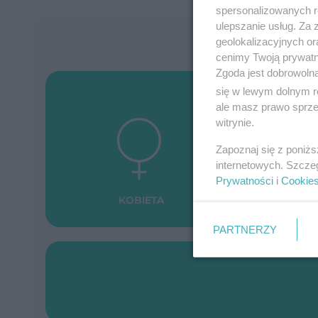
spersonalizowanych re
ulepszanie usług. Za
Kal
geolokalizacyjnych or
cenimy Twoją prywatno
Zgoda jest dobrowoln
się w lewym dolnym r
ale masz prawo sprzec
witrynie.
Zapoznaj się z poniż
internetowych. Szcze
Prywatności
i
Cookie
KOBIETA
PARTNERZY