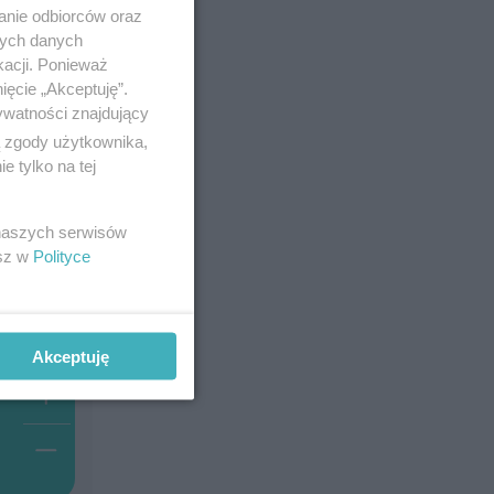
anie odbiorców oraz
nych danych
kacji. Ponieważ
ięcie „Akceptuję”.
ywatności znajdujący
ą zgody użytkownika,
 tylko na tej
 naszych serwisów
esz w
Polityce
Akceptuję
+
-