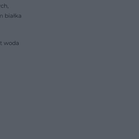
ych,
em
białka
st
woda