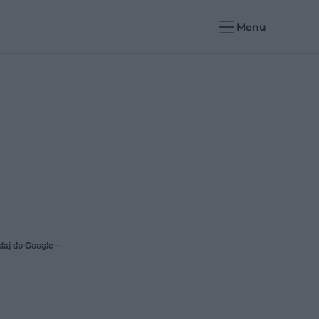
Menu
daj do Google