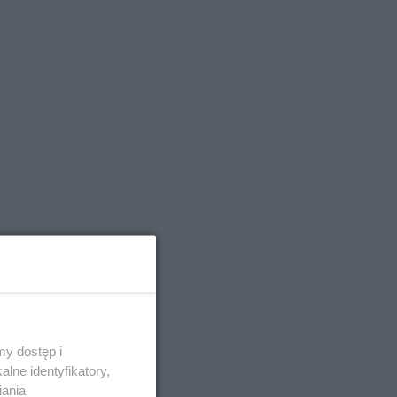
y dostęp i
lne identyfikatory,
iania