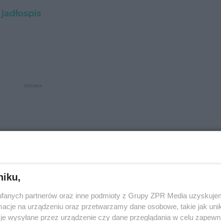
jadłospis
niku,
fanych partnerów oraz inne podmioty z Grupy ZPR Media uzyskujem
cje na urządzeniu oraz przetwarzamy dane osobowe, takie jak unika
je wysyłane przez urządzenie czy dane przeglądania w celu zapewn