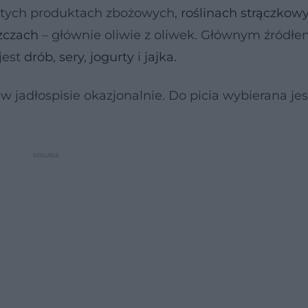
stych produktach zbożowych,
roślinach strączkow
zczach
– głównie oliwie z oliwek. Głównym źródł
jest
drób
,
sery
,
jogurty
i
jajka
.
w jadłospisie okazjonalnie. Do picia wybierana je