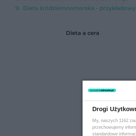
Dieta śródziemnomorska - przykładowy 
Dieta a cera
Drogi Użytkow
My, naszych 1162 zau
przechowujemy informa
standardowe informac