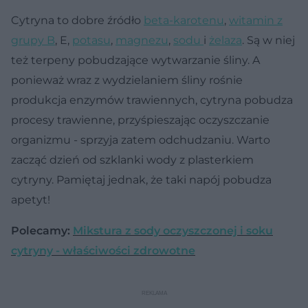
Cytryna to dobre źródło
beta-karotenu
,
witamin z
grupy B
, E,
potasu
,
magnezu
,
sodu
i
żelaza
. Są w niej
też terpeny pobudzające wytwarzanie śliny. A
ponieważ wraz z wydzielaniem śliny rośnie
produkcja enzymów trawiennych, cytryna pobudza
procesy trawienne, przyśpieszając oczyszczanie
organizmu - sprzyja zatem odchudzaniu. Warto
zacząć dzień od szklanki wody z plasterkiem
cytryny. Pamiętaj jednak, że taki napój pobudza
apetyt!
Polecamy:
Mikstura z sody oczyszczonej i soku
cytryny - właściwości zdrowotne