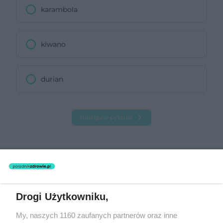
karambola
kiwano
durian
Następne pytanie
Drogi Użytkowniku,
My, naszych 1160 zaufanych partnerów oraz inne