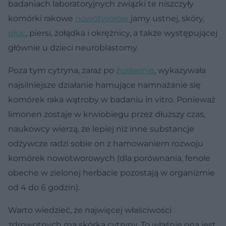
badaniach laboratoryjnych związki te niszczyły
komórki rakowe
nowotworów
jamy ustnej, skóry,
płuc
, piersi, żołądka i okrężnicy, a także występującej
głównie u dzieci neuroblastomy.
Poza tym cytryna, zaraz po
żurawinie
, wykazywała
najsilniejsze działanie hamujące namnażanie się
komórek raka wątroby w badaniu in vitro. Ponieważ
limonen zostaje w krwiobiegu przez dłuższy czas,
naukowcy wierzą, że lepiej niż inne substancje
odżywcze radzi sobie on z hamowaniem rozwoju
komórek nowotworowych (dla porównania, fenole
obecne w zielonej herbacie pozostają w organizmie
od 4 do 6 godzin).
Warto wiedzieć, że najwięcej właściwości
zdrowotnych ma skórka cytryny. To właśnie ona jest