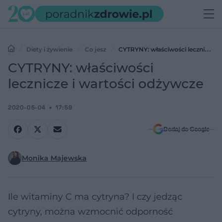
Diety i żywienie
Co jesz
CYTRYNY: właściwości lecznicze i
wartości odżywcze
CYTRYNY: właściwości
lecznicze i wartości odżywcze
2020-05-04
17:59
Dodaj do Google
Monika Majewska
Ile witaminy C ma cytryna? I czy jedząc
cytryny, można wzmocnić odporność