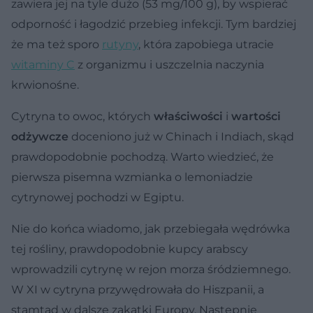
zawiera jej na tyle dużo (53 mg/100 g), by wspierać
odporność i łagodzić przebieg infekcji. Tym bardziej
że ma też sporo
rutyny
, która zapobiega utracie
witaminy C
z organizmu i uszczelnia naczynia
krwionośne.
Cytryna to owoc, których
właściwości
i
wartości
odżywcze
doceniono już w Chinach i Indiach, skąd
prawdopodobnie pochodzą. Warto wiedzieć, że
pierwsza pisemna wzmianka o lemoniadzie
cytrynowej pochodzi w Egiptu.
Nie do końca wiadomo, jak przebiegała wędrówka
tej rośliny, prawdopodobnie kupcy arabscy
wprowadzili cytrynę w rejon morza śródziemnego.
W XI w cytryna przywędrowała do Hiszpanii, a
stamtąd w dalsze zakątki Europy. Następnie