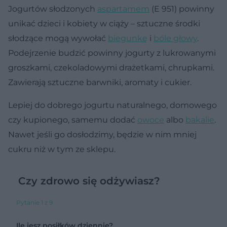
Jogurtów słodzonych
aspartamem
(E 951) powinny
unikać dzieci i kobiety w ciąży – sztuczne środki
słodzące mogą wywołać
biegunkę
i
bóle głowy
.
Podejrzenie budzić powinny jogurty z lukrowanymi
groszkami, czekoladowymi drażetkami, chrupkami.
Zawierają sztuczne barwniki, aromaty i cukier.
Lepiej do dobrego jogurtu naturalnego, domowego
czy kupionego, samemu dodać
owoce
albo
bakalie
.
Nawet jeśli go dosłodzimy, będzie w nim mniej
cukru niż w tym ze sklepu.
Czy zdrowo się odżywiasz?
Pytanie 1 z 9
Ile jesz posiłków dziennie?