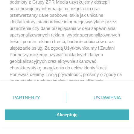
podmioty z Grupy ZPR Media uzyskujemy dostęp i
Daleko do pięciu porcji dziennie.
przechowujemy informacje na urządzeniu oraz
Badanie pokazuje, jak Polacy
przetwarzamy dane osobowe, takie jak unikalne
identyfikatory, standardowe informacje wysyłane przez
naprawdę jedzą warzywa i owoce
urządzenie czy dane przeglądania w celu zapewniania
spersonalizowanych reklam, wybór spersonalizowanych
treści, pomiar reklam i treści, badanie odbiorców oraz
ulepszanie usług. Za zgodą Użytkownika my i Zaufani
Partnerzy możemy używać dokładnych danych
geolokalizacyjnych oraz aktywnie skanować
charakterystykę urządzenia do celów identyfikacji.
Ponieważ cenimy Twoją prywatność, prosimy o zgodę na
korzystanie z tych technologii poprzez kliknięcie
„Akceptuję”. Zgoda jest dobrowolna i zawsze możesz ją
zmienić/wycofać klikając przycisk ustawień prywatności
PARTNERZY
USTAWIENIA
znajdujący się w lewym dolnym rogu strony
. Niektóre
rodzaje przetwarzania danych nie wymagają zgody
Akceptuję
użytkownika, ale masz prawo sprzeciwić się takiemu
przetwarzaniu. Preferencje będą miały zastosowanie tylko
na tej witrynie.
MATERIAŁ SPONSOROWANY