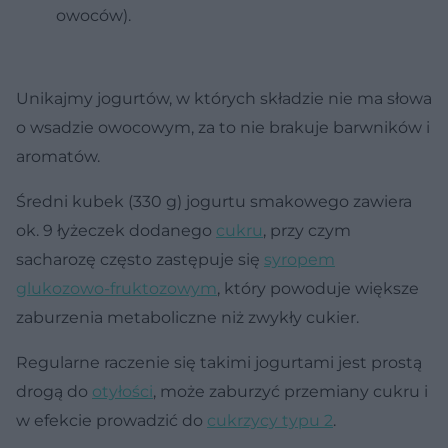
owoców).
Unikajmy jogurtów, w których składzie nie ma słowa
o wsadzie owocowym, za to nie brakuje barwników i
aromatów.
Średni kubek (330 g) jogurtu smakowego zawiera
ok. 9 łyżeczek dodanego
cukru
, przy czym
sacharozę często zastępuje się
syropem
glukozowo-fruktozowym
, który powoduje większe
zaburzenia metaboliczne niż zwykły cukier.
Regularne raczenie się takimi jogurtami jest prostą
drogą do
otyłości
, może zaburzyć przemiany cukru i
w efekcie prowadzić do
cukrzycy typu 2
.