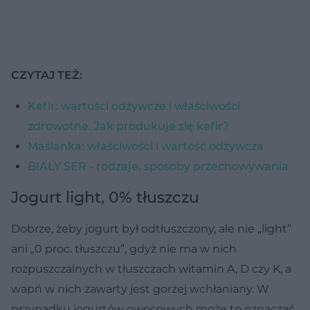
CZYTAJ TEŻ:
Kefir: wartości odżywcze i właściwości
zdrowotne. Jak produkuje się kefir?
Maślanka: właściwości i wartość odżywcza
BIAŁY SER - rodzaje, sposoby przechowywania
Jogurt light, 0% tłuszczu
Dobrze, żeby jogurt był odtłuszczony, ale nie „light”
ani „0 proc. tłuszczu”, gdyż nie ma w nich
rozpuszczalnych w tłuszczach witamin A, D czy K, a
wapń w nich zawarty jest gorzej wchłaniany. W
przypadku jogurtów owocowych może to oznaczać,