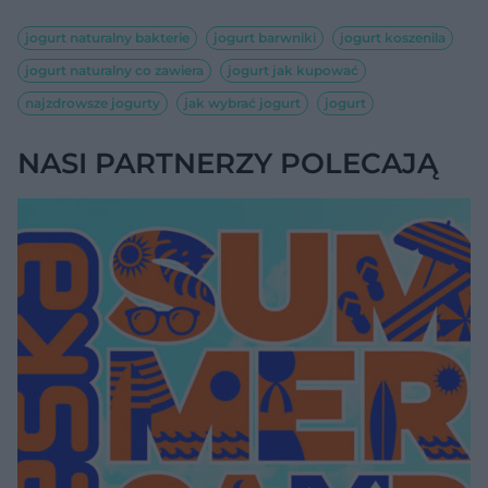
jogurt naturalny bakterie
jogurt barwniki
jogurt koszenila
jogurt naturalny co zawiera
jogurt jak kupować
najzdrowsze jogurty
jak wybrać jogurt
jogurt
NASI PARTNERZY POLECAJĄ