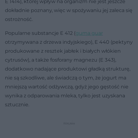
E 1414), której wpływ na organizm nie jest jeszcze
dokładnie poznany, więc w spożywaniu jej zaleca się
ostrożność.
Popularne substancje E 412 (
guma guar
otrzymywana z drzewa indyjskiego), E 440 (pektyny
produkowane z resztek jabłek i białych włókien
cytrusów), a także fosforany magnezu (E 343),
dodatkowo nadające produktowi gładką strukturę,
nie są szkodliwe, ale świadczą o tym, że jogurt ma
mniejszą wartość odżywczą, gdyż jego gęstość nie
wynika z odparowania mleka, tylko jest uzyskana
sztucznie.