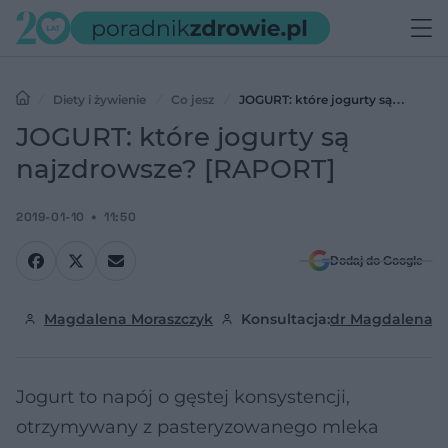
Diety i żywienie
Co jesz
JOGURT: które jogurty są
najzdrowsze? [RAPORT]
JOGURT: które jogurty są
najzdrowsze? [RAPORT]
2019-01-10
11:50
Dodaj do Google
Magdalena Moraszczyk
Konsultacja:
dr Magdalena 
Jogurt to napój o gęstej konsystencji,
otrzymywany z pasteryzowanego mleka