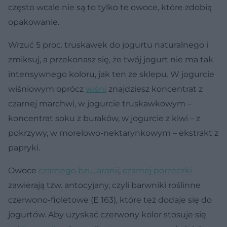
często wcale nie są to tylko te owoce, które zdobią
opakowanie.
Wrzuć 5 proc. truskawek do jogurtu naturalnego i
zmiksuj, a przekonasz się, że twój jogurt nie ma tak
intensywnego koloru, jak ten ze sklepu. W jogurcie
wiśniowym oprócz
wiśni
znajdziesz koncentrat z
czarnej marchwi, w jogurcie truskawkowym –
koncentrat soku z buraków, w jogurcie z kiwi – z
pokrzywy, w morelowo-nektarynkowym – ekstrakt z
papryki.
Owoce
czarnego bzu
,
aronii
,
czarnej porzeczki
zawierają tzw. antocyjany, czyli barwniki roślinne
czerwono-fioletowe (E 163), które też dodaje się do
jogurtów. Aby uzyskać czerwony kolor stosuje się