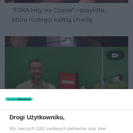
"ESKA Hity na Czasie" – playlista,
która rozkręci każdą chwilę
5
Drogi Użytkowniku,
My, naszych 1162 zaufanych partnerów oraz inne
TEKST SPONSOROWANY