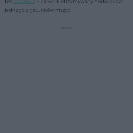
też
koszenilę
– barwnik otrzymywany z odwłoków
jednego z gatunków mszyc.