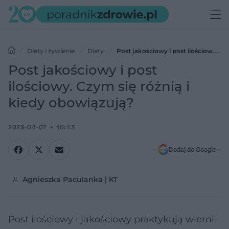
Diety i żywienie
Diety
Post jakościowy i post ilościowy.
Czym się różnią i kiedy obowiązują?
Post jakościowy i post
ilościowy. Czym się różnią i
kiedy obowiązują?
2023-04-07
10:43
Dodaj do Google
Agnieszka Paculanka | KT
Post ilościowy i jakościowy praktykują wierni