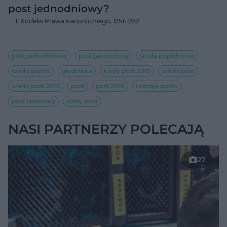
post jednodniowy?
Kodeks Prawa Kanonicznego, 1251-1252
post jednodniowy
post jakościowy
środa popielcowa
wielki piątek
głodówka
kiedy post 2015
wielki post
wielki post 2015
post
post 2015
rodzaje postu
post ilościowy
ścisły post
NASI PARTNERZY POLECAJĄ
27