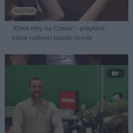
MUZYKA
"ESKA Hity na Czasie" – playlista,
która rozkręci każdą chwilę
5