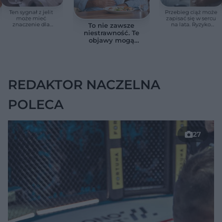
Ten sygnał z jelit
Przebieg ciąż może
może mieć
zapisać się w sercu
znaczenie dla
na lata. Ryzyko
To nie zawsze
zdrowia. Naukowcy
zgonu rośnie nawet
niestrawność. Te
wskazali zdrowy
3,3 razy
objawy mogą
zakres
wskazywać na raka
trzustki
REDAKTOR NACZELNA
POLECA
27