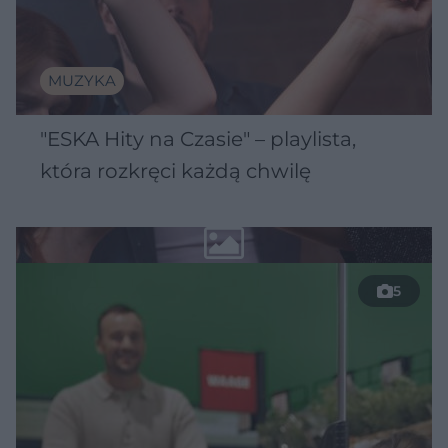
MUZYKA
"ESKA Hity na Czasie" – playlista,
która rozkręci każdą chwilę
5