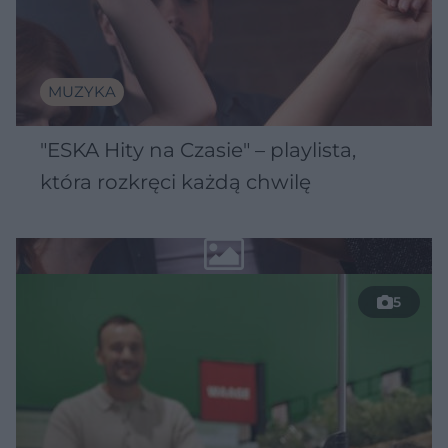
MUZYKA
"ESKA Hity na Czasie" – playlista,
która rozkręci każdą chwilę
5