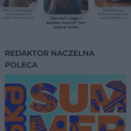
Brzuch jest twardy i
Niedobór tej
nie znika mimo
witaminy zwiększa
diety? To może być
ryzyko pobytu w
Oko boli nagle i
wodobrzusze, nie
szpitalu. Badanie
bardzo mocno? Ten
zwykłe wzdęcia
objęło 36 tys. osób
sygnał może
oznaczać utratę
wzroku w kilka
godzin
REDAKTOR NACZELNA
POLECA