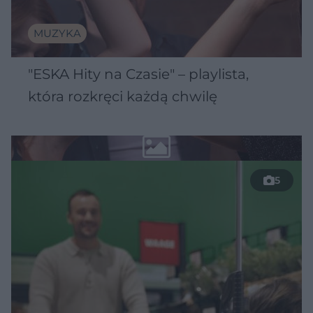
MUZYKA
"ESKA Hity na Czasie" – playlista,
która rozkręci każdą chwilę
5