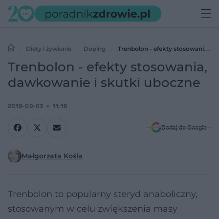
Diety i żywienie
Doping
Trenbolon - efekty stosowania,
dawkowanie i skutki uboczne
Trenbolon - efekty stosowania,
dawkowanie i skutki uboczne
2019-09-03
11:18
Dodaj do Google
Małgorzata Kośla
Trenbolon to popularny steryd anaboliczny,
stosowanym w celu zwiększenia masy