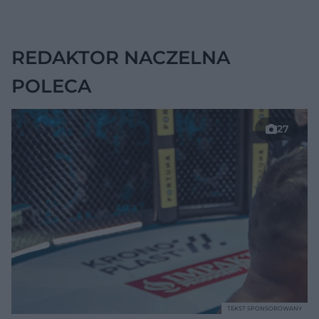
wskazywać na raka
trzustki
REDAKTOR NACZELNA
POLECA
27
TEKST SPONSOROWANY