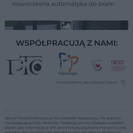
nowoczesna automatyka do bram
WSPÓŁPRACUJĄ Z NAMI:
Serwis PoradnikZdrowie.pl ma charakter edukacyjny, nie stanowi i
nie zastępuje porady lekarskiej. Redakcja serwisu dokłada wszelkich
starań, aby informacje w nim zawarte były poprawne merytorycznie,
jednakże decyzja dotycząca leczenia należy do lekarza. Redakcja i