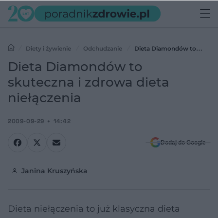
Diety i żywienie
Odchudzanie
Dieta Diamondów to
skuteczna i zdrowa dieta niełączenia
Dieta Diamondów to
skuteczna i zdrowa dieta
niełączenia
2009-09-29
14:42
Dodaj do Google
Janina Kruszyńska
Dieta niełączenia to już klasyczna dieta