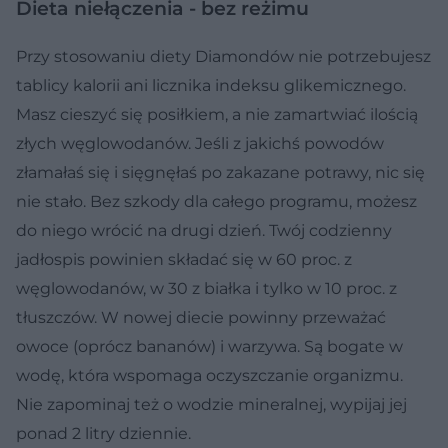
Dieta niełączenia - bez reżimu
Przy stosowaniu diety Diamondów nie potrzebujesz
tablicy kalorii ani licznika indeksu glikemicznego.
Masz cieszyć się posiłkiem, a nie zamartwiać ilością
złych węglowodanów. Jeśli z jakichś powodów
złamałaś się i sięgnęłaś po zakazane potrawy, nic się
nie stało. Bez szkody dla całego programu, możesz
do niego wrócić na drugi dzień. Twój codzienny
jadłospis powinien składać się w 60 proc. z
węglowodanów, w 30 z białka i tylko w 10 proc. z
tłuszczów. W nowej diecie powinny przeważać
owoce (oprócz bananów) i warzywa. Są bogate w
wodę, która wspomaga oczyszczanie organizmu.
Nie zapominaj też o wodzie mineralnej, wypijaj jej
ponad 2 litry dziennie.