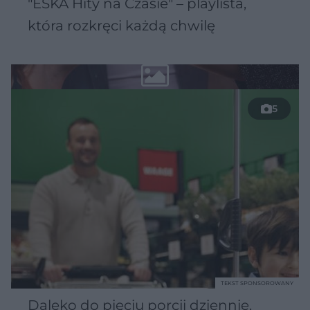
"ESKA Hity na Czasie" – playlista,
która rozkręci każdą chwilę
5
TEKST SPONSOROWANY
Daleko do pięciu porcji dziennie.