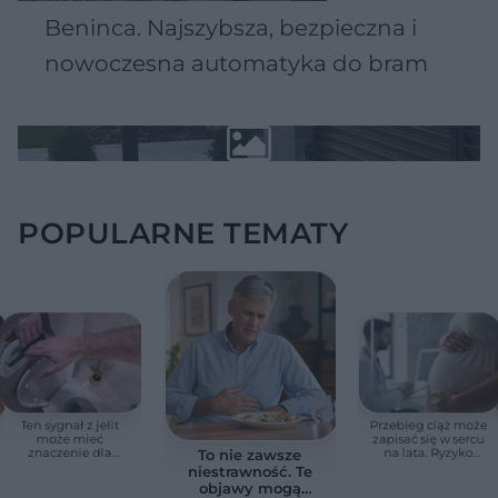
Beninca. Najszybsza, bezpieczna i
nowoczesna automatyka do bram
POPULARNE TEMATY
Ten sygnał z jelit
Przebieg ciąż może
może mieć
zapisać się w sercu
znaczenie dla
na lata. Ryzyko
To nie zawsze
zdrowia. Naukowcy
zgonu rośnie nawet
niestrawność. Te
wskazali zdrowy
3,3 razy
objawy mogą
zakres