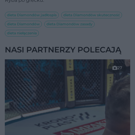
Ryba po grecku.
dieta Diamondów jadłospis
dieta Diamondów skuteczność
dieta Diamondów
dieta Diamondów zasady
dieta niełączenia
NASI PARTNERZY POLECAJĄ
27