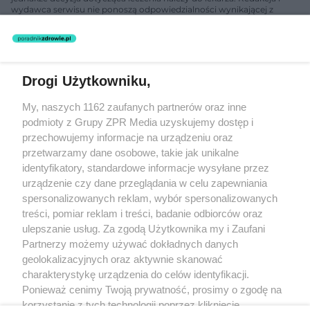
wydawca serwisu nie ponoszą odpowiedzialności wynikającej z
zastosowania informacji zamieszczonych na stronach serwisu, który
nie prowadzi działalności leczniczej polegającej na udzielaniu
świadczeń zdrowotnych w rozumieniu art. 3 ust 1 ustawy o
działalności leczniczej.
Drogi Użytkowniku,
Żaden utwór zamieszczony w serwisie nie może być powielany i
My, naszych 1162 zaufanych partnerów oraz inne
rozpowszechniany lub dalej rozpowszechniany w jakikolwiek sposób
(w tym także elektroniczny lub mechaniczny) na jakimkolwiek polu
podmioty z Grupy ZPR Media uzyskujemy dostęp i
eksploatacji w jakiejkolwiek formie, włącznie z umieszczaniem w
przechowujemy informacje na urządzeniu oraz
Internecie bez pisemnej zgody właściciela praw. Jakiekolwiek użycie
przetwarzamy dane osobowe, takie jak unikalne
lub wykorzystanie utworów w całości lub w części z naruszeniem
prawa, tzn. bez właściwej zgody, jest zabronione pod groźbą kary i
identyfikatory, standardowe informacje wysyłane przez
może być ścigane prawnie.
urządzenie czy dane przeglądania w celu zapewniania
spersonalizowanych reklam, wybór spersonalizowanych
treści, pomiar reklam i treści, badanie odbiorców oraz
ulepszanie usług. Za zgodą Użytkownika my i Zaufani
Partnerzy możemy używać dokładnych danych
geolokalizacyjnych oraz aktywnie skanować
charakterystykę urządzenia do celów identyfikacji.
O nas
Ponieważ cenimy Twoją prywatność, prosimy o zgodę na
korzystanie z tych technologii poprzez kliknięcie
Informacje prawne