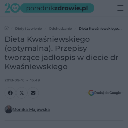
Diety i żywienie
Odchudzanie
Dieta Kwaśniewskiego
(optymalna). Przepisy tworzące jadłospis w diecie dr
Dieta Kwaśniewskiego
Kwaśniewskiego
(optymalna). Przepisy
tworzące jadłospis w diecie dr
Kwaśniewskiego
2013-09-16
15:49
Dodaj do Google
Monika Majewska