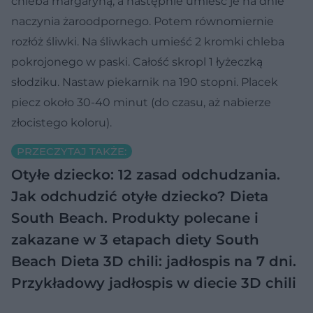
chleba margaryną, a następnie umieść je na dnie
naczynia żaroodpornego. Potem równomiernie
rozłóż śliwki. Na śliwkach umieść 2 kromki chleba
pokrojonego w paski. Całość skropl 1 łyżeczką
słodziku. Nastaw piekarnik na 190 stopni. Placek
piecz około 30-40 minut (do czasu, aż nabierze
złocistego koloru).
PRZECZYTAJ TAKŻE:
Otyłe dziecko: 12 zasad odchudzania.
Jak odchudzić otyłe dziecko?
Dieta
South Beach. Produkty polecane i
zakazane w 3 etapach diety South
Beach
Dieta 3D chili: jadłospis na 7 dni.
Przykładowy jadłospis w diecie 3D chili