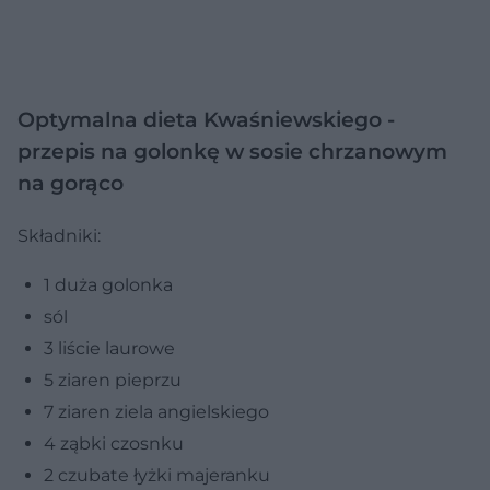
Optymalna dieta Kwaśniewskiego -
przepis na golonkę w sosie chrzanowym
na gorąco
Składniki:
1 duża golonka
sól
3 liście laurowe
5 ziaren pieprzu
7 ziaren ziela angielskiego
4 ząbki czosnku
2 czubate łyżki majeranku