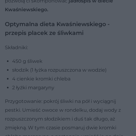
pozwolą ci skomponować
jadłospis w diecie
Kwaśniewskiego.
Optymalna dieta Kwaśniewskiego -
przepis placek ze śliwkami
Składniki:
450 g śliwek
słodzik (1 łyżka rozpuszczona w wodzie)
4 cienkie kromki chleba
2 łyżki margaryny
Przygotowanie: pokrój śliwki na pół i wyciągnij
pestki. Umieść owoce w rondelku, dodaj wody z
rozpuszczonym słodzikiem i duś tak długo, aż
zmiękną. W tym czasie posmaruj dwie kromki