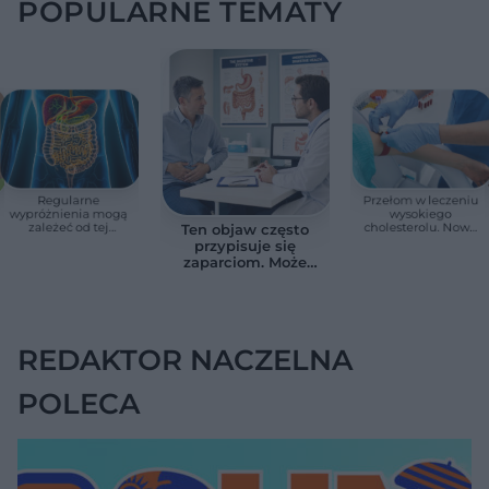
POPULARNE TEMATY
Regularne
Przełom w leczeniu
wypróżnienia mogą
wysokiego
zależeć od tej
cholesterolu. Nowa
Ten objaw często
witaminy. Odkrycie
terapia zmniejszyła
przypisuje się
zaskoczyło
LDL o ponad połowę
zaparciom. Może
naukowców
jednak wskazywać
na chorobę jelita
REDAKTOR NACZELNA
POLECA