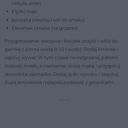
cebula, seler)
3 łyżki mąki
szczypta pieprzu i soli do smaku
5 kromek chleba (na grzanki)
Przygotowanie: warzywa i boczek oczyść i włóż do
garnka z zimną wodą (z 1,5 l wody). Dodaj kminek i
ugotuj wywar. W tym czasie na rozgrzanej patelni
rozpuść masło, a następnie dodaj mąkę i przygotuj
jasnozłota zasmażkę. Dodaj ją do wywaru i zagotuj.
Zupę kminkową najlepiej podawać z grzankami.