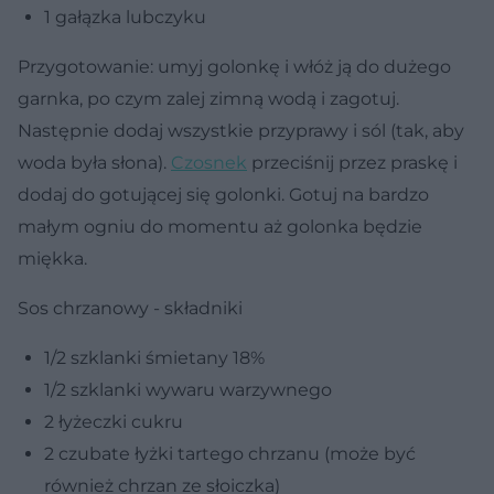
1 gałązka lubczyku
Przygotowanie: umyj golonkę i włóż ją do dużego
garnka, po czym zalej zimną wodą i zagotuj.
Następnie dodaj wszystkie przyprawy i sól (tak, aby
woda była słona).
Czosnek
przeciśnij przez praskę i
dodaj do gotującej się golonki. Gotuj na bardzo
małym ogniu do momentu aż golonka będzie
miękka.
Sos chrzanowy - składniki
1/2 szklanki śmietany 18%
1/2 szklanki wywaru warzywnego
2 łyżeczki cukru
2 czubate łyżki tartego chrzanu (może być
również chrzan ze słoiczka)