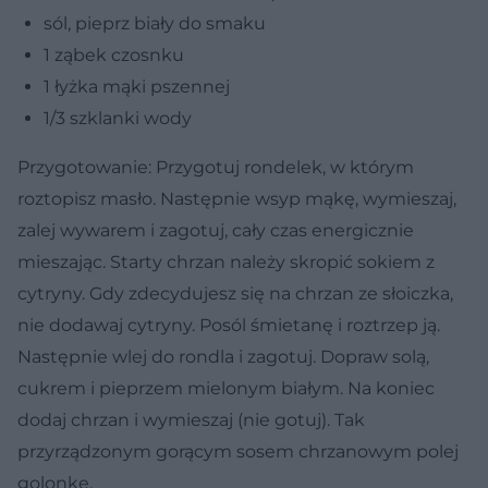
sól, pieprz biały do smaku
1 ząbek czosnku
1 łyżka mąki pszennej
1/3 szklanki wody
Przygotowanie: Przygotuj rondelek, w którym
roztopisz masło. Następnie wsyp mąkę, wymieszaj,
zalej wywarem i zagotuj, cały czas energicznie
mieszając. Starty chrzan należy skropić sokiem z
cytryny. Gdy zdecydujesz się na chrzan ze słoiczka,
nie dodawaj cytryny. Posól śmietanę i roztrzep ją.
Następnie wlej do rondla i zagotuj. Dopraw solą,
cukrem i pieprzem mielonym białym. Na koniec
dodaj chrzan i wymieszaj (nie gotuj). Tak
przyrządzonym gorącym sosem chrzanowym polej
golonkę.