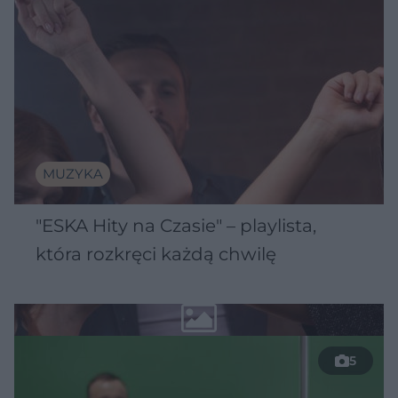
MUZYKA
"ESKA Hity na Czasie" – playlista,
która rozkręci każdą chwilę
5