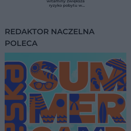
witaminy zwiększa
zaskoczyło
badaczy
ryzyko pobytu w
naukowców
szpitalu. Badanie
objęło 36 tys. osób
REDAKTOR NACZELNA
POLECA