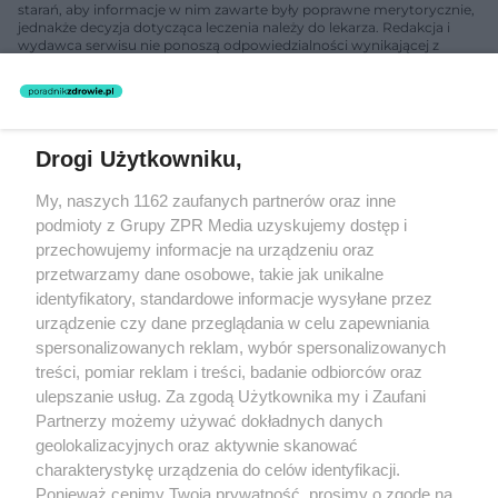
starań, aby informacje w nim zawarte były poprawne merytorycznie,
jednakże decyzja dotycząca leczenia należy do lekarza. Redakcja i
wydawca serwisu nie ponoszą odpowiedzialności wynikającej z
zastosowania informacji zamieszczonych na stronach serwisu, który
nie prowadzi działalności leczniczej polegającej na udzielaniu
świadczeń zdrowotnych w rozumieniu art. 3 ust 1 ustawy o
działalności leczniczej.
Drogi Użytkowniku,
Żaden utwór zamieszczony w serwisie nie może być powielany i
My, naszych 1162 zaufanych partnerów oraz inne
rozpowszechniany lub dalej rozpowszechniany w jakikolwiek sposób
(w tym także elektroniczny lub mechaniczny) na jakimkolwiek polu
podmioty z Grupy ZPR Media uzyskujemy dostęp i
eksploatacji w jakiejkolwiek formie, włącznie z umieszczaniem w
przechowujemy informacje na urządzeniu oraz
Internecie bez pisemnej zgody właściciela praw. Jakiekolwiek użycie
przetwarzamy dane osobowe, takie jak unikalne
lub wykorzystanie utworów w całości lub w części z naruszeniem
prawa, tzn. bez właściwej zgody, jest zabronione pod groźbą kary i
identyfikatory, standardowe informacje wysyłane przez
może być ścigane prawnie.
urządzenie czy dane przeglądania w celu zapewniania
spersonalizowanych reklam, wybór spersonalizowanych
treści, pomiar reklam i treści, badanie odbiorców oraz
ulepszanie usług. Za zgodą Użytkownika my i Zaufani
Partnerzy możemy używać dokładnych danych
geolokalizacyjnych oraz aktywnie skanować
charakterystykę urządzenia do celów identyfikacji.
O nas
Ponieważ cenimy Twoją prywatność, prosimy o zgodę na