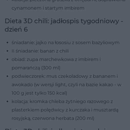
cynamonem i startym imbirem
Dieta 3D chili: jadłospis tygodniowy -
dzień 6
śniadanie: jajko na łososiu z sosem bazyliowym
II śniadanie: banan z chili
obiad: zupa marchewkowa z imbirem i
pomarańczą (300 ml)
podwieczorek: mus czekoladowy z bananem i
awokado (w wersji light, czyli na bazie kakao - w
100 g jest tylko 150 kcal)
kolacja: kromka chleba żytniego razowego z
plasterkiem polędwicy z kurczaka i musztardą
rosyjską, czerwona herbata (200 ml)