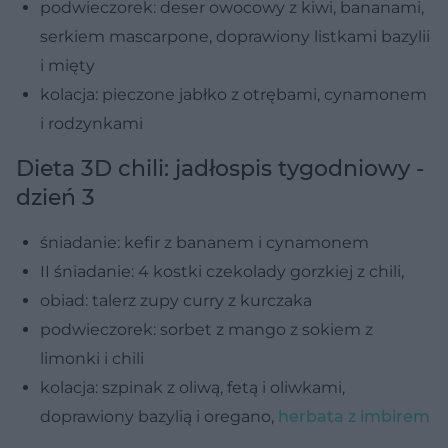
podwieczorek: deser owocowy z kiwi, bananami,
serkiem mascarpone, doprawiony listkami bazylii
i mięty
kolacja: pieczone jabłko z otrębami, cynamonem
i rodzynkami
Dieta 3D chili: jadłospis tygodniowy -
dzień 3
śniadanie: kefir z bananem i cynamonem
II śniadanie: 4 kostki czekolady gorzkiej z chili,
obiad: talerz zupy curry z kurczaka
podwieczorek: sorbet z mango z sokiem z
limonki i chili
kolacja: szpinak z oliwą, fetą i oliwkami,
doprawiony bazylią i oregano,
herbata z imbirem