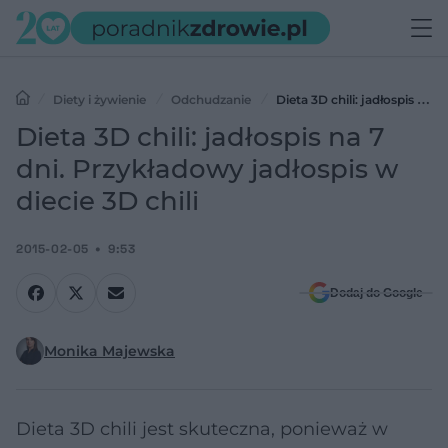
Diety i żywienie
Odchudzanie
Dieta 3D chili: jadłospis na 7
dni. Przykładowy jadłospis w diecie 3D chili
Dieta 3D chili: jadłospis na 7
dni. Przykładowy jadłospis w
diecie 3D chili
2015-02-05
9:53
Dodaj do Google
Monika Majewska
Dieta 3D chili jest skuteczna, ponieważ w