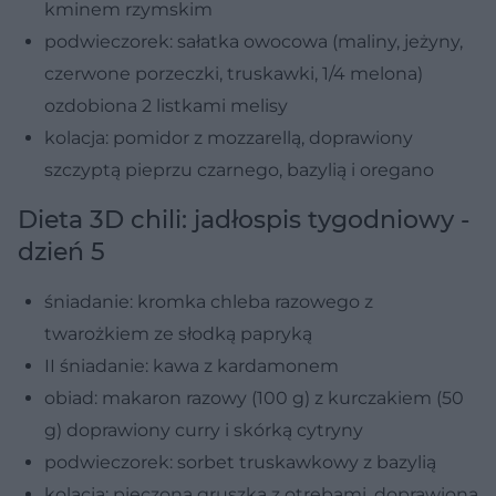
kminem rzymskim
podwieczorek: sałatka owocowa (maliny, jeżyny,
czerwone porzeczki, truskawki, 1/4 melona)
ozdobiona 2 listkami melisy
kolacja: pomidor z mozzarellą, doprawiony
szczyptą pieprzu czarnego, bazylią i oregano
Dieta 3D chili: jadłospis tygodniowy -
dzień 5
śniadanie: kromka chleba razowego z
twarożkiem ze słodką papryką
II śniadanie: kawa z kardamonem
obiad: makaron razowy (100 g) z kurczakiem (50
g) doprawiony curry i skórką cytryny
podwieczorek: sorbet truskawkowy z bazylią
kolacja: pieczona gruszka z otrębami, doprawiona