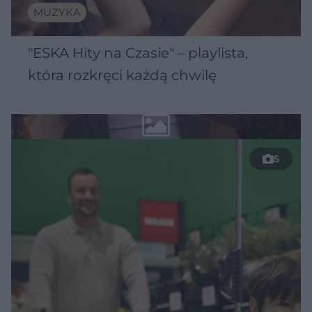
MUZYKA
"ESKA Hity na Czasie" – playlista,
która rozkręci każdą chwilę
5