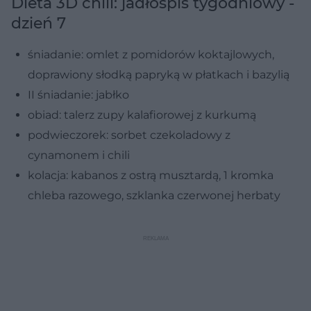
Dieta 3D chili: jadłospis tygodniowy -
dzień 7
śniadanie: omlet z pomidorów koktajlowych,
doprawiony słodką papryką w płatkach i bazylią
II śniadanie: jabłko
obiad: talerz zupy kalafiorowej z kurkumą
podwieczorek: sorbet czekoladowy z
cynamonem i chili
kolacja: kabanos z ostrą musztardą, 1 kromka
chleba razowego, szklanka czerwonej herbaty