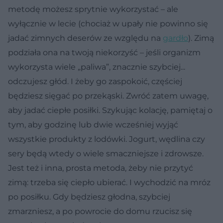
metodę możesz sprytnie wykorzystać – ale
wyłącznie w lecie (chociaż w upały nie powinno się
jadać zimnych deserów ze względu na
gardło
). Zimą
podziała ona na twoją niekorzyść – jeśli organizm
wykorzysta wiele „paliwa”, znacznie szybciej...
odczujesz głód. I żeby go zaspokoić, częściej
będziesz sięgać po przekąski. Zwróć zatem uwagę,
aby jadać ciepłe posiłki. Szykując kolację, pamiętaj o
tym, aby godzinę lub dwie wcześniej wyjąć
wszystkie produkty z lodówki. Jogurt, wędlina czy
sery będą wtedy o wiele smaczniejsze i zdrowsze.
Jest też i inna, prosta metoda, żeby nie przytyć
zimą: trzeba się ciepło ubierać. I wychodzić na mróz
po posiłku. Gdy będziesz głodna, szybciej
zmarzniesz, a po powrocie do domu rzucisz się