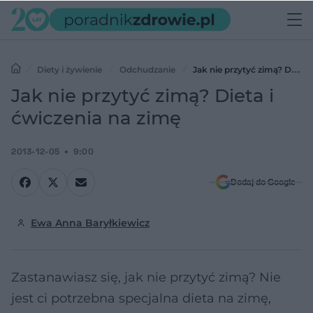
Diety i żywienie
Odchudzanie
Jak nie przytyć zimą? Dieta
i ćwiczenia na zimę
Jak nie przytyć zimą? Dieta i
ćwiczenia na zimę
2013-12-05
9:00
Dodaj do Google
Ewa Anna Baryłkiewicz
Zastanawiasz się, jak nie przytyć zimą? Nie
jest ci potrzebna specjalna dieta na zimę,