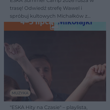
ESKA Summer Camp 2026 rusza w
trasę! Odwiedź strefę Wawel i
spróbuj kultowych Michałków z
Wawelu
MUZYKA
"ESKA Hity na Czasie" – playlista,