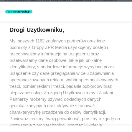
zastosowania informacji zamieszczonych na stronach serwisu, który
nie prowadzi działalności leczniczej polegającej na udzielaniu
świadczeń zdrowotnych w rozumieniu art. 3 ust 1 ustawy o
działalności leczniczej.
Drogi Użytkowniku,
Żaden utwór zamieszczony w serwisie nie może być powielany i
My, naszych 1162 zaufanych partnerów oraz inne
rozpowszechniany lub dalej rozpowszechniany w jakikolwiek sposób
(w tym także elektroniczny lub mechaniczny) na jakimkolwiek polu
podmioty z Grupy ZPR Media uzyskujemy dostęp i
eksploatacji w jakiejkolwiek formie, włącznie z umieszczaniem w
przechowujemy informacje na urządzeniu oraz
Internecie bez pisemnej zgody właściciela praw. Jakiekolwiek użycie
przetwarzamy dane osobowe, takie jak unikalne
lub wykorzystanie utworów w całości lub w części z naruszeniem
prawa, tzn. bez właściwej zgody, jest zabronione pod groźbą kary i
identyfikatory, standardowe informacje wysyłane przez
może być ścigane prawnie.
urządzenie czy dane przeglądania w celu zapewniania
spersonalizowanych reklam, wybór spersonalizowanych
treści, pomiar reklam i treści, badanie odbiorców oraz
ulepszanie usług. Za zgodą Użytkownika my i Zaufani
Partnerzy możemy używać dokładnych danych
geolokalizacyjnych oraz aktywnie skanować
charakterystykę urządzenia do celów identyfikacji.
O nas
Ponieważ cenimy Twoją prywatność, prosimy o zgodę na
korzystanie z tych technologii poprzez kliknięcie
Informacje prawne
„Akceptuję”. Zgoda jest dobrowolna i zawsze możesz ją