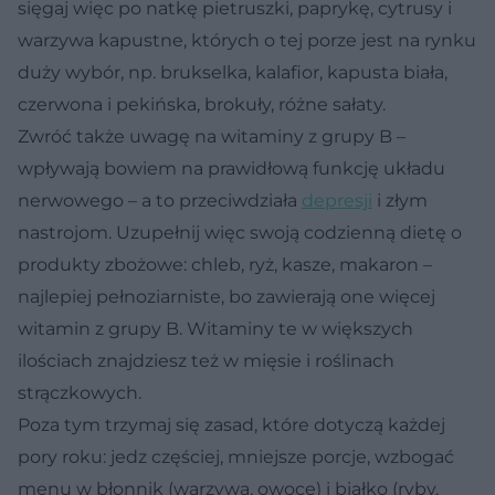
sięgaj więc po natkę pietruszki, paprykę, cytrusy i
warzywa kapustne, których o tej porze jest na rynku
duży wybór, np. brukselka, kalafior, kapusta biała,
czerwona i pekińska, brokuły, różne sałaty.
Zwróć także uwagę na witaminy z grupy B –
wpływają bowiem na prawidłową funkcję układu
nerwowego – a to przeciwdziała
depresji
i złym
nastrojom. Uzupełnij więc swoją codzienną dietę o
produkty zbożowe: chleb, ryż, kasze, makaron –
najlepiej pełnoziarniste, bo zawierają one więcej
witamin z grupy B. Witaminy te w większych
ilościach znajdziesz też w mięsie i roślinach
strączkowych.
Poza tym trzymaj się zasad, które dotyczą każdej
pory roku: jedz częściej, mniejsze porcje, wzbogać
menu w błonnik (warzywa, owoce) i białko (ryby,