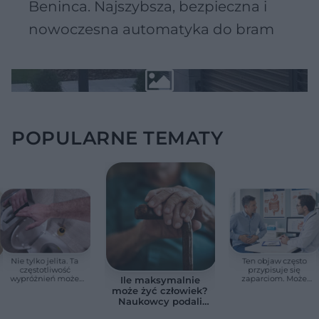
Beninca. Najszybsza, bezpieczna i
nowoczesna automatyka do bram
POPULARNE TEMATY
Nie tylko jelita. Ta
Ten objaw często
częstotliwość
przypisuje się
wypróżnień może
zaparciom. Może
Ile maksymalnie
mieć znaczenie dla
jednak wskazywać
może żyć człowiek?
całego organizmu
na chorobę jelita
Naukowcy podali
zaskakującą liczbę