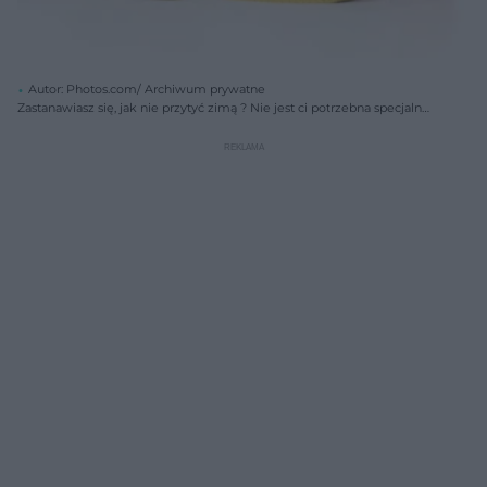
Autor: Photos.com/ Archiwum prywatne
Zastanawiasz się, jak nie przytyć zimą ? Nie jest ci potrzebna specjalna
dieta na zimę , wystarczy, że zwrócisz baczniejszą uwagę na to, co jesz
i nie ograniczysz aktywności fizycznej.