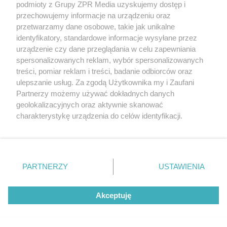
podmioty z Grupy ZPR Media uzyskujemy dostęp i
(w tym także elektroniczny lub mechaniczny) na jakimkolwiek polu
eksploatacji w jakiejkolwiek formie, włącznie z umieszczaniem w
przechowujemy informacje na urządzeniu oraz
Internecie bez pisemnej zgody właściciela praw. Jakiekolwiek użycie
przetwarzamy dane osobowe, takie jak unikalne
lub wykorzystanie utworów w całości lub w części z naruszeniem
identyfikatory, standardowe informacje wysyłane przez
prawa, tzn. bez właściwej zgody, jest zabronione pod groźbą kary i
może być ścigane prawnie.
urządzenie czy dane przeglądania w celu zapewniania
spersonalizowanych reklam, wybór spersonalizowanych
treści, pomiar reklam i treści, badanie odbiorców oraz
ulepszanie usług. Za zgodą Użytkownika my i Zaufani
Partnerzy możemy używać dokładnych danych
geolokalizacyjnych oraz aktywnie skanować
charakterystykę urządzenia do celów identyfikacji.
O nas
Ponieważ cenimy Twoją prywatność, prosimy o zgodę na
korzystanie z tych technologii poprzez kliknięcie
Informacje prawne
„Akceptuję”. Zgoda jest dobrowolna i zawsze możesz ją
zmienić/wycofać klikając przycisk ustawień prywatności
Nasze serwisy
PARTNERZY
USTAWIENIA
znajdujący się w lewym dolnym rogu strony
. Niektóre
© 2026 Grupa ZPR Media
rodzaje przetwarzania danych nie wymagają zgody
Akceptuję
użytkownika, ale masz prawo sprzeciwić się takiemu
przetwarzaniu. Preferencje będą miały zastosowanie tylko
na tej witrynie.