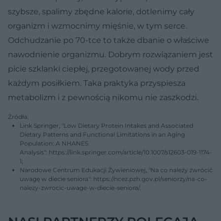
szybsze, spalimy zbędne kalorie, dotlenimy cały
organizm i wzmocnimy mięśnie, w tym serce.
Odchudzanie po 70-tce to także dbanie o właściwe
nawodnienie organizmu. Dobrym rozwiązaniem jest
picie szklanki ciepłej, przegotowanej wody przed
każdym posiłkiem. Taka praktyka przyspiesza
metabolizm i z pewnością nikomu nie zaszkodzi.
Źródła:
Link Springer, "Low Dietary Protein Intakes and Associated
Dietary Patterns and Functional Limitations in an Aging
Population: A NHANES
Analysis": https://link.springer.com/article/10.1007/s12603-019-1174-
1;
Narodowe Centrum Edukacji Żywieniowej, "Na co należy zwrócić
uwagę w diecie seniora": https://ncez.pzh.gov.pl/seniorzy/na-co-
nalezy-zwrocic-uwage-w-diecie-seniora/.