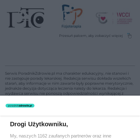
Serwis PoradnikZdrowie.pl ma charakter edukacyjny, nie stanowi i
nie zastępuje porady lekarskiej. Redakcja serwisu dokłada wszelkich
starań, aby informacje w nim zawarte były poprawne merytorycznie,
jednakże decyzja dotycząca leczenia należy do lekarza. Redakcja i
wydawca serwisu nie ponoszą odpowiedzialności wynikającej z
zastosowania informacji zamieszczonych na stronach serwisu, który
nie prowadzi działalności leczniczej polegającej na udzielaniu
świadczeń zdrowotnych w rozumieniu art. 3 ust 1 ustawy o
działalności leczniczej.
Drogi Użytkowniku,
Żaden utwór zamieszczony w serwisie nie może być powielany i
My, naszych 1162 zaufanych partnerów oraz inne
rozpowszechniany lub dalej rozpowszechniany w jakikolwiek sposób