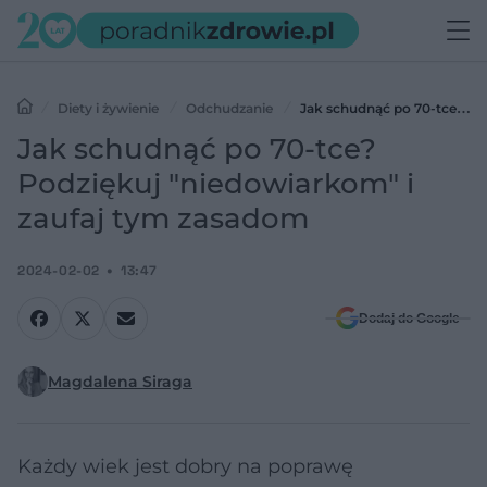
Diety i żywienie
Odchudzanie
Jak schudnąć po 70-tce?
Podziękuj "niedowiarkom" i zaufaj tym zasadom
Jak schudnąć po 70-tce?
Podziękuj "niedowiarkom" i
zaufaj tym zasadom
2024-02-02
13:47
Dodaj do Google
Magdalena Siraga
Każdy wiek jest dobry na poprawę