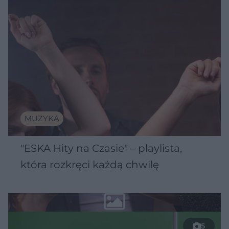
MUZYKA
"ESKA Hity na Czasie" – playlista,
która rozkręci każdą chwilę
5