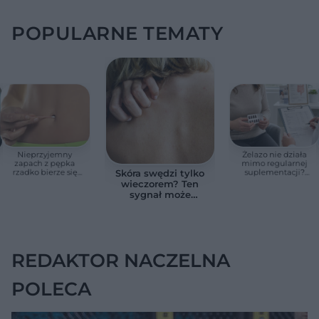
POPULARNE TEMATY
Nieprzyjemny
Żelazo nie działa
zapach z pępka
mimo regularnej
rzadko bierze się
suplementacji?
Skóra swędzi tylko
znikąd. Jeden objaw
Przyczyna może
wieczorem? Ten
zmienia wszystko
ukrywać się w
sygnał może
jelitach
wskazywać na
chorobę, która długo
nie daje objawów
REDAKTOR NACZELNA
POLECA