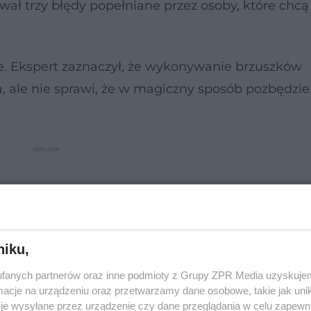
ał trzy błędy popełniane przez osoby, które chcą
e. Ekspert zaznaczył, że wykonywanie brzuszków
, ale nie sprawi, że w magiczny sposób pozbędzi
niku,
fanych partnerów oraz inne podmioty z Grupy ZPR Media uzyskujem
cje na urządzeniu oraz przetwarzamy dane osobowe, takie jak unika
je wysyłane przez urządzenie czy dane przeglądania w celu zapewn