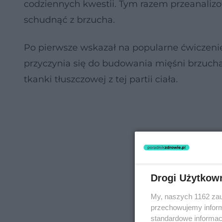
codziennych kwestii. Tym razem przeanalizow
schudnąć z brzucha.
Po pierwsze wskazał na popularne ćwiczeni
przyczynia się do budowania mięśni brzucha
tkanki tłuszczowej z tej partii ciała.
Drogi Użytkow
My, naszych 1162 zau
przechowujemy informa
standardowe informac