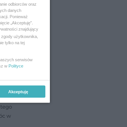
anie odbiorców oraz
nych danych
kacji. Ponieważ
kowa.
ięcie „Akceptuję”.
ywatności znajdujący
.
ą zgody użytkownika,
 tylko na tej
ia, że
 naszych serwisów
esz w
Polityce
 i
ką
Akceptuję
 tego
móc w