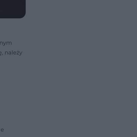
arnym
, należy
le