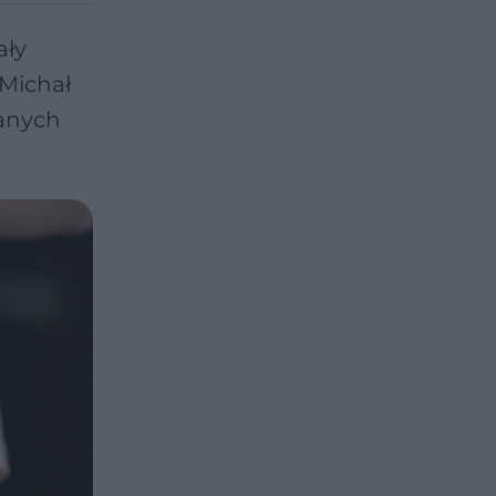
ały
 Michał
wanych