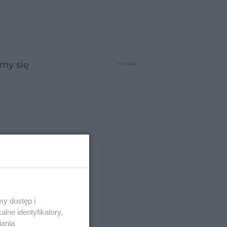
emy się
y dostęp i
lne identyfikatory,
iania