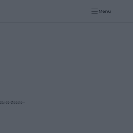
Menu
k
daj do Google