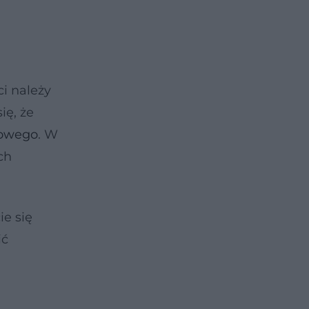
i należy
ię, że
cowego
. W
ch
e się
ić