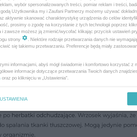
klam, wybór spersonalizowanych treści, pomiar reklam i treści, bad
 zgodą Użytkownika my i Zaufani Partnerzy możemy używać dokład
az aktywnie skanować charakterystykę urządzenia do celów identyfi
ia
jest aktywność fizyczna typu cardio, czyli wysił
ść, prosimy o zgodę na korzystanie z tych technologii poprzez klikn
a i zawsze możesz ją zmienić/wycofać klikając przycisk ustawień pr
cerować choćby na bieżni, by spalić zbędne kalorie
ogu strony
. Niektóre rodzaje przetwarzania danych nie wymagaj
iwić się takiemu przetwarzaniu. Preferencje będą miały zastosowanie
ące
. Wrzosek zaznacza, że zakładanie ich nie spraw
szymi informacjami, abyś mógł świadomie i komfortowo korzystać z
gółowe informacje dotyczące przetwarzania Twoich danych znajdzi
s
oraz po kliknięciu w „Ustawienia”.
alorie, tylko że tracimy wodę. Pasy wibrujące może
 ale w tak minimalny sposób, że jedyna strata, ja
tetyk.
USTAWIENIA
e po
herbatki odchudzające
. Wrzosek wyjaśnia, że
 do spalania tkanki tłuszczowej. Mogą jedynie po
 organizmie.