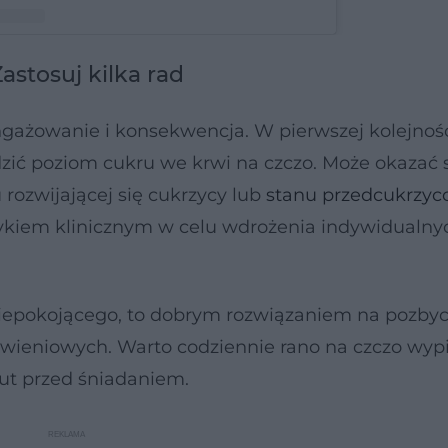
astosuj kilka rad
ktor dietetyki Michał Wrzosek (@michal_wrzosek)
ngażowanie i konsekwencja. W pierwszej kolejnośc
zić poziom cukru we krwi na czczo. Może okazać s
rozwijającej się cukrzycy lub
stanu przedcukrzy
etykiem klinicznym w celu wdrożenia indywidualny
niepokojącego, to dobrym rozwiązaniem na pozbyci
wieniowych. Warto codziennie rano na czczo wyp
ut przed śniadaniem.