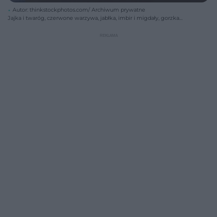
Autor: thinkstockphotos.com/ Archiwum prywatne
Jajka i twaróg, czerwone warzywa, jabłka, imbir i migdały, gorzka
czekolada i zielona herbata - włączając te przekąski do swojej
codziennej diety, masz szansę zgubić kilka kilogramów -
bezpowrotnie.