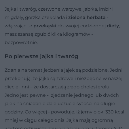
Jajka i twaróg, czerwone warzywa, jabłka, imbir i
migdały, gorzka czekolada i
zielona herbata
-
włączając te
przekąski
do swojej codziennej
diety
,
masz szansę zgubić kilka kilogramów -
bezpowrotnie.
Po pierwsze jajka i twaróg
Zdania na temat jedzenia jajek są podzielone. Jedni
przekonują, że jajka są zdrowe i niezbędne w naszej
diecie, inni – że dostarczają złego cholesterolu.
Jedno jest pewne - zjedzenie jednego lub dwóch
jajek na śniadanie daje uczucie sytości na długie
godziny. Co więcej - powoduje, iż jemy o ok. 330 kcal
mniej w ciągu całego dnia. Jajka mają ogromną
wartość odżywczą, zawierają bowiem witaminy A, D,