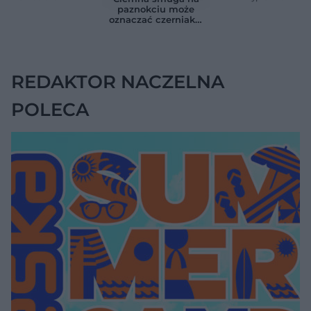
Chirurg wyjaśnia,
związaną ze
paznokciu może
kiedy potrzebna jest
zdrowiem.
oznaczać czerniaka.
pilna diagnostyka
Większość osób nie
Bob Marley
zna tej normy
zlekceważył ten
objaw
REDAKTOR NACZELNA
POLECA