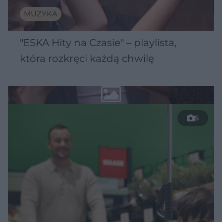
MUZYKA
"ESKA Hity na Czasie" – playlista,
która rozkręci każdą chwilę
5