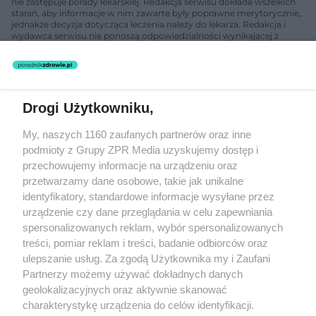
nie zastępuje porady lekarskiej. Redakcja serwisu dokłada wszelkich
starań, aby informacje w nim zawarte były poprawne merytorycznie,
jednakże decyzja dotycząca leczenia należy do lekarza. Redakcja i
wydawca serwisu nie ponoszą odpowiedzialności wynikającej z
zastosowania informacji zamieszczonych na stronach serwisu, który
nie prowadzi działalności leczniczej polegającej na udzielaniu
świadczeń zdrowotnych w rozumieniu art. 3 ust 1 ustawy o
działalności leczniczej.
Drogi Użytkowniku,
Żaden utwór zamieszczony w serwisie nie może być powielany i
My, naszych 1160 zaufanych partnerów oraz inne
rozpowszechniany lub dalej rozpowszechniany w jakikolwiek sposób
(w tym także elektroniczny lub mechaniczny) na jakimkolwiek polu
podmioty z Grupy ZPR Media uzyskujemy dostęp i
eksploatacji w jakiejkolwiek formie, włącznie z umieszczaniem w
przechowujemy informacje na urządzeniu oraz
Internecie bez pisemnej zgody właściciela praw. Jakiekolwiek użycie
przetwarzamy dane osobowe, takie jak unikalne
lub wykorzystanie utworów w całości lub w części z naruszeniem
prawa, tzn. bez właściwej zgody, jest zabronione pod groźbą kary i
identyfikatory, standardowe informacje wysyłane przez
może być ścigane prawnie.
urządzenie czy dane przeglądania w celu zapewniania
spersonalizowanych reklam, wybór spersonalizowanych
treści, pomiar reklam i treści, badanie odbiorców oraz
ulepszanie usług. Za zgodą Użytkownika my i Zaufani
Partnerzy możemy używać dokładnych danych
geolokalizacyjnych oraz aktywnie skanować
charakterystykę urządzenia do celów identyfikacji.
O nas