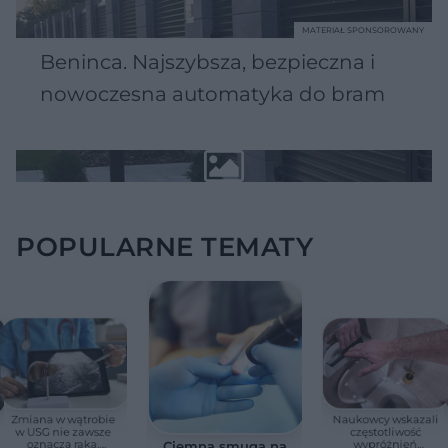
MATERIAŁ SPONSOROWANY
Beninca. Najszybsza, bezpieczna i
nowoczesna automatyka do bram
POPULARNE TEMATY
Zmiana w wątrobie
Naukowcy wskazali
w USG nie zawsze
częstotliwość
oznacza raka.
wypróżnień
Ciemna smuga na