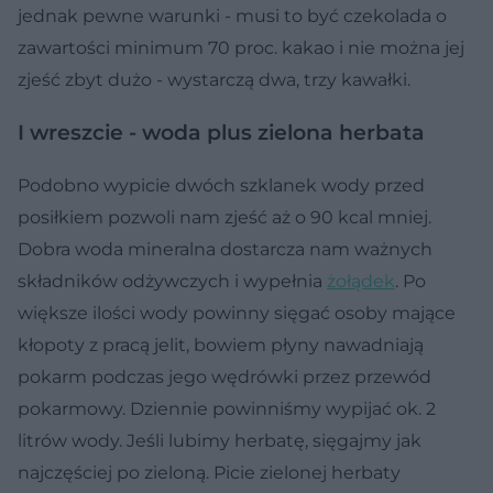
jednak pewne warunki - musi to być czekolada o
zawartości minimum 70 proc. kakao i nie można jej
zjeść zbyt dużo - wystarczą dwa, trzy kawałki.
I wreszcie - woda plus zielona herbata
Podobno wypicie dwóch szklanek wody przed
posiłkiem pozwoli nam zjeść aż o 90 kcal mniej.
Dobra woda mineralna dostarcza nam ważnych
składników odżywczych i wypełnia
żołądek
. Po
większe ilości wody powinny sięgać osoby mające
kłopoty z pracą jelit, bowiem płyny nawadniają
pokarm podczas jego wędrówki przez przewód
pokarmowy. Dziennie powinniśmy wypijać ok. 2
litrów wody. Jeśli lubimy herbatę, sięgajmy jak
najczęściej po zieloną. Picie zielonej herbaty