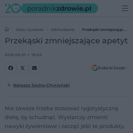
Diety i żywienie
Odchudzanie
Przekąski zmniejszające
apetyt
Przekąski zmniejszające apetyt
2012-06-01
15:43
Dodaj do Google
Natasza Socha-Chyrzyński
Nie zawsze trzeba stosować rygorystyczną
dietę, by schudnąć. Wystarczy zmienić
nawyki żywieniowe i zacząć jeść te produkty,