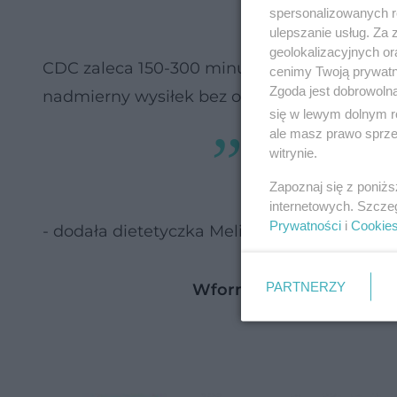
spersonalizowanych re
ulepszanie usług. Za
geolokalizacyjnych or
CDC zaleca 150-300 minut aktywności o um
cenimy Twoją prywatno
Zgoda jest dobrowoln
nadmierny wysiłek bez odpowiedniej regen
się w lewym dolnym r
ale masz prawo sprzec
Nadmierne ćwic
witrynie.
przyrostu masy c
Zapoznaj się z poniż
internetowych. Szcze
Prywatności
i
Cookie
- dodała dietetyczka Melissa Mitri.
PARTNERZY
Wformie ćwiczenia na b