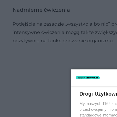
Nadmierne ćwiczenia
Podejście na zasadzie „wszystko albo nic” p
intensywne ćwiczenia mogą także zwiększ
pozytywnie na funkcjonowanie organizmu.
Drogi Użytkow
My, naszych 1162 zau
przechowujemy informa
standardowe informac