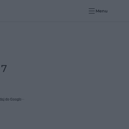
Menu
 7
daj do Google