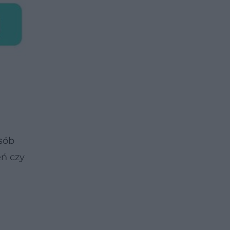
osób
eń czy