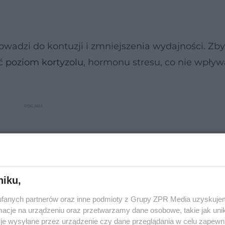
rowadzi do kontuzji i zmniejszenia wydajności. Zby
yć
poziom kortyzolu
, hormonu stresu, co nie wpływ
niku,
fanych partnerów oraz inne podmioty z Grupy ZPR Media uzyskujem
cje na urządzeniu oraz przetwarzamy dane osobowe, takie jak unika
je wysyłane przez urządzenie czy dane przeglądania w celu zapewn