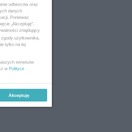
anie odbiorców oraz
nych danych
kacji. Ponieważ
iętać, że
ięcie „Akceptuję”.
ywatności znajdujący
ą zgody użytkownika,
 tylko na tej
 naszych serwisów
esz w
Polityce
Akceptuję