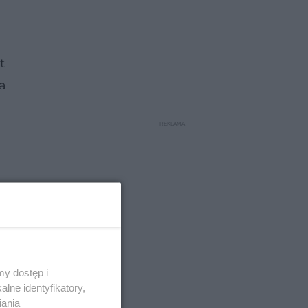
t
a
y dostęp i
lne identyfikatory,
iania