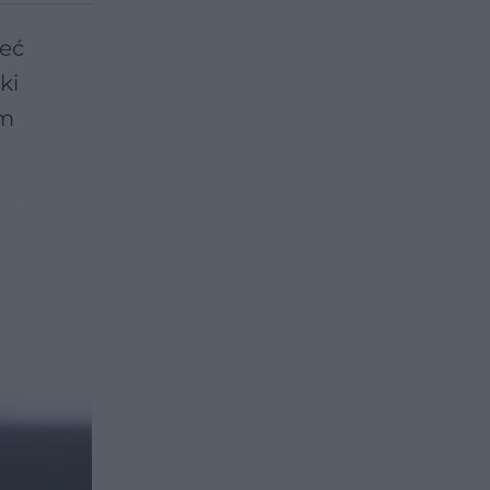
ieć
ki
em