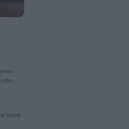
danów
i dla
a, które