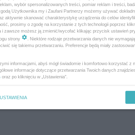
klam, wybór spersonalizowanych treści, pomiar reklam i treści, bad
 zgodą Użytkownika my i Zaufani Partnerzy możemy używać dokład
az aktywnie skanować charakterystykę urządzenia do celów identyfi
iarkowanej intensywności tygodniowo. Warto pam
ść, prosimy o zgodę na korzystanie z tych technologii poprzez klikn
a i zawsze możesz ją zmienić/wycofać klikając przycisk ustawień pr
eracji może spowodować przeciążenie organizmu.
ogu strony
. Niektóre rodzaje przetwarzania danych nie wymagaj
iwić się takiemu przetwarzaniu. Preferencje będą miały zastosowanie
zenia mogą nawet prowadzić do
iała
szymi informacjami, abyś mógł świadomie i komfortowo korzystać z
gółowe informacje dotyczące przetwarzania Twoich danych znajdzi
s
oraz po kliknięciu w „Ustawienia”.
USTAWIENIA
oczki