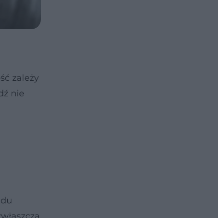
ść zależy
dź nie
adu
zwłaszcza