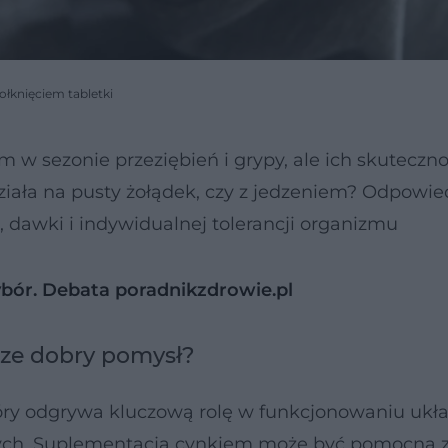
ołknięciem tabletki
w sezonie przeziębień i grypy, ale ich skuteczno
ziała na pusty żołądek, czy z jedzeniem? Odpowie
, dawki i indywidualnej tolerancji organizmu
ybór. Debata poradnikzdrowie.pl
sze dobry pomysł?
ry odgrywa kluczową rolę w funkcjonowaniu ukł
ych. Suplementacja cynkiem może być pomocna 