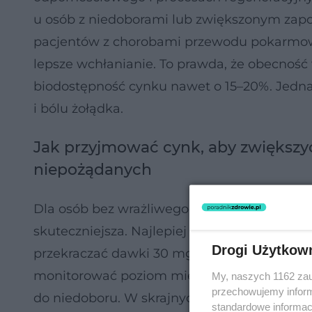
u osób z niedoborami lub zwiększonym zapo
pacjentów z chorobami przewodu pokarmoweg
lepsze wchłanianie. To prawda, że obecność
biodostępność cynku nawet o 15–20%. Jedna
i bólu żołądka.
Jak przyjmować cynk, aby zwiększyć
niepożądanych
Dla osób bez wrażliwego układu pokarmow
skuteczniejsza. Najlepiej wybierać formy o do
Drogi Użytkow
przekraczać dawki 30 mg jednorazowo. W p
monitorować poziom miedzi, ponieważ wysok
My, naszych 1162 zau
przechowujemy informa
do niedoboru. W skrajnych przypadkach może
standardowe informac