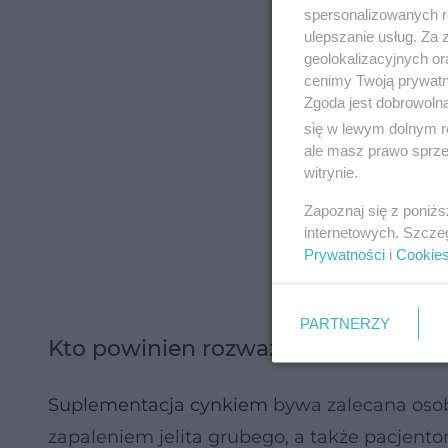
spersonalizowanych re
ulepszanie usług. Za
geolokalizacyjnych or
cenimy Twoją prywatno
Zgoda jest dobrowoln
się w lewym dolnym r
ale masz prawo sprzec
witrynie.
Zapoznaj się z poniż
internetowych. Szcze
Prywatności
i
Cookie
PARTNERZY
Kto powinien rozważyć suplementacj
Suplementacja cynkiem
bywa zalecana osob
zapaleniem jelita grubego, a także pacjent