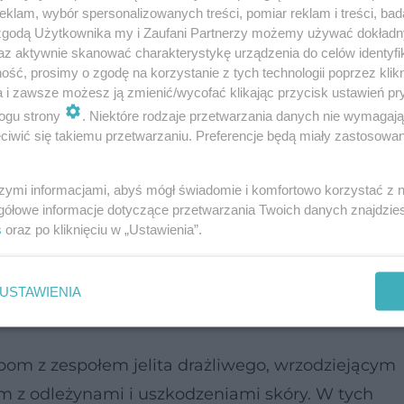
klam, wybór spersonalizowanych treści, pomiar reklam i treści, bad
 zgodą Użytkownika my i Zaufani Partnerzy możemy używać dokład
az aktywnie skanować charakterystykę urządzenia do celów identyfi
ść, prosimy o zgodę na korzystanie z tych technologii poprzez klikn
a i zawsze możesz ją zmienić/wycofać klikając przycisk ustawień pr
ogu strony
. Niektóre rodzaje przetwarzania danych nie wymagaj
iwić się takiemu przetwarzaniu. Preferencje będą miały zastosowanie
szymi informacjami, abyś mógł świadomie i komfortowo korzystać z
gółowe informacje dotyczące przetwarzania Twoich danych znajdzi
s
oraz po kliknięciu w „Ustawienia”.
USTAWIENIA
ę cynkiem i w jakiej formie
om z zespołem jelita drażliwego, wrzodziejącym
om z odleżynami i uszkodzeniami skóry. W tych