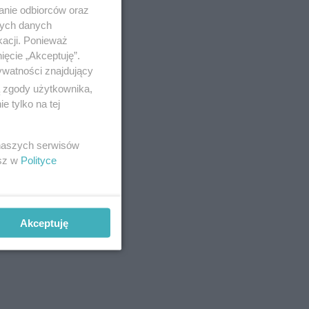
anie odbiorców oraz
nych danych
kacji. Ponieważ
ięcie „Akceptuję”.
ywatności znajdujący
ą zgody użytkownika,
 tylko na tej
 naszych serwisów
esz w
Polityce
Akceptuję