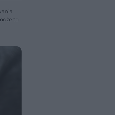
wania
 może to