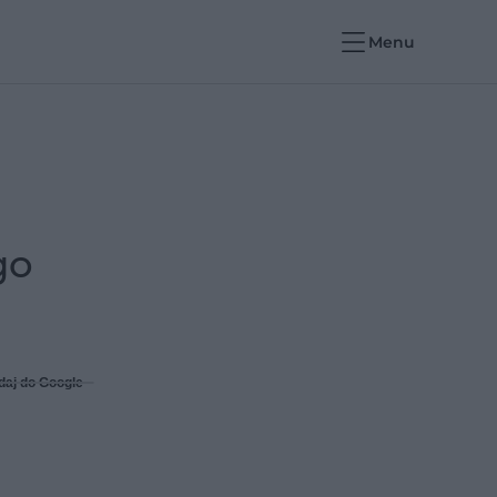
Menu
go
daj do Google