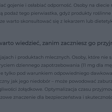
 gojenie i osłabiać odporność. Osoby na diecie r
 podaż tego pierwiastka, gdyż produkty roślinne
ze warto skonsultować się z lekarzem lub dietet
warto wiedzieć, zanim zaczniesz go prz
jajach i produktach mlecznych. Osoby, które nie 
ryciem dziennego zapotrzebowania (11 mg dla mę
le tylko pod warunkiem odpowiedniego dawkowa
eczny jak jego niedobór – może powodować zabur
egliwości żołądkowe. Optymalizacja czasu przyjm
owe znaczenie dla bezpieczeństwa i skuteczności 