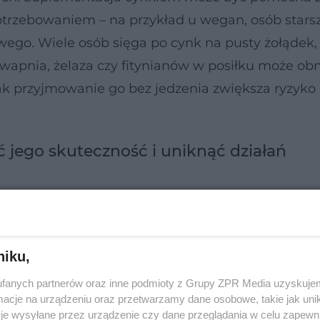
trzebowaniem – na przykład u wegan, osób stars
o. Wiele osób sięga po cynk na pusty żołądek, 
 wapnia, żelaza czy fitynianów w posiłku może ob
k przyjmowanie go bez jedzenia zwiększa ryzyko
 jego skuteczność i uniknąć działań
ego suplementacja cynkiem na czczo może być
brej przyswajalności, takie jak picolinian cynku, i
niku,
rzypadku osób przyjmujących cynk długotermino
a podaż cynku może zakłócić jej wchłanianie i 
fanych partnerów oraz inne podmioty z Grupy ZPR Media uzyskujem
cje na urządzeniu oraz przetwarzamy dane osobowe, takie jak unika
 to zwiększać ryzyko infekcji, złamań kości lub a
je wysyłane przez urządzenie czy dane przeglądania w celu zapewn