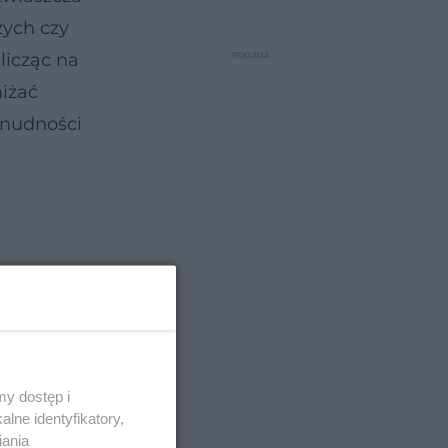
zych czy
licząc na
niżać
 nudności
 nie
wo należy
prowadzić
y dostęp i
lne identyfikatory,
nemii.
iania