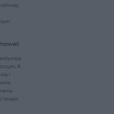
oślinnej
ykiem
yjmować
spożywają
żczyzn, 8
nia i
zenia
owania
terapii.