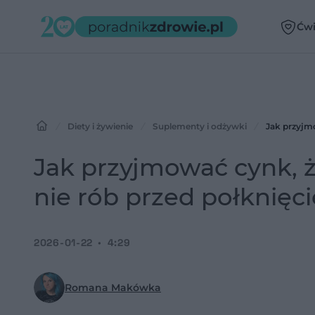
Ćwi
Diety i żywienie
Suplementy i odżywki 
Jak przyjmo
Jak przyjmować cynk, 
nie rób przed połknięc
2026-01-22
4:29
Romana Makówka