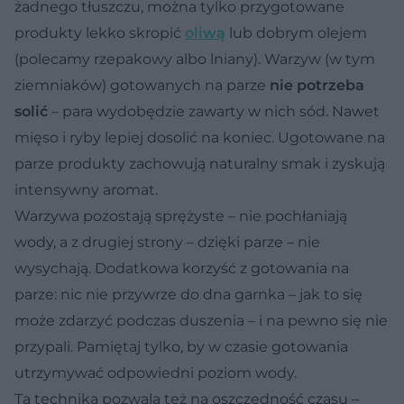
żadnego tłuszczu, można tylko przygotowane
produkty lekko skropić
oliwą
lub dobrym olejem
(polecamy rzepakowy albo lniany). Warzyw (w tym
ziemniaków) gotowanych na parze
nie potrzeba
solić
– para wydobędzie zawarty w nich sód. Nawet
mięso i ryby lepiej dosolić na koniec. Ugotowane na
parze produkty zachowują naturalny smak i zyskują
intensywny aromat.
Warzywa pozostają sprężyste – nie pochłaniają
wody, a z drugiej strony – dzięki parze – nie
wysychają. Dodatkowa korzyść z gotowania na
parze: nic nie przywrze do dna garnka – jak to się
może zdarzyć podczas duszenia – i na pewno się nie
przypali. Pamiętaj tylko, by w czasie gotowania
utrzymywać odpowiedni poziom wody.
Ta technika pozwala też na oszczędność czasu –