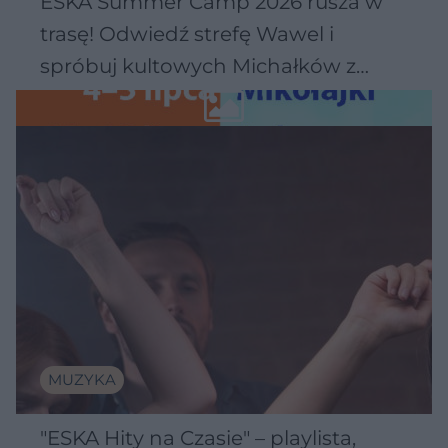
ESKA Summer Camp 2026 rusza w
trasę! Odwiedź strefę Wawel i
spróbuj kultowych Michałków z
Wawelu
MUZYKA
"ESKA Hity na Czasie" – playlista,