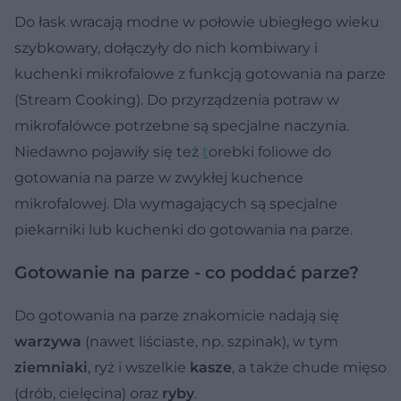
Do łask wracają modne w połowie ubiegłego wieku
szybkowary, dołączyły do nich kombiwary i
kuchenki mikrofalowe z funkcją gotowania na parze
(Stream Cooking). Do przyrządzenia potraw w
mikrofalówce potrzebne są specjalne naczynia.
Niedawno pojawiły się też
t
orebki foliowe do
gotowania na parze w zwykłej kuchence
mikrofalowej. Dla wymagających są specjalne
piekarniki lub kuchenki do gotowania na parze.
Gotowanie na parze - co poddać parze?
Do gotowania na parze znakomicie nadają się
warzywa
(nawet liściaste, np. szpinak), w tym
ziemniaki
,
ryż i wszelkie
kasze
, a także chude mięso
(drób, cielęcina) oraz
ryby
.