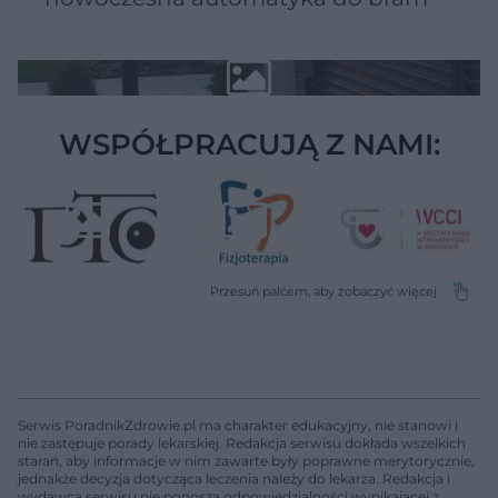
WSPÓŁPRACUJĄ Z NAMI:
Serwis PoradnikZdrowie.pl ma charakter edukacyjny, nie stanowi i
nie zastępuje porady lekarskiej. Redakcja serwisu dokłada wszelkich
starań, aby informacje w nim zawarte były poprawne merytorycznie,
jednakże decyzja dotycząca leczenia należy do lekarza. Redakcja i
wydawca serwisu nie ponoszą odpowiedzialności wynikającej z