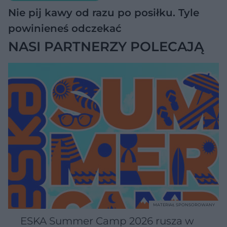
Nie pij kawy od razu po posiłku. Tyle
(@michal_domaszewski)
powinieneś odczekać
NASI PARTNERZY POLECAJĄ
MATERIAŁ SPONSOROWANY
ESKA Summer Camp 2026 rusza w