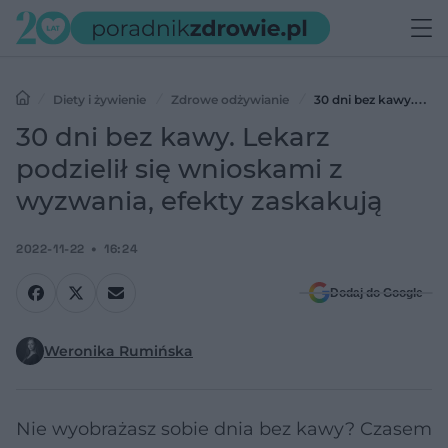
Diety i żywienie
Zdrowe odżywianie
30 dni bez kawy.
Lekarz podzielił się wnioskami z wyzwania, efekty zaskakują
30 dni bez kawy. Lekarz
podzielił się wnioskami z
wyzwania, efekty zaskakują
2022-11-22
16:24
Dodaj do Google
Weronika Rumińska
Nie wyobrażasz sobie dnia bez kawy? Czasem