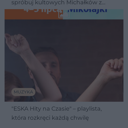
spróbuj kultowych Michałków z
Wawelu
MUZYKA
"ESKA Hity na Czasie" – playlista,
która rozkręci każdą chwilę