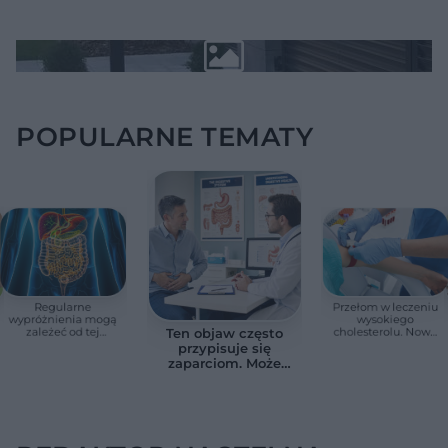
POPULARNE TEMATY
Regularne
Przełom w leczeniu
wypróżnienia mogą
wysokiego
zależeć od tej
cholesterolu. Nowa
Ten objaw często
witaminy. Odkrycie
terapia zmniejszyła
przypisuje się
zaskoczyło
LDL o ponad połowę
zaparciom. Może
naukowców
jednak wskazywać
na chorobę jelita