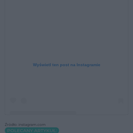
Wyświetl ten post na Instagramie
Źródło: instagram.com
POLECANY ARTYKUŁ:
Post udostępniony przez Lekarz Rodzinny ?‍⚕️??