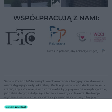
WSPÓŁPRACUJĄ Z NAMI:
Serwis PoradnikZdrowie.pl ma charakter edukacyjny, nie stanowi i
nie zastępuje porady lekarskiej. Redakcja serwisu dokłada wszelkich
starań, aby informacje w nim zawarte były poprawne merytorycznie,
jednakże decyzja dotycząca leczenia należy do lekarza. Redakcja i
wydawca serwisu nie ponoszą odpowiedzialności wynikającej z
zastosowania informacji zamieszczonych na stronach serwisu, który
nie prowadzi działalności leczniczej polegającej na udzielaniu
świadczeń zdrowotnych w rozumieniu art. 3 ust 1 ustawy o