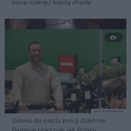
która rozkręci każdą chwilę
5
TEKST SPONSOROWANY
Daleko do pięciu porcji dziennie.
Badanie pokazuje, jak Polacy