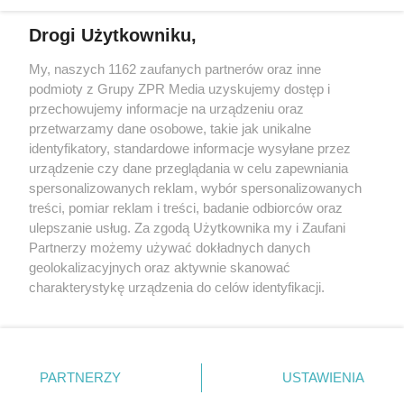
działalności leczniczej.
Drogi Użytkowniku,
Żaden utwór zamieszczony w serwisie nie może być powielany i
My, naszych 1162 zaufanych partnerów oraz inne
rozpowszechniany lub dalej rozpowszechniany w jakikolwiek sposób
podmioty z Grupy ZPR Media uzyskujemy dostęp i
(w tym także elektroniczny lub mechaniczny) na jakimkolwiek polu
eksploatacji w jakiejkolwiek formie, włącznie z umieszczaniem w
przechowujemy informacje na urządzeniu oraz
Internecie bez pisemnej zgody właściciela praw. Jakiekolwiek użycie
przetwarzamy dane osobowe, takie jak unikalne
lub wykorzystanie utworów w całości lub w części z naruszeniem
identyfikatory, standardowe informacje wysyłane przez
prawa, tzn. bez właściwej zgody, jest zabronione pod groźbą kary i
może być ścigane prawnie.
urządzenie czy dane przeglądania w celu zapewniania
spersonalizowanych reklam, wybór spersonalizowanych
treści, pomiar reklam i treści, badanie odbiorców oraz
ulepszanie usług. Za zgodą Użytkownika my i Zaufani
Partnerzy możemy używać dokładnych danych
geolokalizacyjnych oraz aktywnie skanować
charakterystykę urządzenia do celów identyfikacji.
O nas
Ponieważ cenimy Twoją prywatność, prosimy o zgodę na
korzystanie z tych technologii poprzez kliknięcie
Informacje prawne
„Akceptuję”. Zgoda jest dobrowolna i zawsze możesz ją
zmienić/wycofać klikając przycisk ustawień prywatności
Nasze serwisy
PARTNERZY
USTAWIENIA
znajdujący się w lewym dolnym rogu strony
. Niektóre