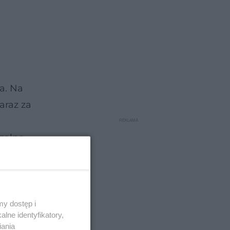
na. Na
araz za
zalne
. Dlatego
y dostęp i
lne identyfikatory,
iania