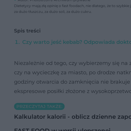
Dietetycy mają złą opinię o fast foodach, nie dlatego, że to szybkie
za dużo tłuszczu, za dużo soli, za dużo cukru.
Spis treści
Czy warto jeść kebab? Odpowiada dokt
Niezależnie od tego, czy wybierzemy się n
czy na wycieczkę za miasto, po drodze natk
godziny otwarcia do zamknięcia nie brakuje
ekspresowe posiłki złożone z wysokoprze
PRZECZYTAJ TAKŻE:
Kalkulator kalorii - oblicz dzienne za
FAST FOOD w wersji ulepszonej