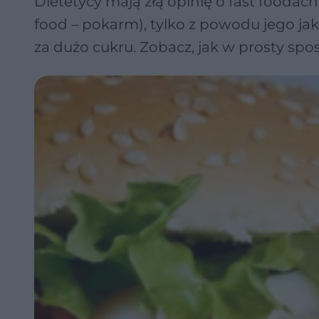
Dietetycy mają złą opinię o fast foodach, 
food – pokarm), tylko z powodu jego jakoś
za dużo cukru. Zobacz, jak w prosty sp