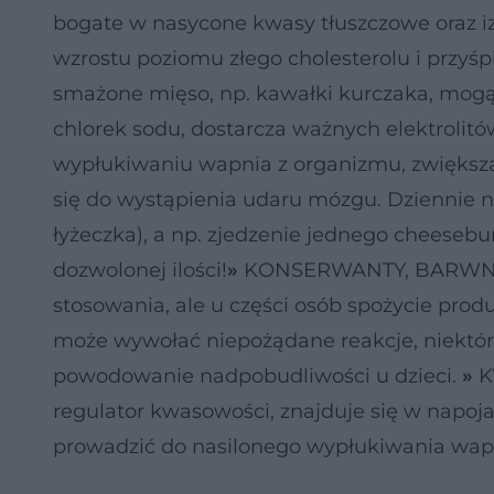
bogate w nasycone kwasy tłuszczowe oraz izo
wzrostu poziomu złego cholesterolu i przyś
smażone mięso, np. kawałki kurczaka, mogą 
chlorek sodu, dostarcza ważnych elektrolitów
wypłukiwaniu wapnia z organizmu, zwiększa
się do wystąpienia udaru mózgu. Dziennie ni
łyżeczka), a np. zjedzenie jednego cheesebur
dozwolonej ilości!
»
KONSERWANTY, BARWNIKI
stosowania, ale u części osób spożycie pro
może wywołać niepożądane reakcje, niektóre 
powodowanie nadpobudliwości u dzieci.
»
K
regulator kwasowości, znajduje się w napojac
prowadzić do nasilonego wypłukiwania wap