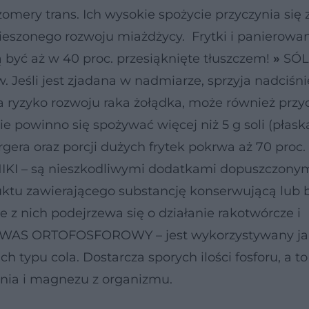
mery trans. Ich wysokie spożycie przyczynia się z
pieszonego rozwoju miażdżycy. Frytki i panierowa
być aż w 40 proc. przesiąknięte tłuszczem!
»
SÓL 
. Jeśli jest zjadana w nadmiarze, sprzyja nadciśni
 ryzyko rozwoju raka żołądka, może również przy
e powinno się spożywać więcej niż 5 g soli (płask
gera oraz porcji dużych frytek pokrwa aż 70 proc.
 – są nieszkodliwymi dodatkami dopuszczonym
duktu zawierającego substancję konserwującą lub
z nich podejrzewa się o działanie rakotwórcze i
WAS ORTOFOSFOROWY – jest wykorzystywany ja
h typu cola. Dostarcza sporych ilości fosforu, a t
nia i magnezu z organizmu.