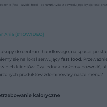
 jedzenie (fast – szybki, food – pokarm), tylko z powodu jego bylejakości oraz
or Ania [#TOWIDEO]
a zakupy do centrum handlowego, na spacer po st
niemy się na lokal serwujący
fast food
. Przeważni
 w nich klientów. Czy jednak możemy pozwolić, a
tworzonych produktów zdominowały nasze menu?
potrzebowanie kaloryczne