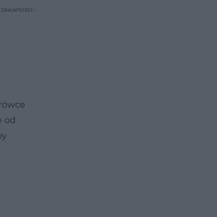
 zawartości -
arówce
e od
by