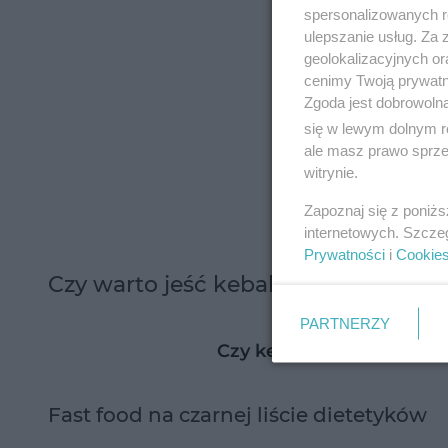
spersonalizowanych re
ulepszanie usług. Za
geolokalizacyjnych or
cenimy Twoją prywatno
Zgoda jest dobrowoln
się w lewym dolnym r
ale masz prawo sprzec
witrynie.
Zapoznaj się z poniż
internetowych. Szcze
Prywatności
i
Cookie
Czy warto jeść kebab? Odpowiada 
PARTNERZY
Czy kebab jest zdrowy?
Fast food na czarnej liście dietetyków