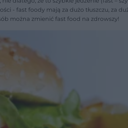
nie dlatego, że to szybkie jedzenie (fast – szy
ci - fast foody mają za dużo tłuszczu, za duż
osób można zmienić fast food na zdrowszy!