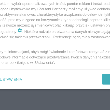
klam, wybór spersonalizowanych treści, pomiar reklam i treści, bad
 zgodą Użytkownika my i Zaufani Partnerzy możemy używać dokład
az aktywnie skanować charakterystykę urządzenia do celów identyfi
ść, prosimy o zgodę na korzystanie z tych technologii poprzez klikn
a i zawsze możesz ją zmienić/wycofać klikając przycisk ustawień pr
ogu strony
. Niektóre rodzaje przetwarzania danych nie wymagaj
iwić się takiemu przetwarzaniu. Preferencje będą miały zastosowanie
szymi informacjami, abyś mógł świadomie i komfortowo korzystać z
gółowe informacje dotyczące przetwarzania Twoich danych znajdzi
s
oraz po kliknięciu w „Ustawienia”.
doktor Ania [#TOWIDEO]
USTAWIENIA