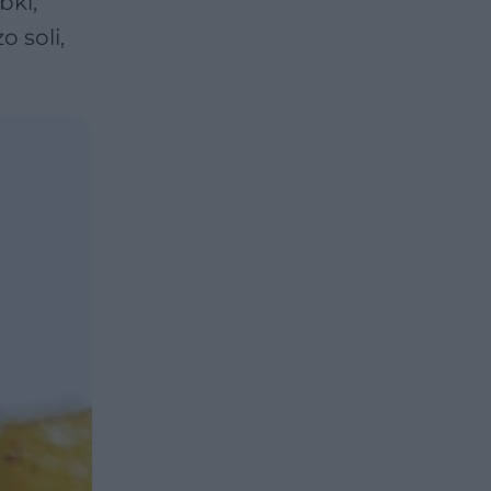
bki,
o soli,