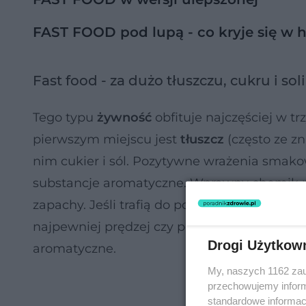
FAST FOOD pod lupą - co kryje się w 
Fast food - za dużo tłuszczu, cukru i soli
Tego typu
żywność
obfituje najczęściej w tr
pierwszym miejscu jest
tłuszcz
(często ze z
nim cukier i sól. Pozytywne wrażenia smako
substancje aromatyczne. Wprawny chemik po
zapachy. Jeśli trafią do potraw, przyniosą 
najpewniej prędzej czy później wrócisz, by ko
Drogi Użytkow
aromatyczne.
My, naszych 1162 zau
przechowujemy informa
standardowe informac