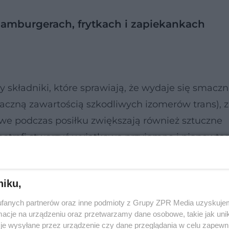
hamburgerach, frytkach i zapiekankach
zy składniki, które sprawiają, że wydaje się smacz
naczną zawartością szkodliwych izomerów trans), z
we podczas posiłku zwiększają również sztuczne
trafi stworzyć wyjątkowo przyjemne i niepowtar
sporą, choć złudną przyjemność podczas konsumpcji
lejny raz zjeść coś, co wydało ci się tak niezwykle
niku,
fanych partnerów oraz inne podmioty z Grupy ZPR Media uzyskujem
cje na urządzeniu oraz przetwarzamy dane osobowe, takie jak unika
je wysyłane przez urządzenie czy dane przeglądania w celu zapewn