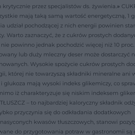
krytycznie przez specjalistów ds. żywienia.
»
CUK
szystkie mają taką samą wartość energetyczną, 1 g
ia udział pochodzącej z nich energii powinien st
ety. Warto zaznaczyć, że z cukrów prostych dodanyc
nie powinno jednak pochodzić więcej niż 10 proc. 
zowany lub duży mleczny deser może dostarczyć 
afinowanych. Wysokie spożycie cukrów prostych d
gii, której nie towarzyszą składniki mineralne ani 
a i glukoza mają wysoki indeks glikemiczy, co spra
, mimo iż charakteryzuje się niskim indeksem glik
TŁUSZCZ – to najbardziej kaloryczny składnik odży
zybko przyczynia się do odkładania dodatkowych
nienasyconych kwasów tłuszczowych, stanowi pozy
tywane do przygotowania potraw w gastronomii są 