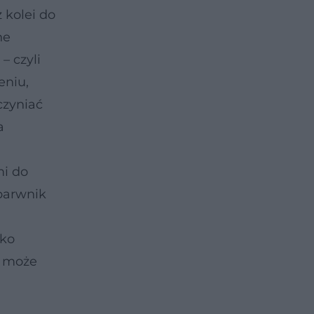
 kolei do
ne
– czyli
eniu,
czyniać
a
i do
 barwnik
ko
o może