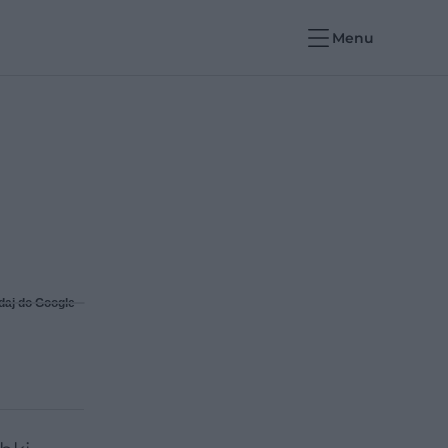
Menu
daj do Google