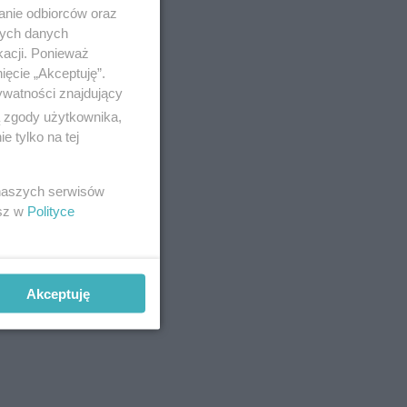
anie odbiorców oraz
nych danych
kacji. Ponieważ
ięcie „Akceptuję”.
ywatności znajdujący
ą zgody użytkownika,
 tylko na tej
 naszych serwisów
esz w
Polityce
Akceptuję