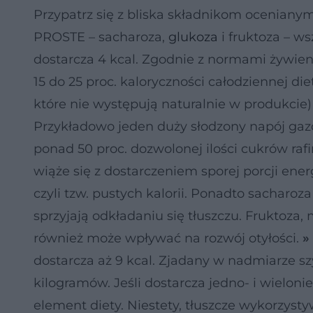
Przypatrz się z bliska składnikom ocenianym 
PROSTE – sacharoza,
glukoza
i fruktoza – w
dostarcza 4 kcal. Zgodnie z normami żywien
15 do 25 proc. kaloryczności całodziennej di
które nie występują naturalnie w produkcie) 
Przykładowo jeden duży słodzony napój ga
ponad 50 proc. dozwolonej ilości cukrów r
wiąże się z dostarczeniem sporej porcji ener
czyli tzw. pustych kalorii. Ponadto sacharoz
sprzyjają odkładaniu się tłuszczu. Fruktoza
również może wpływać na rozwój otyłości.
»
dostarcza aż 9 kcal. Zjadany w nadmiarze s
kilogramów. Jeśli dostarcza jedno- i wielo
element diety. Niestety, tłuszcze wykorzys