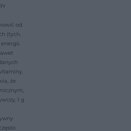
RY
anowić od
h (tych,
energii.
nawet
odanych
witaminy,
wia, że
emicznym,
wczy, 1 g
tywny
często