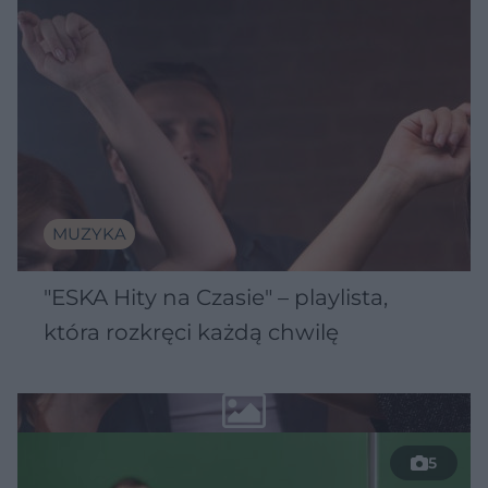
MUZYKA
"ESKA Hity na Czasie" – playlista,
która rozkręci każdą chwilę
5