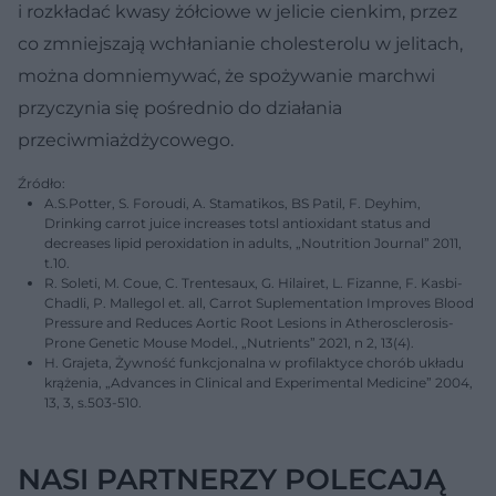
i rozkładać kwasy żółciowe w jelicie cienkim, przez
co zmniejszają wchłanianie cholesterolu w jelitach,
można domniemywać, że spożywanie marchwi
przyczynia się pośrednio do działania
przeciwmiażdżycowego.
Źródło:
A.S.Potter, S. Foroudi, A. Stamatikos, BS Patil, F. Deyhim,
Drinking carrot juice increases totsl antioxidant status and
decreases lipid peroxidation in adults, „Noutrition Journal” 2011,
t.10.
R. Soleti, M. Coue, C. Trentesaux, G. Hilairet, L. Fizanne, F. Kasbi-
Chadli, P. Mallegol et. all, Carrot Suplementation Improves Blood
Pressure and Reduces Aortic Root Lesions in Atherosclerosis-
Prone Genetic Mouse Model., „Nutrients” 2021, n 2, 13(4).
H. Grajeta, Żywność funkcjonalna w profilaktyce chorób układu
krążenia, „Advances in Clinical and Experimental Medicine” 2004,
13, 3, s.503-510.
NASI PARTNERZY POLECAJĄ