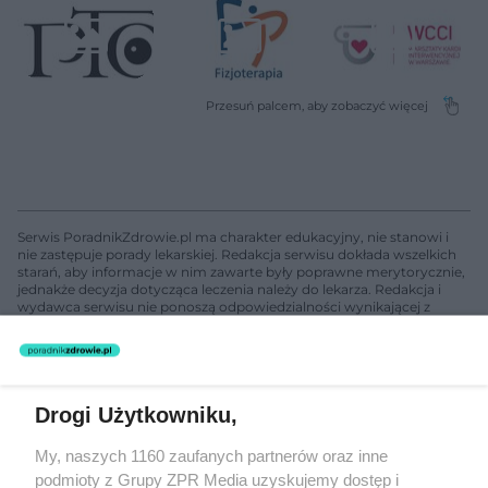
Serwis PoradnikZdrowie.pl ma charakter edukacyjny, nie stanowi i
nie zastępuje porady lekarskiej. Redakcja serwisu dokłada wszelkich
starań, aby informacje w nim zawarte były poprawne merytorycznie,
jednakże decyzja dotycząca leczenia należy do lekarza. Redakcja i
wydawca serwisu nie ponoszą odpowiedzialności wynikającej z
zastosowania informacji zamieszczonych na stronach serwisu, który
nie prowadzi działalności leczniczej polegającej na udzielaniu
świadczeń zdrowotnych w rozumieniu art. 3 ust 1 ustawy o
działalności leczniczej.
Drogi Użytkowniku,
Żaden utwór zamieszczony w serwisie nie może być powielany i
My, naszych 1160 zaufanych partnerów oraz inne
rozpowszechniany lub dalej rozpowszechniany w jakikolwiek sposób
podmioty z Grupy ZPR Media uzyskujemy dostęp i
(w tym także elektroniczny lub mechaniczny) na jakimkolwiek polu