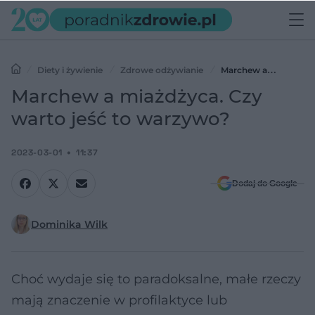
Diety i żywienie
Zdrowe odżywianie
Marchew a
miażdżyca. Czy warto jeść to warzywo?
Marchew a miażdżyca. Czy
warto jeść to warzywo?
2023-03-01
11:37
Dodaj do Google
Dominika Wilk
Choć wydaje się to paradoksalne, małe rzeczy
mają znaczenie w profilaktyce lub