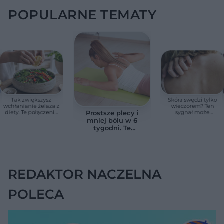
POPULARNE TEMATY
Tak zwiększysz
Skóra swędzi tylko
wchłanianie żelaza z
wieczorem? Ten
diety. Te połączenia
sygnał może
Prostsze plecy i
produktów
wskazywać na
mniej bólu w 6
pomagają przy
chorobę, która długo
tygodni. Te
anemii
nie daje objawów
ćwiczenia
pomagają
zmniejszyć wdowi
garb
REDAKTOR NACZELNA
POLECA