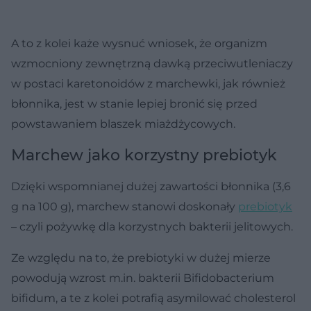
A to z kolei każe wysnuć wniosek, że organizm
wzmocniony zewnętrzną dawką przeciwutleniaczy
w postaci karetonoidów z marchewki, jak również
błonnika, jest w stanie lepiej bronić się przed
powstawaniem blaszek miażdżycowych.
Marchew jako korzystny prebiotyk
Dzięki wspomnianej dużej zawartości błonnika (3,6
g na 100 g), marchew stanowi doskonały
prebiotyk
– czyli pożywkę dla korzystnych bakterii jelitowych.
Ze względu na to, że prebiotyki w dużej mierze
powodują wzrost m.in. bakterii Bifidobacterium
bifidum, a te z kolei potrafią asymilować cholesterol