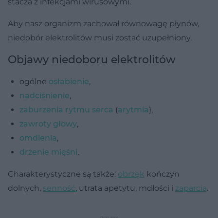
stacza z infekcjami wirusowymi.
Aby nasz organizm zachował równowagę płynów,
niedobór elektrolitów musi zostać uzupełniony.
Objawy niedoboru elektrolitów
ogólne
osłabienie
,
nadciśnienie
,
zaburzenia rytmu serca
(
arytmia
),
zawroty głowy
,
omdlenia
,
drżenie mięśni
.
Charakterystyczne są także:
obrzęk
kończyn
dolnych,
senność
, utrata apetytu, mdłości i
zaparcia
.