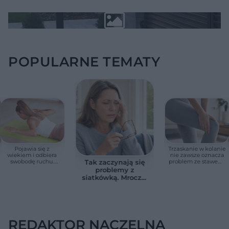
POPULARNE TEMATY
Pojawia się z
Trzaskanie w kolanie
wiekiem i odbiera
nie zawsze oznacza
swobodę ruchu.
problem ze stawem.
Tak zaczynają się
Wdowi garb można
Ten sygnał zmienia
problemy z
zmniejszyć
sytuację.
siatkówką. Mroczki
przed oczami
bywają pierwszym
sygnałem
REDAKTOR NACZELNA