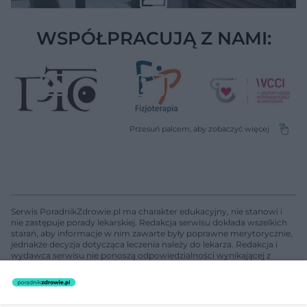
WSPÓŁPRACUJĄ Z NAMI:
Serwis PoradnikZdrowie.pl ma charakter edukacyjny, nie stanowi i
nie zastępuje porady lekarskiej. Redakcja serwisu dokłada wszelkich
starań, aby informacje w nim zawarte były poprawne merytorycznie,
jednakże decyzja dotycząca leczenia należy do lekarza. Redakcja i
wydawca serwisu nie ponoszą odpowiedzialności wynikającej z
zastosowania informacji zamieszczonych na stronach serwisu, który
nie prowadzi działalności leczniczej polegającej na udzielaniu
świadczeń zdrowotnych w rozumieniu art. 3 ust 1 ustawy o
działalności leczniczej.