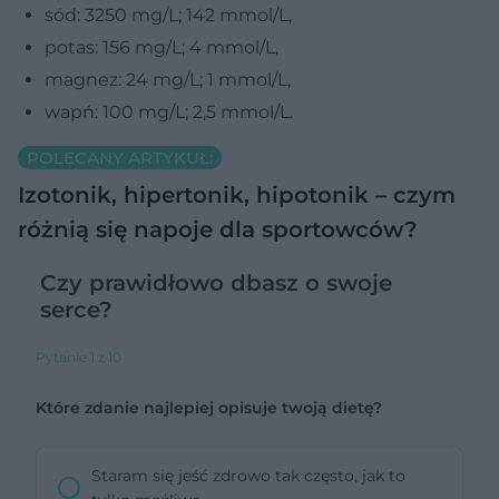
sód: 3250 mg/L; 142 mmol/L,
potas: 156 mg/L; 4 mmol/L,
magnez: 24 mg/L; 1 mmol/L,
wapń: 100 mg/L; 2,5 mmol/L.
POLECANY ARTYKUŁ:
Izotonik, hipertonik, hipotonik – czym
różnią się napoje dla sportowców?
Czy prawidłowo dbasz o swoje
serce?
Pytanie 1 z 10
Które zdanie najlepiej opisuje twoją dietę?
Staram się jeść zdrowo tak często, jak to