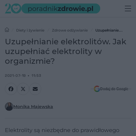
Diety i żywienie
Zdrowe odżywianie
Uzupełnianie
elektrolitów. Jak uzupełniać elektrolity w organizmie?
Uzupełnianie elektrolitów. Jak
uzupełniać elektrolity w
organizmie?
2021-07-19
11:53
Dodaj do Google
Monika Majewska
Elektrolity są niezbędne do prawidłowego