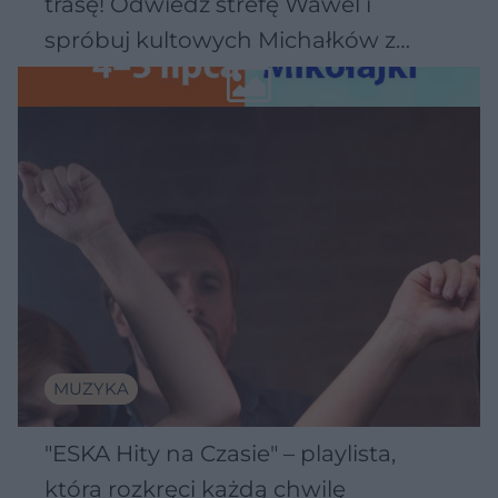
trasę! Odwiedź strefę Wawel i
spróbuj kultowych Michałków z
Wawelu
MUZYKA
"ESKA Hity na Czasie" – playlista,
która rozkręci każdą chwilę