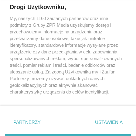
Drogi Użytkowniku,
Żaden utwór zamieszczony w serwisie nie może być powielany i
My, naszych 1160 zaufanych partnerów oraz inne
rozpowszechniany lub dalej rozpowszechniany w jakikolwiek sposób
podmioty z Grupy ZPR Media uzyskujemy dostęp i
(w tym także elektroniczny lub mechaniczny) na jakimkolwiek polu
eksploatacji w jakiejkolwiek formie, włącznie z umieszczaniem w
przechowujemy informacje na urządzeniu oraz
Internecie bez pisemnej zgody właściciela praw. Jakiekolwiek użycie
przetwarzamy dane osobowe, takie jak unikalne
lub wykorzystanie utworów w całości lub w części z naruszeniem
identyfikatory, standardowe informacje wysyłane przez
prawa, tzn. bez właściwej zgody, jest zabronione pod groźbą kary i
może być ścigane prawnie.
urządzenie czy dane przeglądania w celu zapewniania
spersonalizowanych reklam, wybór spersonalizowanych
treści, pomiar reklam i treści, badanie odbiorców oraz
ulepszanie usług. Za zgodą Użytkownika my i Zaufani
Partnerzy możemy używać dokładnych danych
geolokalizacyjnych oraz aktywnie skanować
charakterystykę urządzenia do celów identyfikacji.
O nas
Ponieważ cenimy Twoją prywatność, prosimy o zgodę na
korzystanie z tych technologii poprzez kliknięcie
Informacje prawne
„Akceptuję”. Zgoda jest dobrowolna i zawsze możesz ją
zmienić/wycofać klikając przycisk ustawień prywatności
Nasze serwisy
PARTNERZY
USTAWIENIA
znajdujący się w lewym dolnym rogu strony
. Niektóre
© 2026 Grupa ZPR Media
rodzaje przetwarzania danych nie wymagają zgody