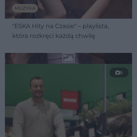
MUZYKA
"ESKA Hity na Czasie" – playlista,
która rozkręci każdą chwilę
5