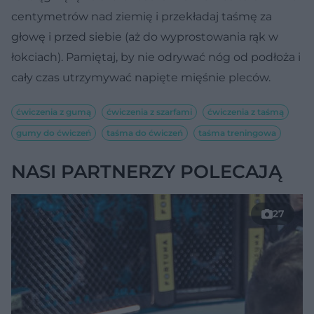
centymetrów nad ziemię i przekładaj taśmę za
głowę i przed siebie (aż do wyprostowania rąk w
łokciach). Pamiętaj, by nie odrywać nóg od podłoża i
cały czas utrzymywać napięte mięśnie pleców.
ćwiczenia z gumą
ćwiczenia z szarfami
ćwiczenia z taśmą
gumy do ćwiczeń
taśma do ćwiczeń
taśma treningowa
NASI PARTNERZY POLECAJĄ
27