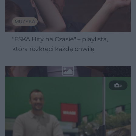
MUZYKA
"ESKA Hity na Czasie" – playlista,
która rozkręci każdą chwilę
5