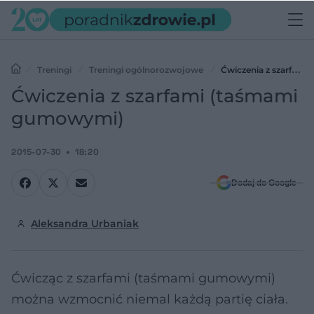
Treningi
Treningi ogólnorozwojowe
Ćwiczenia z szarfami
(taśmami gumowymi)
Ćwiczenia z szarfami (taśmami
gumowymi)
2015-07-30
18:20
Dodaj do Google
Aleksandra Urbaniak
Ćwicząc z szarfami (taśmami gumowymi)
można wzmocnić niemal każdą partię ciała.