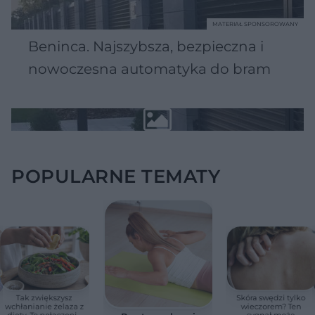
MATERIAŁ SPONSOROWANY
Beninca. Najszybsza, bezpieczna i
nowoczesna automatyka do bram
POPULARNE TEMATY
Tak zwiększysz
Skóra swędzi tylko
wchłanianie żelaza z
wieczorem? Ten
diety. Te połączenia
sygnał może