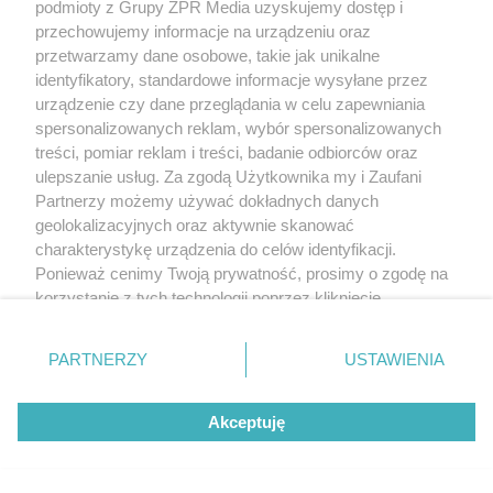
podmioty z Grupy ZPR Media uzyskujemy dostęp i
Beninca. Najszybsza, bezpieczna i
przechowujemy informacje na urządzeniu oraz
nowoczesna automatyka do bram
przetwarzamy dane osobowe, takie jak unikalne
identyfikatory, standardowe informacje wysyłane przez
urządzenie czy dane przeglądania w celu zapewniania
spersonalizowanych reklam, wybór spersonalizowanych
treści, pomiar reklam i treści, badanie odbiorców oraz
ulepszanie usług. Za zgodą Użytkownika my i Zaufani
WSPÓŁPRACUJĄ Z NAMI:
Partnerzy możemy używać dokładnych danych
geolokalizacyjnych oraz aktywnie skanować
charakterystykę urządzenia do celów identyfikacji.
Ponieważ cenimy Twoją prywatność, prosimy o zgodę na
korzystanie z tych technologii poprzez kliknięcie
„Akceptuję”. Zgoda jest dobrowolna i zawsze możesz ją
zmienić/wycofać klikając przycisk ustawień prywatności
PARTNERZY
USTAWIENIA
znajdujący się w lewym dolnym rogu strony
. Niektóre
rodzaje przetwarzania danych nie wymagają zgody
Akceptuję
użytkownika, ale masz prawo sprzeciwić się takiemu
przetwarzaniu. Preferencje będą miały zastosowanie tylko
na tej witrynie.
Serwis PoradnikZdrowie.pl ma charakter edukacyjny, nie stanowi i