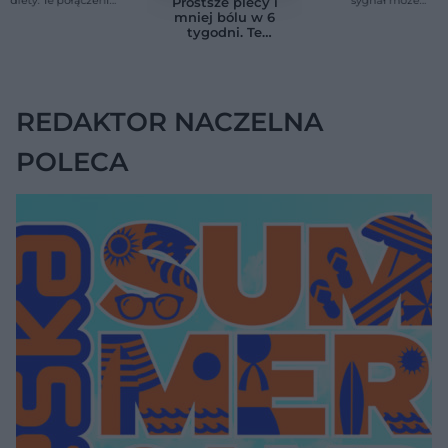
Prostsze plecy i
produktów
wskazywać na
mniej bólu w 6
pomagają przy
chorobę, która długo
tygodni. Te
anemii
nie daje objawów
ćwiczenia
pomagają
zmniejszyć wdowi
garb
REDAKTOR NACZELNA
POLECA