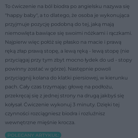
To ćwiczenie na ból biodra po angielsku nazywa się
"happy baby", a to dlatego, że osoba je wykonująca
przyjmuje pozycję podobną do tej, jaką mają
niemowlęta bawiące się swoimi nóżkami i rączkami.
Najpierw więc połóż się płasko na macie i prawą
ręką złap prawą stopę, a lewą ręką - lewą stopę (nie
przyciągaj przy tym zbyt mocno łydek do ud - stopy
powinny zostać w górze). Następnie powoli
przyciągnij kolana do klatki piersiowej, w kierunku
pach. Cały czas trzymając głowę na podłożu,
przekręcaj się z jednej strony na drugą jakbyś się
kołysał. Ćwiczenie wykonuj 3 minuty. Dzięki tej
czynności rozciągniesz biodra i rozluźnisz
wewnętrzne mięśnie krocza.
POLECANY ARTYKUŁ: