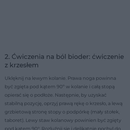
2. Ćwiczenia na ból bioder: ćwiczenie
z krzesłem
Uklęknij na lewym kolanie. Prawa noga powinna
być zgięta pod kątem 90º w kolanie i całą stopą
opierać się o podłoże. Następnie, by uzyskać
stabilną pozycję, oprzyj prawą rękę o krzesło, a lewą
grzbietową stronę stopy o podpórkę (mały stołek,
taboret). Lewy staw kolanowy powinien być zgięty
pod kątem 90°. Rozluźnij się i delikatnie pochyl do