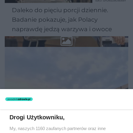
TEKST SPONSOROWANY
Daleko do pięciu porcji dziennie.
Badanie pokazuje, jak Polacy
naprawdę jedzą warzywa i owoce
Drogi Użytkowniku,
My, naszych 1160 zaufanych partnerów oraz inne
MATERIAŁ SPONSOROWANY