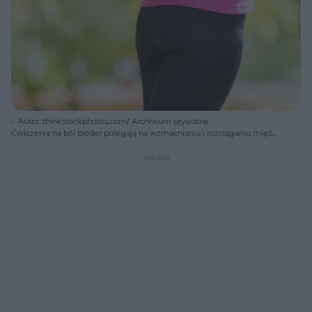
Autor: thinkstockphotos.com/ Archiwum prywatne
Ćwiczenia na ból bioder polegają na wzmacnianiu i rozciąganiu mięśni
zlokalizowanych w okolicy stawu biodrowego.