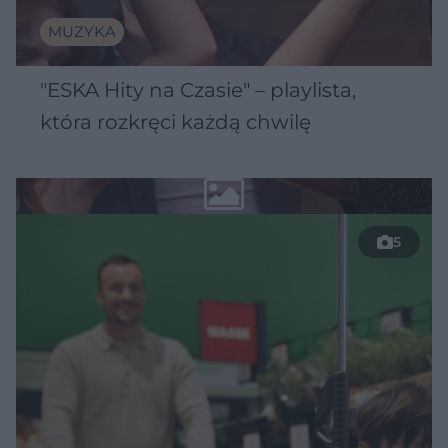
MUZYKA
"ESKA Hity na Czasie" – playlista,
która rozkręci każdą chwilę
5