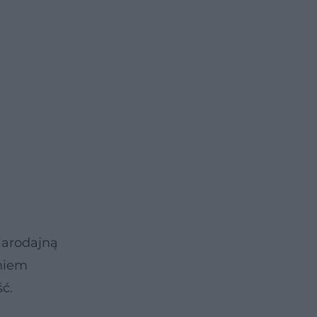
iarodajną
eniem
ć.