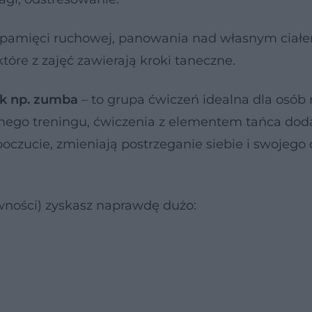
 pamięci ruchowej, panowania nad własnym ciałe
óre z zajęć zawierają kroki taneczne.
ak np. zumba
– to grupa ćwiczeń idealna dla osób 
nego treningu, ćwiczenia z elementem tańca dod
czucie, zmieniają postrzeganie siebie i swojego ci
wności) zyskasz naprawdę dużo: