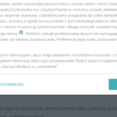
klam, wybór spersonalizowanych treści, pomiar reklam i treści, bad
 zgodą Użytkownika my i Zaufani Partnerzy możemy używać dokład
az aktywnie skanować charakterystykę urządzenia do celów identyfi
ść, prosimy o zgodę na korzystanie z tych technologii poprzez klikn
a i zawsze możesz ją zmienić/wycofać klikając przycisk ustawień pr
ogu strony
. Niektóre rodzaje przetwarzania danych nie wymagaj
iwić się takiemu przetwarzaniu. Preferencje będą miały zastosowanie
w obwodach (
redukcja tkanki tłuszczowej
), zwięk
ogólne wzmocnienie organizmu.
szymi informacjami, abyś mógł świadomie i komfortowo korzystać z
gółowe informacje dotyczące przetwarzania Twoich danych znajdzi
s
oraz po kliknięciu w „Ustawienia”.
rócz korzyści fizycznych, zapewnia przede wszyst
zmocnienie, rozciąganie i uelastycznienie mięśni,
USTAWIENIA
jest wolne, więc można popracować nad nauką
zciągnięcia mięśni, zmniejszenie bólu pleców, zn
gi, odstresowanie.