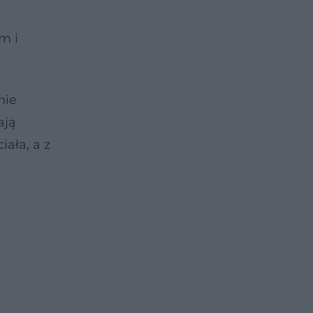
m i
nie
ają
ała, a z