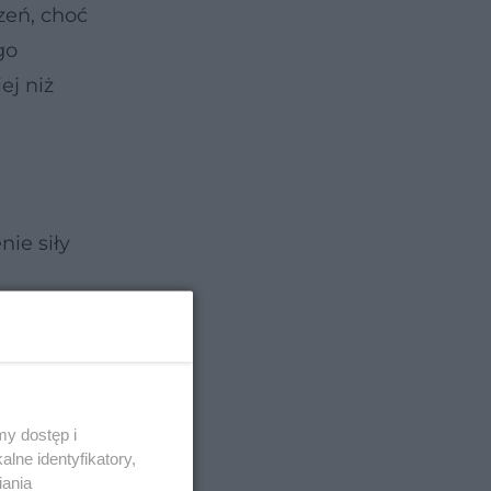
zeń, choć
go
ej niż
nie siły
y dostęp i
lne identyfikatory,
iania