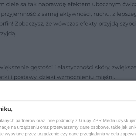
im ciele są tak naprawdę efektem ubocznym ćwic
rp przyjemność z samej aktywności, ruchu, z lepsze
fin! Zobaczysz, że wówczas efekty przyjdą szybci
rzyjdą.
iększenie gęstości i elastyczności skóry, zwiększe
ki i postawy, dzięki wzmocnieniu mięśni.
niku,
fanych partnerów oraz inne podmioty z Grupy ZPR Media uzyskujem
cje na urządzeniu oraz przetwarzamy dane osobowe, takie jak unika
je wysyłane przez urządzenie czy dane przeglądania w celu zapewn