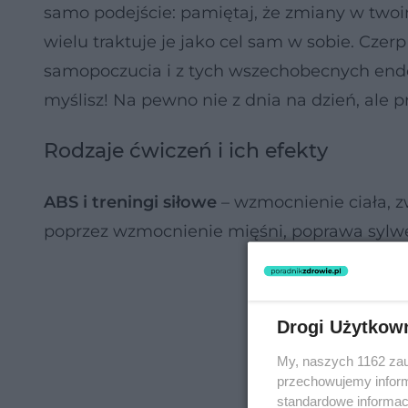
samo podejście: pamiętaj, że zmiany w two
wielu traktuje je jako cel sam w sobie. Cze
samopoczucia i z tych wszechobecnych endor
myślisz! Na pewno nie z dnia na dzień, ale p
Rodzaje ćwiczeń i ich efekty
ABS i treningi siłowe
– wzmocnienie ciała, zw
poprzez wzmocnienie mięśni, poprawa sylwet
Drogi Użytkow
My, naszych 1162 zau
przechowujemy informa
standardowe informac