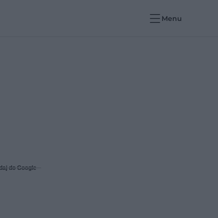
Menu
daj do Google