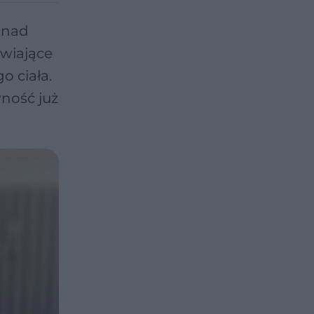
y nad
awiające
 ciała.
wność już