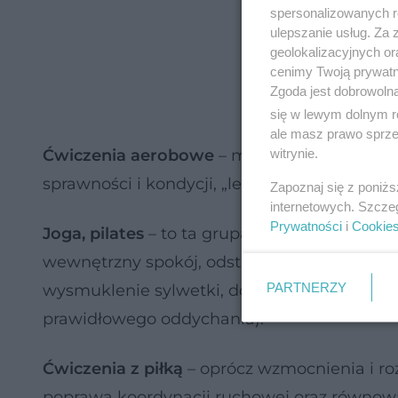
spersonalizowanych re
ulepszanie usług. Za
geolokalizacyjnych or
cenimy Twoją prywatno
Zgoda jest dobrowoln
się w lewym dolnym r
ale masz prawo sprzec
witrynie.
Ćwiczenia aerobowe
– mniej centymetrów 
sprawności i kondycji, „lekkość” postawy, 
Zapoznaj się z poniż
internetowych. Szcze
Prywatności
i
Cookie
Joga, pilates
– to ta grupa ćwiczeń, które op
wewnętrzny spokój, odstresowanie, relaks, w
PARTNERZY
wysmuklenie sylwetki, dotlenienie (tempo 
prawidłowego oddychania).
Ćwiczenia z piłką
– oprócz wzmocnienia i ro
poprawa koordynacji ruchowej oraz równowa