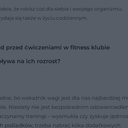
bie, że robisz coś dla siebie i swojego organizmu;
ydaje się także w życiu codziennym.
yd przed ćwiczeniami w fitness klubie
ływa na ich rozrost?
dne, bo wskaźnik wagi jest dla nas najbardziej m
e. Niestety nie jest bezpośrednim odzwierciedl
 zaczynamy treningi – wysmukla czy zyskuje jędrnoś
ich pośladków
, trzeba nabrać kilka dodatkowych