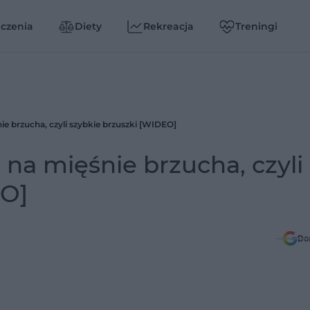
czenia
Diety
Rekreacja
Treningi
e brzucha, czyli szybkie brzuszki [WIDEO]
na mięśnie brzucha, czyli
EO]
Do