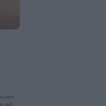
obudzić
e jeśli