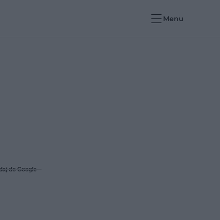
Menu
daj do Google