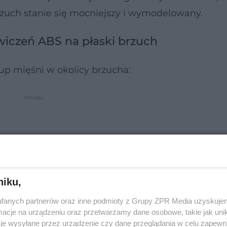
zuch stanie się mocniejszy i wymodelowany.
wiczeń ABS na płaski brzuch
p mięśni w okolicy brzucha:
niku,
fanych partnerów oraz inne podmioty z Grupy ZPR Media uzyskujem
cje na urządzeniu oraz przetwarzamy dane osobowe, takie jak unika
je wysyłane przez urządzenie czy dane przeglądania w celu zapewn