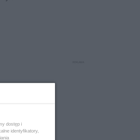
y dostęp i
lne identyfikatory,
iania