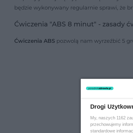
będzie wykonywany regularnie sprawi, że br
Ćwiczenia "ABS 8 minut" - zasady ć
Ćwiczenia ABS
pozwolą nam wyrzeźbić 5 gru
Drogi Użytkow
My, naszych 1162 zau
przechowujemy informa
standardowe informac