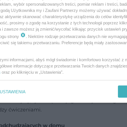
klam, wybór spersonalizowanych treści, pomiar reklam i treści, bad
 zgodą Użytkownika my i Zaufani Partnerzy możemy używać dokład
az aktywnie skanować charakterystykę urządzenia do celów identyfi
ść, prosimy o zgodę na korzystanie z tych technologii poprzez klikn
a i zawsze możesz ją zmienić/wycofać klikając przycisk ustawień pr
ogu strony
. Niektóre rodzaje przetwarzania danych nie wymagaj
iwić się takiemu przetwarzaniu. Preferencje będą miały zastosowanie
szymi informacjami, abyś mógł świadomie i komfortowo korzystać z
gółowe informacje dotyczące przetwarzania Twoich danych znajdzi
s
oraz po kliknięciu w „Ustawienia”.
 jest różnorodność. Podczas treningu należy zm
5 grup mięśni. Pamiętaj, że każde powtórzenie p
wanie ćwiczeń sprawia, że musimy włożyć więcej 
USTAWIENIA
st trudniejszy, tym większe jego efekty. Trening AB
dzy ćwiczeniami.
ń odchudzających w domu