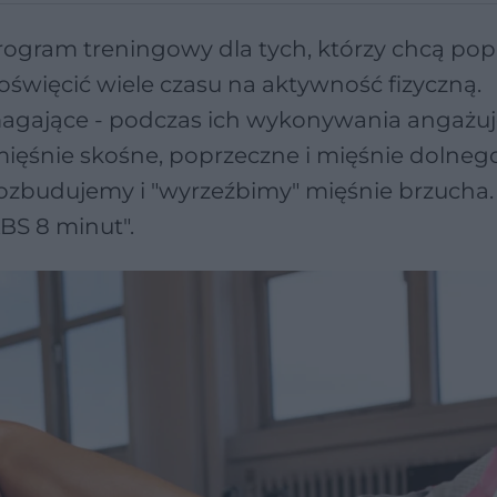
program treningowy dla tych, którzy chcą po
święcić wiele czasu na aktywność fizyczną.
magające - podczas ich wykonywania angażu
 mięśnie skośne, poprzeczne i mięśnie dolneg
ozbudujemy i "wyrzeźbimy" mięśnie brzucha.
BS 8 minut".