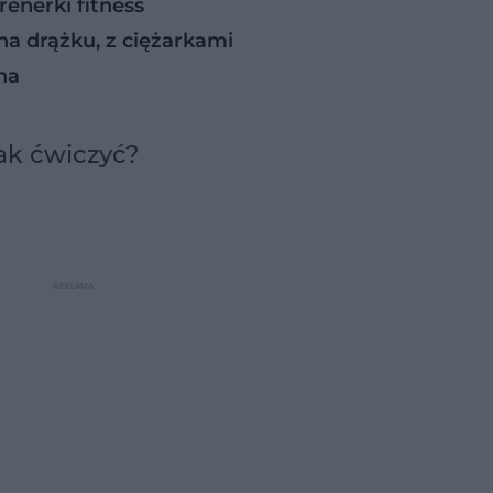
renerki fitness
na drążku, z ciężarkami
ha
jak ćwiczyć?