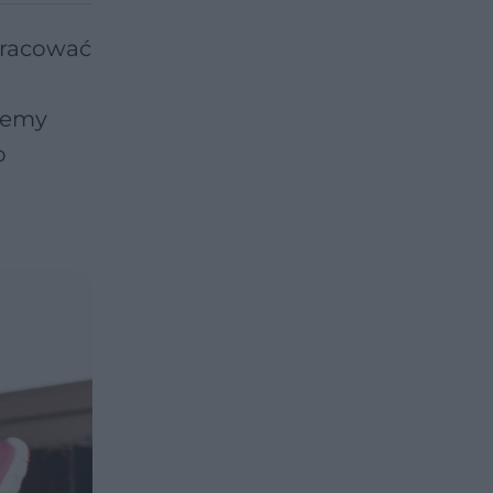
pracować
jemy
o