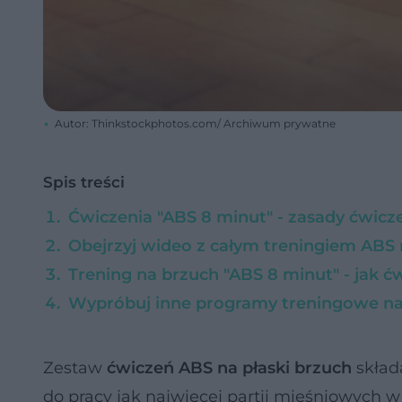
Autor: Thinkstockphotos.com/ Archiwum prywatne
Spis treści
Ćwiczenia "ABS 8 minut" - zasady ćwicz
Obejrzyj wideo z całym treningiem ABS
Trening na brzuch "ABS 8 minut" - jak ć
Wypróbuj inne programy treningowe na 
Zestaw
ćwiczeń ABS na płaski brzuch
składa
do pracy jak najwięcej partii mięśniowych w o