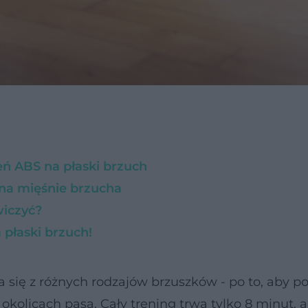
eń ABS na płaski brzuch
 na mięśnie brzucha
wiczyć?
płaski brzuch!
 się z różnych rodzajów brzuszków - po to, aby p
kolicach pasa. Cały trening trwa tylko 8 minut, al