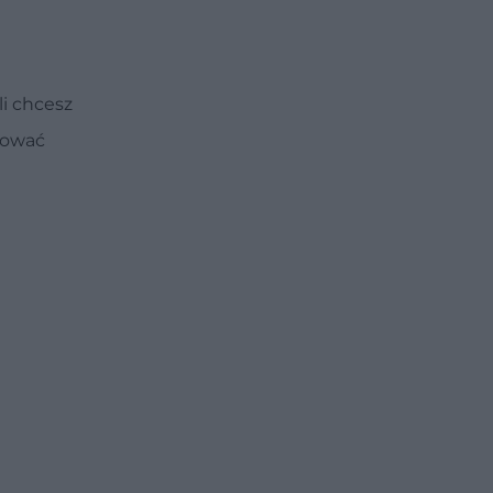
li chcesz
sować