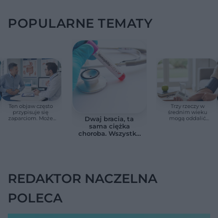
POPULARNE TEMATY
Ten objaw często
Trzy rzeczy w
przypisuje się
średnim wieku
zaparciom. Może
mogą oddalić
Dwaj bracia, ta
jednak wskazywać
demencję o prawie
sama ciężka
na chorobę jelita
13 lat. Naukowcy
choroba. Wszystko
wskazali kluczowe
zmieniają jedne
czynniki
urodziny
REDAKTOR NACZELNA
POLECA