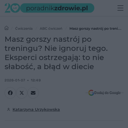
Ćwiczenia
ABC ćwiczeń
Masz gorszy nastrój po treningu?
Nie ignoruj tego. Eksperci ostrzegają: to nie słabość, a błąd w diecie
Masz gorszy nastrój po
treningu? Nie ignoruj tego.
Eksperci ostrzegają: to nie
słabość, a błąd w diecie
2026-01-07
12:49
Dodaj do Google
Katarzyna Urzykowska