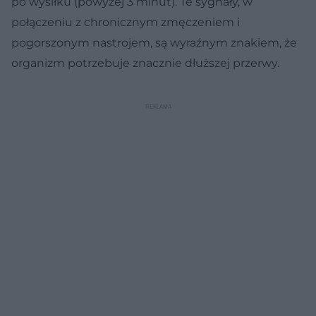
po wysiłku (powyżej 3 minut). Te sygnały, w
połączeniu z chronicznym zmęczeniem i
pogorszonym nastrojem, są wyraźnym znakiem, że
organizm potrzebuje znacznie dłuższej przerwy.