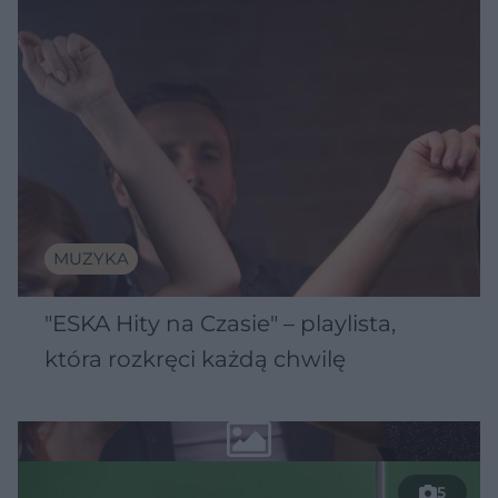
MUZYKA
"ESKA Hity na Czasie" – playlista,
która rozkręci każdą chwilę
5