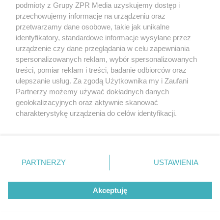
podmioty z Grupy ZPR Media uzyskujemy dostęp i
(w tym także elektroniczny lub mechaniczny) na jakimkolwiek polu
eksploatacji w jakiejkolwiek formie, włącznie z umieszczaniem w
przechowujemy informacje na urządzeniu oraz
Internecie bez pisemnej zgody właściciela praw. Jakiekolwiek użycie
przetwarzamy dane osobowe, takie jak unikalne
lub wykorzystanie utworów w całości lub w części z naruszeniem
identyfikatory, standardowe informacje wysyłane przez
prawa, tzn. bez właściwej zgody, jest zabronione pod groźbą kary i
może być ścigane prawnie.
urządzenie czy dane przeglądania w celu zapewniania
spersonalizowanych reklam, wybór spersonalizowanych
treści, pomiar reklam i treści, badanie odbiorców oraz
ulepszanie usług. Za zgodą Użytkownika my i Zaufani
Partnerzy możemy używać dokładnych danych
geolokalizacyjnych oraz aktywnie skanować
charakterystykę urządzenia do celów identyfikacji.
O nas
Ponieważ cenimy Twoją prywatność, prosimy o zgodę na
korzystanie z tych technologii poprzez kliknięcie
Informacje prawne
„Akceptuję”. Zgoda jest dobrowolna i zawsze możesz ją
zmienić/wycofać klikając przycisk ustawień prywatności
Nasze serwisy
PARTNERZY
USTAWIENIA
znajdujący się w lewym dolnym rogu strony
. Niektóre
© 2026 Grupa ZPR Media
rodzaje przetwarzania danych nie wymagają zgody
Akceptuję
użytkownika, ale masz prawo sprzeciwić się takiemu
przetwarzaniu. Preferencje będą miały zastosowanie tylko
na tej witrynie.