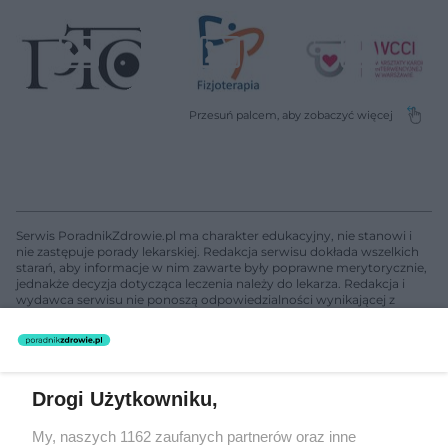
Serwis PoradnikZdrowie.pl ma charakter edukacyjny, nie stanowi i
nie zastępuje porady lekarskiej. Redakcja serwisu dokłada wszelkich
starań, aby informacje w nim zawarte były poprawne merytorycznie,
jednakże decyzja dotycząca leczenia należy do lekarza. Redakcja i
wydawca serwisu nie ponoszą odpowiedzialności wynikającej z
zastosowania informacji zamieszczonych na stronach serwisu, który
nie prowadzi działalności leczniczej polegającej na udzielaniu
świadczeń zdrowotnych w rozumieniu art. 3 ust 1 ustawy o
działalności leczniczej.
Drogi Użytkowniku,
Żaden utwór zamieszczony w serwisie nie może być powielany i
My, naszych 1162 zaufanych partnerów oraz inne
rozpowszechniany lub dalej rozpowszechniany w jakikolwiek sposób