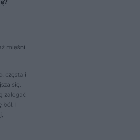
ię?
aż mięśni
. częsta i
sza się,
ją zalegać
ból. I
j,