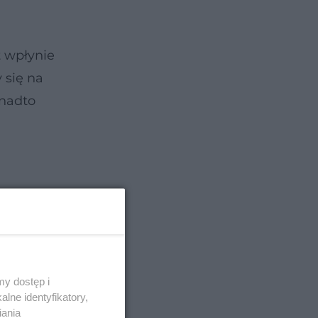
t wpłynie
 się na
anadto
y dostęp i
lne identyfikatory,
iania