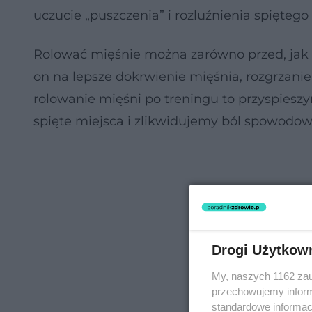
uczucie „puszczenia” i rozluźnienia spiętego
Rolować mięśnie można zarówno przed, jak 
on na lepsze dokrwienie mięśnia, rozgrzanie
rolowanie mięśni po treningu to przyspiesz
spięte miejsca i zlikwidujemy ból spowodo
Drogi Użytkow
My, naszych 1162 zau
przechowujemy informa
standardowe informac