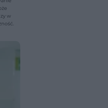
wanie
oże
azy w
zność.