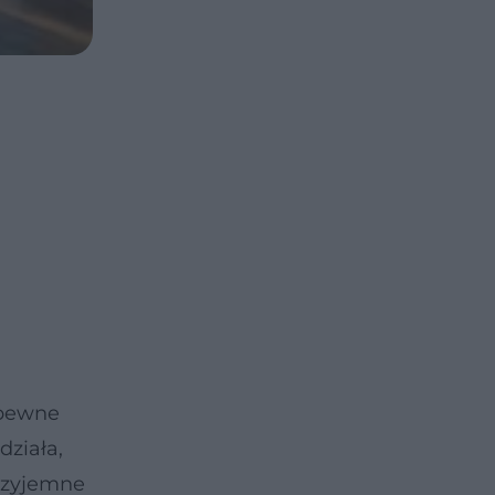
 pewne
działa,
rzyjemne