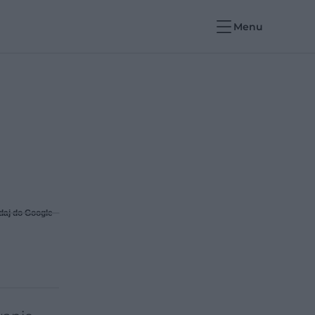
Menu
daj do Google