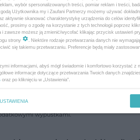
klam, wybór spersonalizowanych treści, pomiar reklam i treści, bad
 zgodą Użytkownika my i Zaufani Partnerzy możemy używać dokład
az aktywnie skanować charakterystykę urządzenia do celów identyfi
ść, prosimy o zgodę na korzystanie z tych technologii poprzez klikn
drowotnych, jednak to, jakie otrzymamy korzyści,
a i zawsze możesz ją zmienić/wycofać klikając przycisk ustawień pr
i rolowania i pory, którą wybierzemy.
ogu strony
. Niektóre rodzaje przetwarzania danych nie wymagaj
iwić się takiemu przetwarzaniu. Preferencje będą miały zastosowanie
szymi informacjami, abyś mógł świadomie i komfortowo korzystać z
gółowe informacje dotyczące przetwarzania Twoich danych znajdzi
cjalnie do tego przeznaczonym rollerem. Ruch t
s
oraz po kliknięciu w „Ustawienia”.
 dzieje się, kiedy ciężar ciała kładziemy na roll
Sam roller natomiast również można przyrównać d
USTAWIENIA
 grubszy, wykonany jest ze specjalnego tworzywa sz
 dodatkowymi wypustkami.