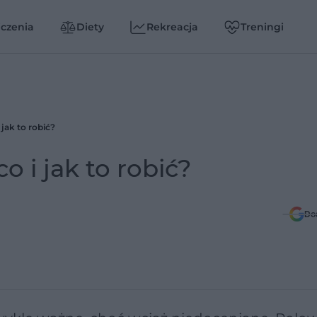
czenia
Diety
Rekreacja
Treningi
 jak to robić?
o i jak to robić?
Do