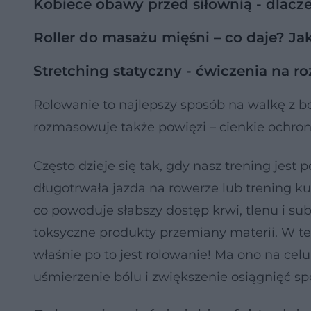
Kobiece obawy przed siłownią - dlacz
Roller do masażu mięśni – co daje? J
Stretching statyczny - ćwiczenia na r
Rolowanie to najlepszy sposób na walkę z bó
rozmasowuje także powięzi – cienkie ochronn
Często dzieje się tak, gdy nasz trening jest 
długotrwała jazda na rowerze lub trening ku
co powoduje słabszy dostęp krwi, tlenu i su
toksyczne produkty przemiany materii. W ten
właśnie po to jest rolowanie! Ma ono na c
uśmierzenie bólu i zwiększenie osiągnięć s