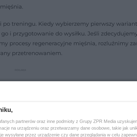
 mięśnia.
i po treningu. Kiedy wybierzemy pierwszy warian
 go i przygotowanie do wysiłku. Jeśli zdecydujemy
ymy procesy regeneracyjne mięśnia, rozluźnimy z
wany przetrenowaniem.
niku,
fanych partnerów oraz inne podmioty z Grupy ZPR Media uzyskujem
cje na urządzeniu oraz przetwarzamy dane osobowe, takie jak unika
je wysyłane przez urządzenie czy dane przeglądania w celu zapewn