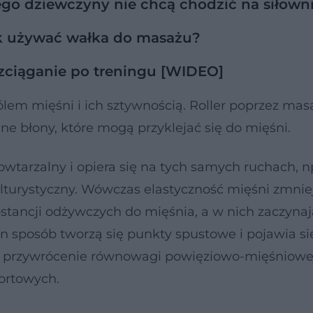
ego dziewczyny nie chcą chodzić na siłown
ak używać wałka do masażu?
ozciąganie po treningu [WIDEO]
lem mięśni i ich sztywnością. Roller poprzez mas
e błony, które mogą przyklejać się do mięśni.
powtarzalny i opiera się na tych samych ruchach, np
lturystyczny. Wówczas elastyczność mięśni zmniej
bstancji odżywczych do mięśnia, a w nich zaczyna
 sposób tworzą się punkty spustowe i pojawia się 
elu przywrócenie równowagi powięziowo-mięśniowe
portowych.