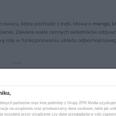
owocu, które pochodzi z Indii. Mowa o
mango
, k
ienie. Zawiera wiele cennych składników odżywc
ową rolę w funkcjonowaniu układu odpornościoweg
niku,
fanych partnerów oraz inne podmioty z Grupy ZPR Media uzyskujem
cje na urządzeniu oraz przetwarzamy dane osobowe, takie jak unika
je wysyłane przez urządzenie czy dane przeglądania w celu zapewn