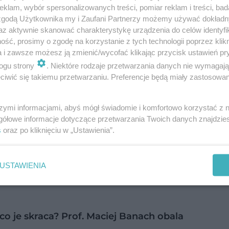
klam, wybór spersonalizowanych treści, pomiar reklam i treści, bad
 zgodą Użytkownika my i Zaufani Partnerzy możemy używać dokład
az aktywnie skanować charakterystykę urządzenia do celów identyfi
ść, prosimy o zgodę na korzystanie z tych technologii poprzez klikn
a i zawsze możesz ją zmienić/wycofać klikając przycisk ustawień pr
jący w mango, takich jak: mangiferyna, kwercety
ogu strony
. Niektóre rodzaje przetwarzania danych nie wymagaj
apalnych i
stresu oksydacyjnego
w organizmie, cz
iwić się takiemu przetwarzaniu. Preferencje będą miały zastosowanie
starzeniem się i chorobami przewlekłymi - powi
anaker.
szymi informacjami, abyś mógł świadomie i komfortowo korzystać z
gółowe informacje dotyczące przetwarzania Twoich danych znajdzi
s
oraz po kliknięciu w „Ustawienia”.
 zdrowie układu pokarmowego i dobroczynnie wpł
da za wiele zadań, np. pomaga regulować pracę j
 na dłużej, co jest szczególnie ważne, jeśli boryk
USTAWIENIA
co je skraca? Prof. Maciej Banach obala