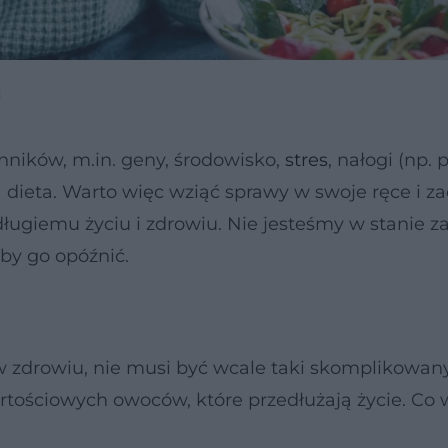
j
nników, m.in. geny, środowisko,
stres
, nałogi (np. 
a dieta. Warto więc wziąć sprawy w swoje ręce i z
długiemu życiu i zdrowiu. Nie jesteśmy w stanie 
 by go opóźnić.
a w zdrowiu, nie musi być wcale taki skomplikowany
tościowych owoców, które przedłużają życie. Co 