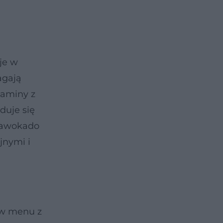
je w
agają
taminy z
duje się
w awokado
jnymi i
ć w menu z