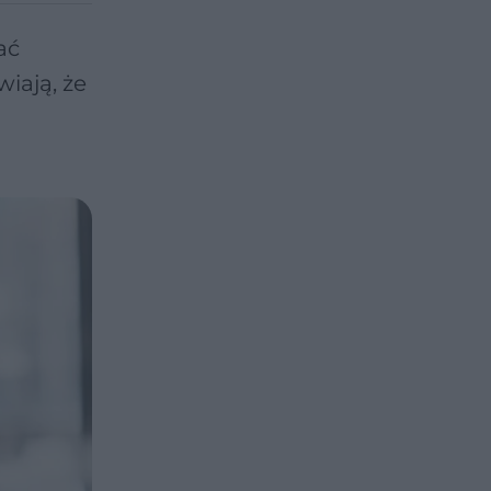
ać
iają, że