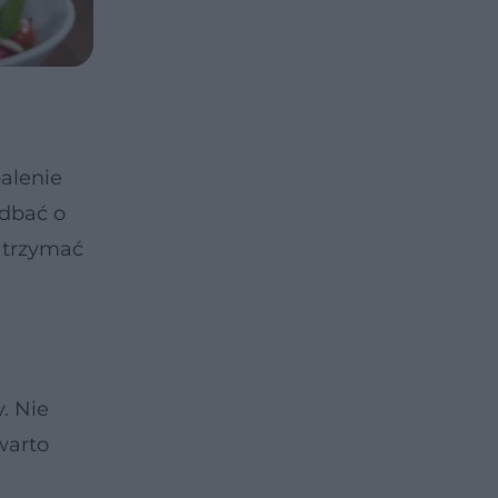
palenie
adbać o
zatrzymać
. Nie
warto