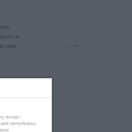
tóre
zych, w
o oraz
y dostęp i
lne identyfikatory,
iania