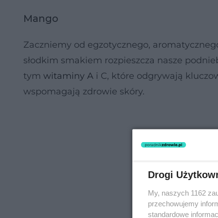
Mango
Zaczniemy od egzotycznego, aromatycznego 
słodkim smakiem rozpieszcza nasze podnieb
tym
witaminy A
i C, które odgrywają klucz
wspomagają zdrowie skóry.
Drogi Użytkow
My, naszych 1162 zau
przechowujemy informa
standardowe informac