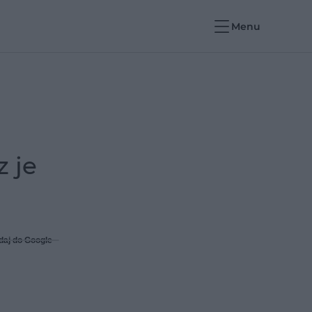
Menu
 je
daj do Google