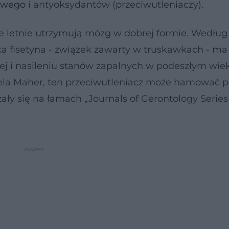
owego
i antyoksydantów (przeciwutleniaczy).
 letnie utrzymują mózg w dobrej formie. Według
a fisetyna - związek zawarty w truskawkach - ma
j i nasileniu stanów zapalnych w podeszłym wiek
amela Maher, ten przeciwutleniacz może hamować p
ały się na łamach „Journals of Gerontology Series 