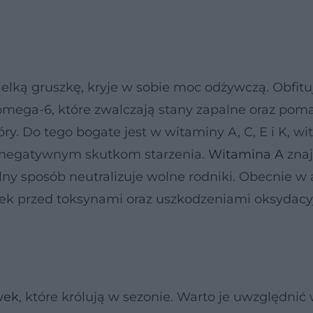
lką gruszkę, kryje w sobie moc odżywczą. Obfitu
omega-6, które zwalczają stany zapalne oraz pom
. Do tego bogate jest w witaminy A, C, E i K, wi
ć negatywnym skutkom starzenia.
Witamina A
znaj
lny sposób neutralizuje wolne rodniki. Obecnie 
ek przed toksynami oraz uszkodzeniami oksydacy
wek
, które królują w sezonie. Warto je uwzględni