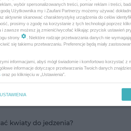
ie jadalnych kwiatów znajdują się między innymi:
klam, wybór spersonalizowanych treści, pomiar reklam i treści, bad
 zgodą Użytkownika my i Zaufani Partnerzy możemy używać dokład
az aktywnie skanować charakterystykę urządzenia do celów identyfi
ść, prosimy o zgodę na korzystanie z tych technologii poprzez klikn
ałaniu narkotycznym,
a i zawsze możesz ją zmienić/wycofać klikając przycisk ustawień pr
ogu strony
. Niektóre rodzaje przetwarzania danych nie wymagaj
iwić się takiemu przetwarzaniu. Preferencje będą miały zastosowanie
szymi informacjami, abyś mógł świadomie i komfortowo korzystać z
gółowe informacje dotyczące przetwarzania Twoich danych znajdzi
Na kaszel, wątrobę i zdrowe jelita. Jedne z
ykule
s
oraz po kliknięciu w „Ustawienia”.
 apteczki
Poprawia cerę, leczy reumatyz
eczytasz w artykule
USTAWIENIA
możesz zjeść nawet na kanapce
rać kwiaty do jedzenia?