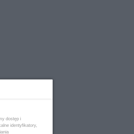
y dostęp i
lne identyfikatory,
iania