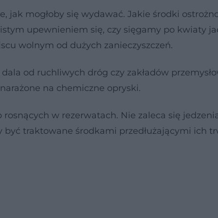
te, jak mogłoby się wydawać. Jakie środki ostrożno
istym upewnieniem się, czy sięgamy po kwiaty ja
ejscu wolnym od dużych zanieczyszczeń.
z dala od ruchliwych dróg czy zakładów przemysł
 narażone na chemiczne opryski.
 rosnących w rezerwatach. Nie zaleca się jedzeni
 być traktowane środkami przedłużającymi ich t