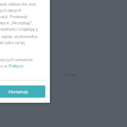
anie odbiorców oraz
nych danych
kacji. Ponieważ
ięcie „Akceptuję”.
ywatności znajdujący
ą zgody użytkownika,
 tylko na tej
 naszych serwisów
esz w
Polityce
m,
Akceptuję