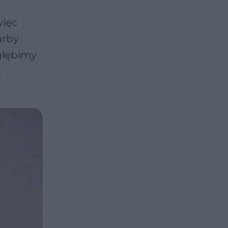
więc
arby
głębimy
ć